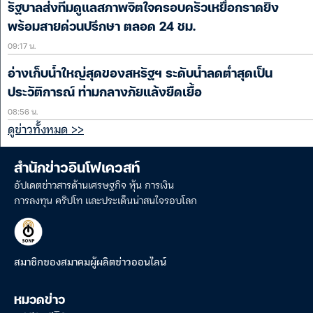
รัฐบาลส่งทีมดูแลสภาพจิตใจครอบครัวเหยื่อกราดยิง
พร้อมสายด่วนปรึกษา ตลอด 24 ชม.
09:17 น.
อ่างเก็บน้ำใหญ่สุดของสหรัฐฯ ระดับน้ำลดต่ำสุดเป็น
ประวัติการณ์ ท่ามกลางภัยแล้งยืดเยื้อ
08:56 น.
ดูข่าวทั้งหมด >>
สำนักข่าวอินโฟเควสท์
อัปเดตข่าวสารด้านเศรษฐกิจ หุ้น การเงิน
การลงทุน คริปโท และประเด็นน่าสนใจรอบโลก
สมาชิกของสมาคมผู้ผลิตข่าวออนไลน์
หมวดข่าว