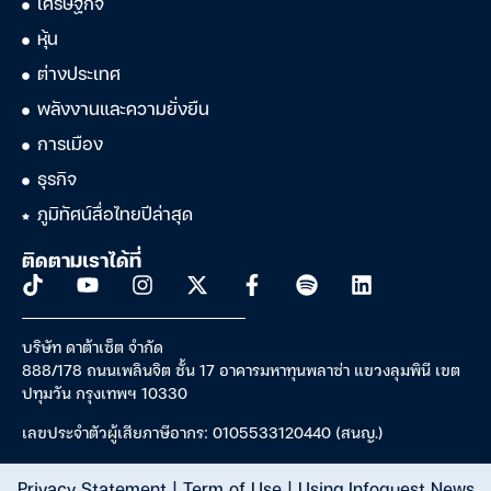
เศรษฐกิจ
หุ้น
ต่างประเทศ
พลังงานและความยั่งยืน
การเมือง
ธุรกิจ
ภูมิทัศน์สื่อไทยปีล่าสุด
ติดตามเราได้ที่
บริษัท ดาต้าเซ็ต จำกัด
888/178 ถนนเพลินจิต ชั้น 17 อาคารมหาทุนพลาซ่า แขวงลุมพินี เขต
ปทุมวัน กรุงเทพฯ 10330
เลขประจำตัวผู้เสียภาษีอากร: 0105533120440 (สนญ.)
Privacy Statement
|
Term of Use
|
Using Infoquest News