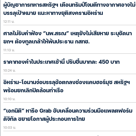
ผู้บัญชาการทหารสหรัฐฯ เตือนทรัมป์โจมตีทางอากาศอาจไม่
บรรลุเป้าหมาย แนะหาทางยุติสงครามอิหร่าน
12:11 น.
ศาลไม่รับคำฟ้อง “นพ.สรณ” เหตุยังไม่เสียหาย ระบุชัดนา
ยกฯ ต้องทูลเกล้าให้พ้นประธาน กสทช.
11:13 น.
ราคาทองคำในประเทศเช้านี้ ปรับขึ้นบาทละ 450 บาท
10:24 น.
อิหร่าน-โอมานจ่อบรรลุข้อตกลงช่องแคบฮอร์มุซ สหรัฐฯ
พร้อมยกเลิกปิดล้อมท่าเรือ
10:10 น.
“เอกนิติ” หารือ Grab ขับเคลื่อนความร่วมมือแพลตฟอร์ม
ดิจิทัล ขยายโอกาสผู้ประกอบการไทย
10:03 น.