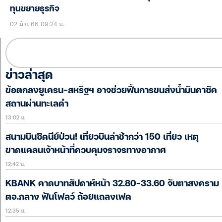
ทุนขยายธุรกิจ
02 มิ.ย. 66 09:24 น.
ข่าวล่าสุด
ข้อตกลงยูเครน-สหรัฐฯ อาจช่วยฟื้นการขนส่งน้ำมันคาซัค
สถานผ่านทะเลดำ
13:02 น.
สนามบินซิดนีย์ป่วน! เที่ยวบินล่าช้ากว่า 150 เที่ยว เหตุ
ขาดแคลนเจ้าหน้าที่ควบคุมจราจรทางอากาศ
12:42 น.
KBANK คาดบาทสัปดาห์หน้า 32.80-33.60 จับตาสงคราม
ตอ.กลาง ฟันโฟลว์ ถ้อยแถลงเฟด
12:35 น.