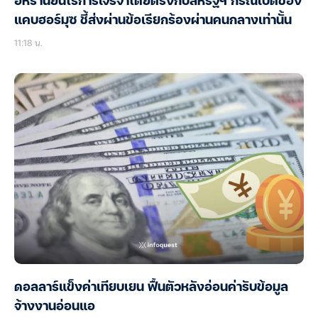
อิหร่านยันไร้การเจรจาโดยตรงกับสหรัฐฯ กรณีเปิดช่อง
แคบฮอร์มุซ ชี้ส่งผ่านข้อเรียกร้องผ่านคนกลางเท่านั้น
11:18 น.
ดอลลาร์แข็งค่าเทียบเยน ฟื้นตัวหลังอ่อนค่ารับข้อมูล
จ้างงานอ่อนแอ