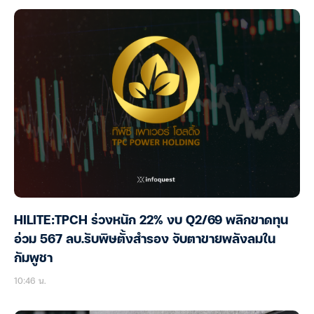
HILITE:TPCH ร่วงหนัก 22% งบ Q2/69 พลิกขาดทุน
อ่วม 567 ลบ.รับพิษตั้งสำรอง จับตาขายพลังลมใน
กัมพูชา
10:46 น.