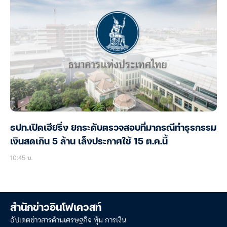
ธปท.เปิดเฮียริ่ง ยกระดับตรวจสอบที่มากรณีทำธุรกรรม
เงินสดเกิน 5 ล้าน เล็งประกาศใช้ 15 ต.ค.นี้
10:45 น.
สำนักข่าวอินโฟเควสท์
อัปเดตข่าวสารด้านเศรษฐกิจ หุ้น การเงิน