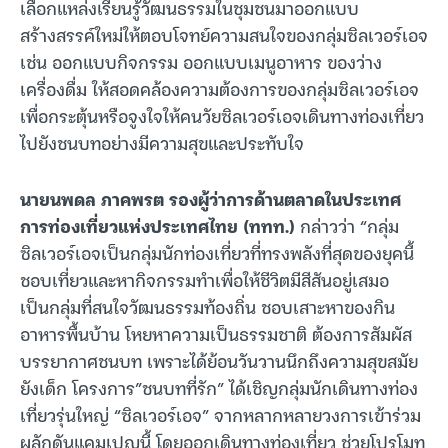
เลือกแหล่งเรียนรู้วัฒนธรรมในชุมชนมาออกแบบ
สร้างสรรค์ใหม่ให้ตอบโจทย์ความสนใจของกลุ่มซิลเวอร์เอจ
เช่น ออกแบบกิจกรรม ออกแบบเมนูอาหาร ของว่าง
เครื่องดื่ม ให้สอดคล้องความต้องการของกลุ่มซิลเวอร์เอจ
เพื่อกระตุ้นหรือจูงใจให้คนวัยซิลเวอร์เอจเดินทางท่องเที่ยว
ไปยังชนบทอย่างมีความสุขและประทับใจ
นายนพดล ภาคพรต รองผู้ว่าการด้านตลาดในประเทศ
การท่องเที่ยวแห่งประเทศไทย (ททท.)
กล่าวว่า “กลุ่ม
ซิลเวอร์เอจเป็นกลุ่มนักท่องเที่ยวที่ทรงพลังที่สุดของยุคนี้
ชอบเที่ยวและหากิจกรรมทำเพื่อให้ชีวิตมีสีสันอยู่เสมอ
เป็นกลุ่มที่สนใจวัฒนธรรมท้องถิ่น ชอบเสาะหาของกิน
อาหารพื้นบ้าน โหยหาความเป็นธรรมชาติ ต้องการสัมผัส
บรรยากาศชนบท เพราะได้ย้อนวันวานนึกถึงความสุขสมัย
ยังเด็ก โครงการ”ชนบทที่รัก” ได้เชิญกลุ่มนักเดินทางท่อง
เที่ยวรุ่นใหญ่ “ซิลเวอร์เอจ” จากหลากหลายวงการเข้าร่วม
ผลักดันแคมเปญนี้ โดยออกเดินทางท่องเที่ยว ช่วยโปรโมท