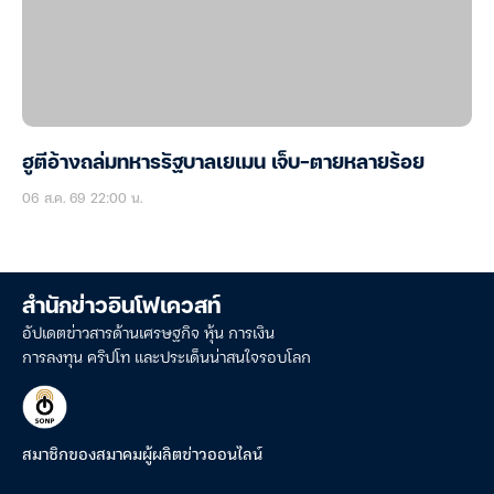
ฮูตีอ้างถล่มทหารรัฐบาลเยเมน เจ็บ-ตายหลายร้อย
06 ส.ค. 69 22:00 น.
สำนักข่าวอินโฟเควสท์
อัปเดตข่าวสารด้านเศรษฐกิจ หุ้น การเงิน
การลงทุน คริปโท และประเด็นน่าสนใจรอบโลก
สมาชิกของสมาคมผู้ผลิตข่าวออนไลน์