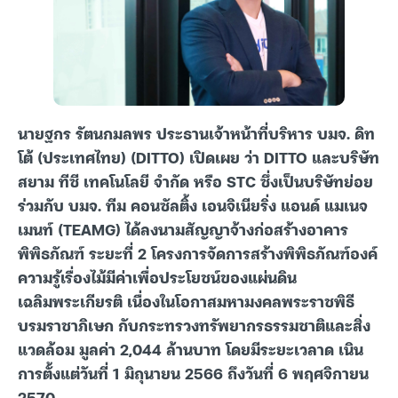
นายฐกร รัตนกมลพร ประธานเจ้าหน้าที่บริหาร บมจ. ดิท
โต้ (ประเทศไทย) (DITTO) เปิดเผย ว่า DITTO และบริษัท
สยาม ทีซี เทคโนโลยี จำกัด หรือ STC ซึ่งเป็นบริษัทย่อย
ร่วมกับ บมจ. ทีม คอนซัลติ้ง เอนจิเนียริ่ง แอนด์ แมเนจ
เมนท์ (TEAMG) ได้ลงนามสัญญาจ้างก่อสร้างอาคาร
พิพิธภัณฑ์ ระยะที่ 2 โครงการจัดการสร้างพิพิธภัณฑ์องค์
ความรู้เรื่องไม้มีค่าเพื่อประโยชน์ของแผ่นดิน
เฉลิมพระเกียรติ เนื่องในโอกาสมหามงคลพระราชพิธี
บรมราชาภิเษก กับกระทรวงทรัพยากรธรรมชาติและสิ่ง
แวดล้อม มูลค่า 2,044 ล้านบาท โดยมีระยะเวลาด เนิน
การตั้งแต่วันที่ 1 มิถุนายน 2566 ถึงวันที่ 6 พฤศจิกายน
2570