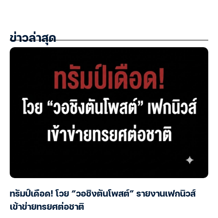
ข่าวล่าสุด
ทรัมป์เดือด! โวย “วอชิงตันโพสต์” รายงานเฟกนิวส์
เข้าข่ายทรยศต่อชาติ