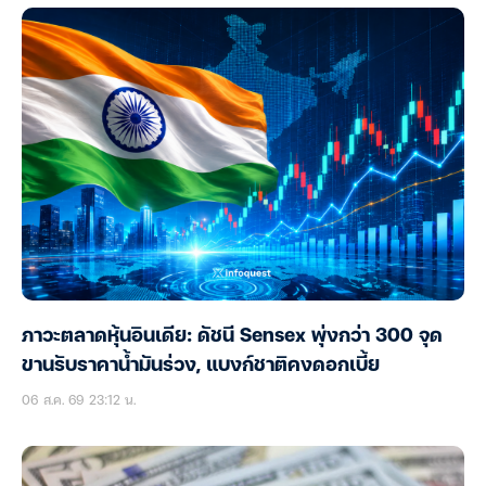
ภาวะตลาดหุ้นอินเดีย: ดัชนี Sensex พุ่งกว่า 300 จุด
ขานรับราคาน้ำมันร่วง, แบงก์ชาติคงดอกเบี้ย
06 ส.ค. 69 23:12 น.