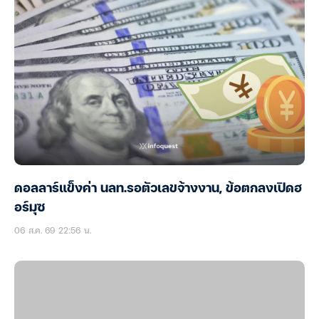
ดอลลาร์แข็งค่า นลท.รอตัวเลขจ้างงาน, ข้อตกลงเปิดฮ
อร์มุซ
06 ส.ค. 69 22:56 น.