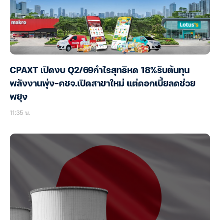
CPAXT เปิดงบ Q2/69กำไรสุทธิหด 18%รับต้นทุน
พลังงานพุ่ง-คชจ.เปิดสาขาใหม่ แต่ดอกเบี้ยลดช่วย
พยุง
11:35 น.