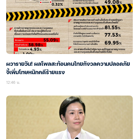
ผวารายวัน! ผลโพลสะท้อนคนไทยกังวลความปลอดภัย
จี้เพิ่มโทษหนักคดีร้ายแรง
12:46 น.