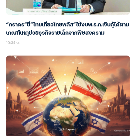
“ภราดร”ชี้”ไทยเที่ยวไทยพลัส”ใช้งบพ.ร.ก.เงินกู้ได้ตาม
เกณฑ์เหตุช่วยธุรกิจรายเล็กจากพิษสงคราม
10:34 น.