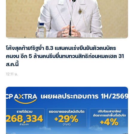
โค้งสุดท้าย!รัฐย้ำ 8.3 แสนคนเร่งยืนยันตัวตนบัตร
คนจน อีก 5 ล้านคนรีบยื่นทบทวนสิทธิก่อนหมดเขต 31
ส.ค.นี้
12:11 น.