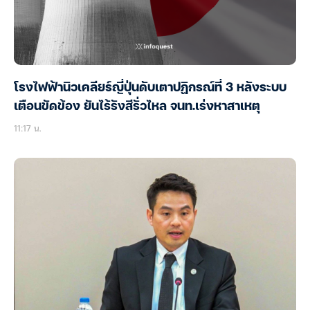
โรงไฟฟ้านิวเคลียร์ญี่ปุ่นดับเตาปฏิกรณ์ที่ 3 หลังระบบ
เตือนขัดข้อง ยันไร้รังสีรั่วไหล จนท.เร่งหาสาเหตุ
11:17 น.