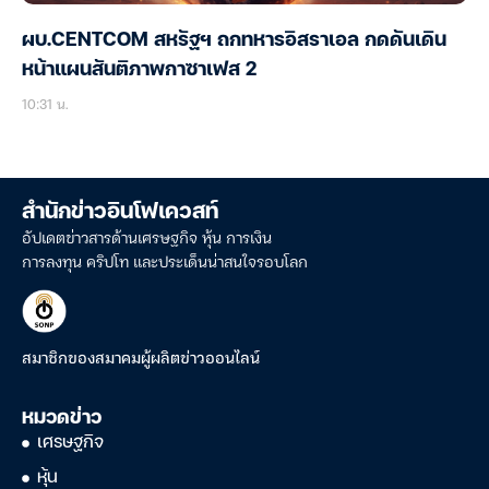
ผบ.CENTCOM สหรัฐฯ ถกทหารอิสราเอล กดดันเดิน
หน้าแผนสันติภาพกาซาเฟส 2
10:31 น.
สำนักข่าวอินโฟเควสท์
อัปเดตข่าวสารด้านเศรษฐกิจ หุ้น การเงิน
การลงทุน คริปโท และประเด็นน่าสนใจรอบโลก
สมาชิกของสมาคมผู้ผลิตข่าวออนไลน์
หมวดข่าว
เศรษฐกิจ
หุ้น