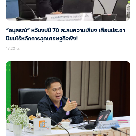
“อนุสรณ์” หวั่นงบปี 70 สะสมความเสี่ยง เตือนประชา
นิยมไร้หลักการฉุดเศรษฐกิจพัง!
17:20 น.