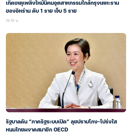
เกิดเหตุเพลิงไหม้นิคมอุตสาหกรรมใกล้กรุงเตหะราน
ของอิหร่าน ดับ 1 ราย เจ็บ 5 ราย
16:19 น.
รัฐบาลดัน “ภาครัฐระบบเปิด” ลุยปราบโกง-โปร่งใส
หนุนไทยผงาดสมาชิก OECD