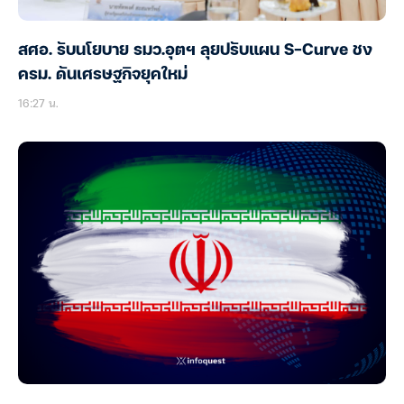
สศอ. รับนโยบาย รมว.อุตฯ ลุยปรับแผน S-Curve ชง
ครม. ดันเศรษฐกิจยุคใหม่
16:27 น.