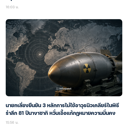
16:03 น.
นายกเลี่ยงยืนยัน 3 หลักการไม่ใช้อาวุธนิวเคลียร์ในพิธี
รำลึก 81 ปีนางาซากิ หวั่นเอื้อแก้กฎหมายความมั่นคง
15:56 น.