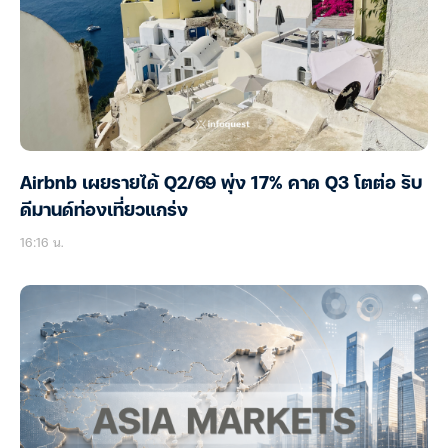
Airbnb เผยรายได้ Q2/69 พุ่ง 17% คาด Q3 โตต่อ รับ
ดีมานด์ท่องเที่ยวแกร่ง
16:16 น.