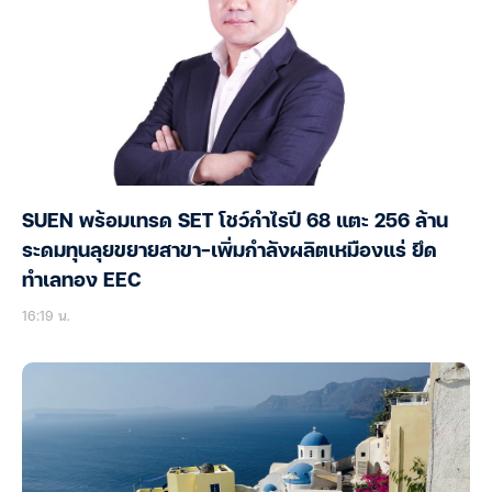
SUEN พร้อมเทรด SET โชว์กำไรปี 68 แตะ 256 ล้าน
ระดมทุนลุยขยายสาขา-เพิ่มกำลังผลิตเหมืองแร่ ยึด
ทำเลทอง EEC
16:19 น.