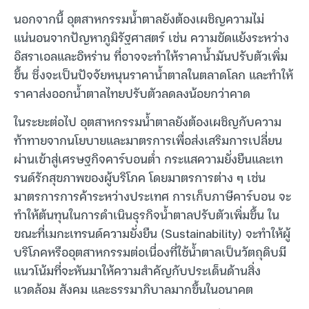
นอกจากนี้ อุตสาหกรรมน้ำตาลยังต้องเผชิญความไม่
แน่นอนจากปัญหาภูมิรัฐศาสตร์ เช่น ความขัดแย้งระหว่าง
อิสราเอลและอิหร่าน ที่อาจจะทำให้ราคาน้ำมันปรับตัวเพิ่ม
ขึ้น ซึ่งจะเป็นปัจจัยหนุนราคาน้ำตาลในตลาดโลก และทำให้
ราคาส่งออกน้ำตาลไทยปรับตัวลดลงน้อยกว่าคาด
ในระยะต่อไป อุตสาหกรรมน้ำตาลยังต้องเผชิญกับความ
ท้าทายจากนโยบายและมาตรการเพื่อส่งเสริมการเปลี่ยน
ผ่านเข้าสู่เศรษฐกิจคาร์บอนต่ำ กระแสความยั่งยืนและเท
รนด์รักสุขภาพของผู้บริโภค โดยมาตรการต่าง ๆ เช่น
มาตรการการค้าระหว่างประเทศ การเก็บภาษีคาร์บอน จะ
ทำให้ต้นทุนในการดำเนินธุรกิจน้ำตาลปรับตัวเพิ่มขึ้น ใน
ขณะที่เมกะเทรนด์ความยั่งยืน (Sustainability) จะทำให้ผู้
บริโภคหรืออุตสาหกรรมต่อเนื่องที่ใช้น้ำตาลเป็นวัตถุดิบมี
แนวโน้มที่จะหันมาให้ความสำคัญกับประเด็นด้านสิ่ง
แวดล้อม สังคม และธรรมาภิบาลมากขึ้นในอนาคต