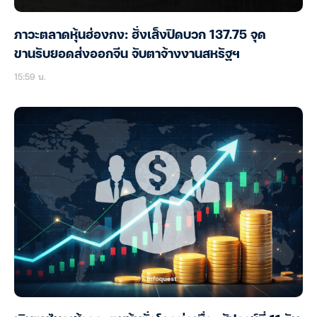
ภาวะตลาดหุ้นฮ่องกง: ฮั่งเส็งปิดบวก 137.75 จุด
ขานรับยอดส่งออกจีน จับตาจ้างงานสหรัฐฯ
15:59 น.