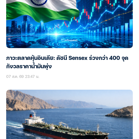
ภาวะตลาดหุ้นอินเดีย: ดัชนี Sensex ร่วงกว่า 400 จุด
กังวลราคาน้ำมันพุ่ง
07 ส.ค. 69 23:47 น.