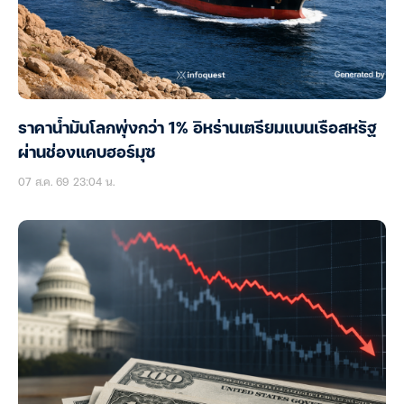
ราคาน้ำมันโลกพุ่งกว่า 1% อิหร่านเตรียมแบนเรือสหรัฐ
ผ่านช่องแคบฮอร์มุซ
07 ส.ค. 69 23:04 น.