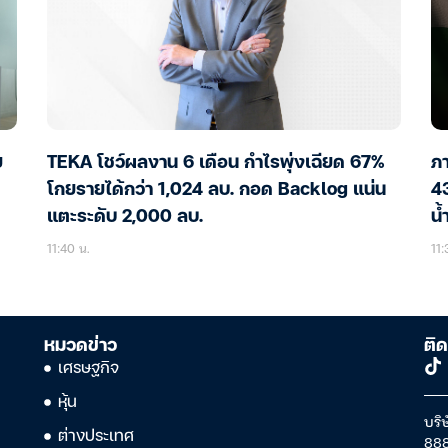
ย
TEKA โชว์ผลงาน 6 เดือน กำไรพุ่งเฉียด 67%
ภา
โกยรายได้กว่า 1,024 ลบ. กอด Backlog แน่น
43
แตะระดับ 2,000 ลบ.
น้
11:40 น.
11:
หมวดข่าว
ติด
เศรษฐกิจ
หุ้น
บริษ
ต่างประเทศ
888