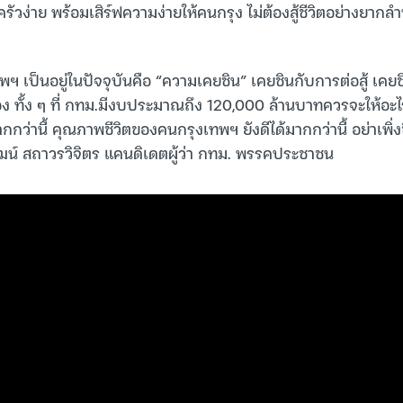
รัวง่าย พร้อมเสิร์ฟความง่ายให้คนกรุง ไม่ต้องสู้ชีวิตอย่างยากล
เทพฯ เป็นอยู่ในปัจจุบันคือ “ความเคยชิน” เคยชินกับการต่อสู้ เคย
เอง ทั้ง ๆ ที่ กทม.มีงบประมาณถึง 120,000 ล้านบาทควรจะให้อะ
กกว่านี้ คุณภาพชีวิตของคนกรุงเทพฯ ยังดีได้มากกว่านี้ อย่าเพิ่งชิ
ัฒน์ สถาวรวิจิตร แคนดิเดตผู้ว่า กทม. พรรคประชาชน