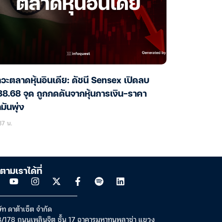
วะตลาดหุ้นอินเดีย: ดัชนี Sensex เปิดลบ
8.68 จุด ถูกกดดันจากหุ้นการเงิน-ราคา
ำมันพุ่ง
37 น.
ตามเราได้ที่
ัท ดาต้าเซ็ต จำกัด
/178 ถนนเพลินจิต ชั้น 17 อาคารมหาทุนพลาซ่า แขวง