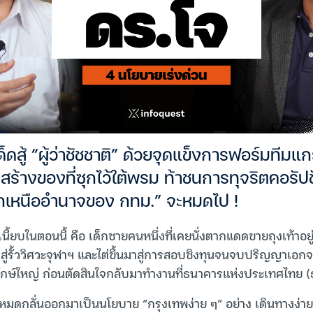
ด็ดสู้ “ผู้ว่าชัชชาติ” ด้วยจุดแข็งการฟอร์มทีมแ
ร้างของที่ซุกไว้ใต้พรม ท้าชนการทุจริตคอรัปช
่นอกเหนืออำนาจของ กทม.” จะหมดไป !
เนี้ยบในตอนนี้ คือ เด็กชายคนหนึ่งที่เคยนั่งตากแดดขายถุงเท้าอยู
าสู่รั้ววิศวะจุฬาฯ และไต่ขึ้นมาสู่การสอบชิงทุนจนจบปริญญาเอกจา
ยักษ์ใหญ่ ก่อนตัดสินใจกลับมาทำงานที่ธนาคารแห่งประเทศไทย (ธ
ดกลั่นออกมาเป็นนโยบาย “กรุงเทพง่าย ๆ” อย่าง เดินทางง่าย, ค