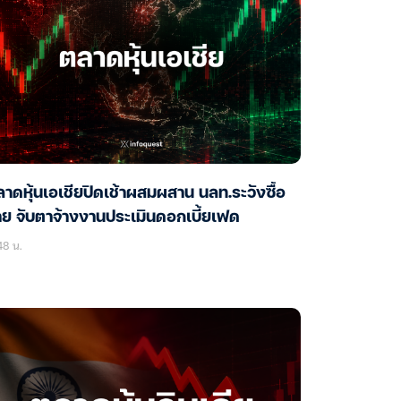
าดหุ้นเอเชียปิดเช้าผสมผสาน นลท.ระวังซื้อ
ย จับตาจ้างงานประเมินดอกเบี้ยเฟด
48 น.