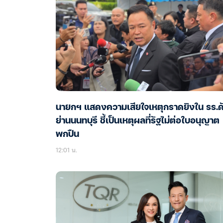
นายกฯ แสดงความเสียใจเหตุกราดยิงใน รร.ด
ย่านนนทบุรี ชี้เป็นเหตุผลที่รัฐไม่ต่อใบอนุญาต
พกปืน
12:01 น.