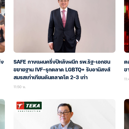
ัง
SAFE กางแผนครึ่งปีหลังผนึก รพ.รัฐ-เอกชน
ตล
ขยายฐาน IVF-รุกตลาด LGBTQ+ รับอานิสงส์
ขา
สมรสเท่าเทียมดันตลาดโต 2-3 เท่า
11:
11:50 น.