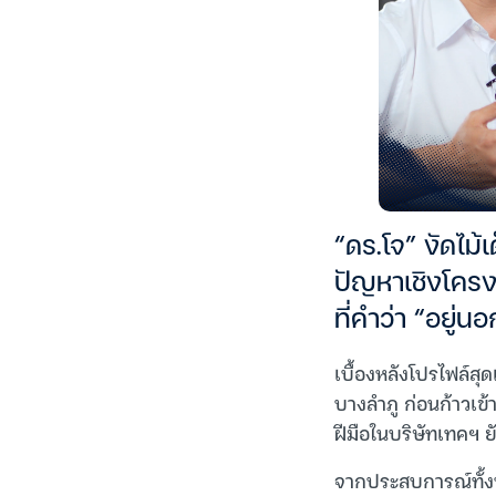
“ดร.โจ” งัดไม้เ
ปัญหาเชิงโครงส
ที่คำว่า “อยู
เบื้องหลังโปรไฟล์สุด
บางลำภู ก่อนก้าวเข้
ฝีมือในบริษัทเทคฯ 
จากประสบการณ์ทั้งหม