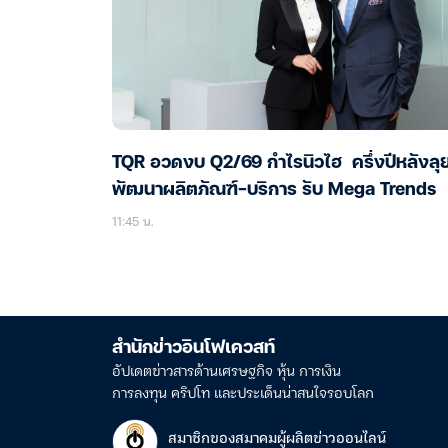
TQR อวดงบ Q2/69 กำไรนิวไฮ ครึ่งปีหลังลุ
พัฒนาผลิตภัณฑ์-บริการ รับ Mega Trends
11:45 น.
สำนักข่าวอินโฟเควสท์
อัปเดตข่าวสารด้านเศรษฐกิจ หุ้น การเงิน
การลงทุน คริปโท และประเด็นน่าสนใจรอบโลก
สมาชิกของสมาคมผู้ผลิตข่าวออนไลน์