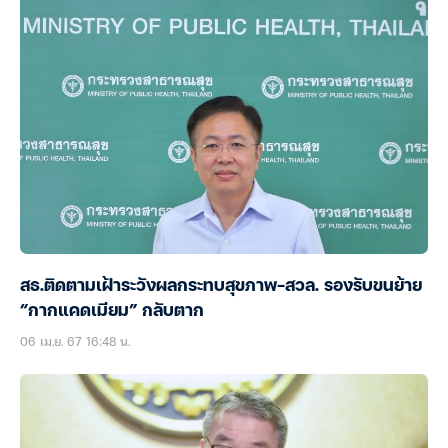
สธ.ติดตามเฝ้าระวังผลกระทบสุขภาพ-สวล. รองรับขนย้าย
“กากแคดเมียม” กลับตาก
06 เม.ย. 67 16:48 น.