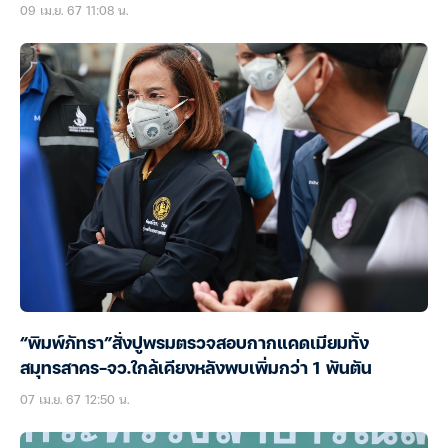
09 เม.ย. 67 11:08 น.
“พิมพ์ภัทรา”สั่งปูพรมตรวจสอบกากแคดเมียมทั้ง
สมุทรสาคร-จว.ใกล้เคียงหลังพบเพิ่มกว่า 1 พันตัน
07 เม.ย. 67 12:50 น.