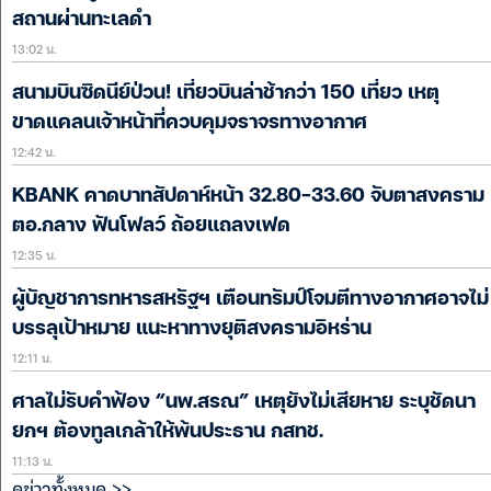
สถานผ่านทะเลดำ
13:02 น.
สนามบินซิดนีย์ป่วน! เที่ยวบินล่าช้ากว่า 150 เที่ยว เหตุ
ขาดแคลนเจ้าหน้าที่ควบคุมจราจรทางอากาศ
12:42 น.
KBANK คาดบาทสัปดาห์หน้า 32.80-33.60 จับตาสงคราม
ตอ.กลาง ฟันโฟลว์ ถ้อยแถลงเฟด
12:35 น.
ผู้บัญชาการทหารสหรัฐฯ เตือนทรัมป์โจมตีทางอากาศอาจไม่
บรรลุเป้าหมาย แนะหาทางยุติสงครามอิหร่าน
12:11 น.
ศาลไม่รับคำฟ้อง “นพ.สรณ” เหตุยังไม่เสียหาย ระบุชัดนา
ยกฯ ต้องทูลเกล้าให้พ้นประธาน กสทช.
11:13 น.
ดูข่าวทั้งหมด >>