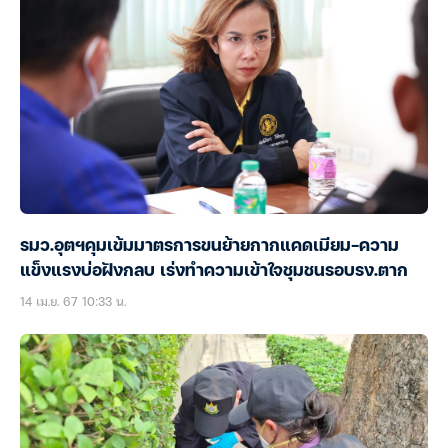
รมว.อุตฯคุมเข้มมาตรการขนย้ายกากแคดเมียม-ความ
แข็งแรงบ่อฝังกลบ เร่งทำความเข้าใจชุมชนรอบรง.ตาก
14 เม.ย. 67 10:33 น.