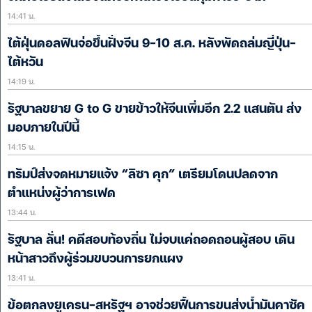
14:41 น.
ไต้ฝุ่นดอลฟินจ่อขึ้นฝั่งจีน 9-10 ส.ค. หลังพัดถล่มญี่ปุ่น-
ไต้หวัน
14:19 น.
รัฐบาลขยาย G to G ขายข้าวให้จีนเพิ่มอีก 2.2 แสนตัน ส่ง
มอบภายในปีนี้
14:15 น.
ทรัมป์ส่งจดหมายแจ้ง “ลิซา คุก” เตรียมโดนปลดจาก
ตำแหน่งผู้ว่าการเฟด
13:44 น.
รัฐบาล ลั่น! คดีสอบท้องถิ่น ไม่จบแค่ถอดถอนผู้สอบ เดิน
หน้าสาวถึงผู้ร่วมขบวนการยกแผง
13:41 น.
ข้อตกลงยูเครน-สหรัฐฯ อาจช่วยฟื้นการขนส่งน้ำมันคาซัค