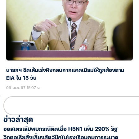
นายกฯ ขีดเส้นเร่งฝังกลบกากแคดเมียมให้ถูกต้องตาม
EIA ใน 15 วัน
06 เม.ย. 67 15:07 น.
ข่าวล่าสุด
ออสเตรเลียพบกรณีติดเชื้อ H5N1 เพิ่ม 290% รัฐ
วิกตอเรียสั่งเลี้ยงสัตว์ปีกในโรงเรือนคุมการระบาด