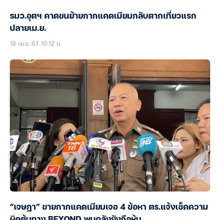
รมว.อุตฯ คาดขนย้ายกากแคดเมียมกลับตากเที่ยวแรก
ปลายเม.ย.
19 เม.ย. 67 10:12 น.
“เจษฎา” ขายกากแคดเมียมเจอ 4 ข้อหา ตร.แจ้งเช็คความ
ผิดต้นทาง BEYOND พบคลังยังถือหุ้น