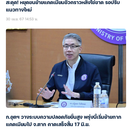
สะดุด! หยุดขนย้ายแคดเมียมชั่วคราวหลังโซ่ขาด รอปรับ
แนวทางใหม่
30 เม.ย. 67 14:53 น.
ก.อุตฯ วางระบบความปลอดภัยขั้นสูง พรุ่งนี้เริ่มย้ายกาก
แคดเมียมไป จ.ตาก คาดเสร็จสิ้น 17 มิ.ย.