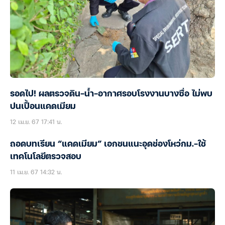
รอดไป! ผลตรวจดิน-น้ำ-อากาศรอบโรงงานบางซื่อ ไม่พบ
ปนเปื้อนแคดเมียม
12 เม.ย. 67 17:41 น.
ถอดบทเรียน “แคดเมียม” เอกชนแนะอุดช่องโหว่กม.-ใช้
เทคโนโลยีตรวจสอบ
11 เม.ย. 67 14:32 น.