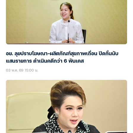
อย. ลุยปราบโฆษณา-ผลิตภัณฑ์สุขภาพเถื่อน ปิดกั้นนับ
แสนรายการ ดำเนินคดีกว่า 6 พันเคส
03 พ.ค. 69 15:00 น.