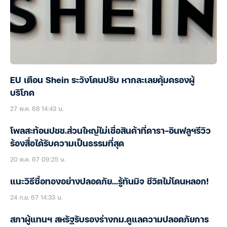
EU เตือน Shein ระวังโดนปรับ หากละเลยคุ้มครองผู้
บริโภค
27 พ.ค. 68 14:43 น.
โพลสะท้อนปชช.ส่วนใหญ่ไม่เชื่อสินค้าที่ดารา-อินฟลูฯรีวิว
ร้องสื่อได้รับความเป็นธรรมที่สุด
20 ต.ค. 67 09:25 น.
แนะวิธีซื้อทองอย่างปลอดภัย…รู้ทันมิจ ชีวิตไม่โดนหลอก!
24 ก.ย. 67 14:33 น.
สภาผู้แทนฯ สหรัฐรับรองร่างกม.ดูแลความปลอดภัยการ