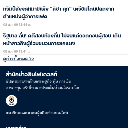
ทรัมป์ส่งจดหมายแจ้ง “ลิซา คุก” เตรียมโดนปลดจาก
ตำแหน่งผู้ว่าการเฟด
08 ส.ค. 69 13:44 น.
รัฐบาล ลั่น! คดีสอบท้องถิ่น ไม่จบแค่ถอดถอนผู้สอบ เดิน
หน้าสาวถึงผู้ร่วมขบวนการยกแผง
08 ส.ค. 69 13:41 น.
ดูข่าวทั้งหมด >>
สำนักข่าวอินโฟเควสท์
อัปเดตข่าวสารด้านเศรษฐกิจ หุ้น การเงิน
การลงทุน คริปโท และประเด็นน่าสนใจรอบโลก
สมาชิกของสมาคมผู้ผลิตข่าวออนไลน์