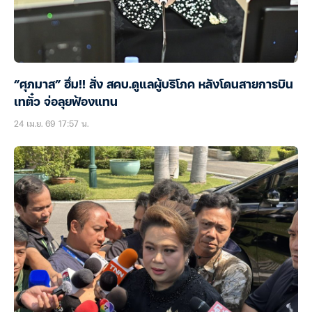
“ศุภมาส” ฮึ่ม!! สั่ง สคบ.ดูแลผู้บริโภค หลังโดนสายการบิน
เทตั๋ว จ่อลุยฟ้องแทน
24 เม.ย. 69 17:57 น.