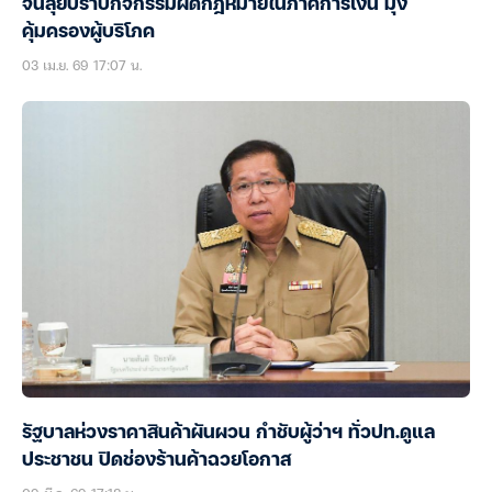
จีนลุยปราบกิจกรรมผิดกฎหมายในภาคการเงิน มุ่ง
คุ้มครองผู้บริโภค
03 เม.ย. 69 17:07 น.
รัฐบาลห่วงราคาสินค้าผันผวน กำชับผู้ว่าฯ ทั่วปท.ดูแล
ประชาชน ปิดช่องร้านค้าฉวยโอกาส