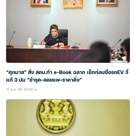
“ศุภมาส” สั่ง สคบ.ทำ e-Book ฉลาก เช็กก่อนซื้อรถEV จี้
แก้ 3 ปม “ชำรุด-ลอยแพ-ราคาดิ่ง”
11 พ.ค. 69 18:08 น.