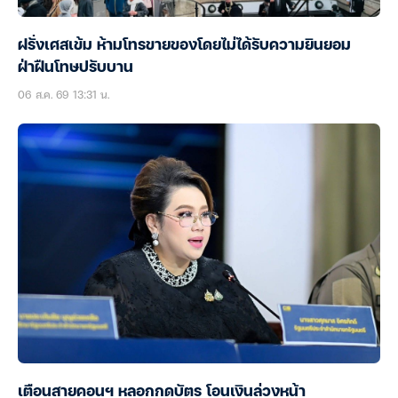
ฝรั่งเศสเข้ม ห้ามโทรขายของโดยไม่ได้รับความยินยอม
ฝ่าฝืนโทษปรับบาน
06 ส.ค. 69 13:31 น.
เตือนสายคอนฯ หลอกกดบัตร โอนเงินล่วงหน้า