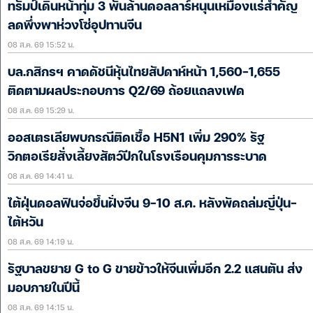
ทรัมป์เดินหน้าทุ่ม 3 พันล้านดอลลาร์หนุนเหมืองแร่สำคัญ
ลดพึ่งพาห่วงโซ่อุปทานจีน
08 ส.ค. 69 15:52 น.
บล.กสิกรฯ คาดดัชนีหุ้นไทยสัปดาห์หน้า 1,560-1,655
ติดตามผลประกอบการ Q2/69 ถ้อยแถลงเฟด
08 ส.ค. 69 15:29 น.
ออสเตรเลียพบกรณีติดเชื้อ H5N1 เพิ่ม 290% รัฐ
วิกตอเรียสั่งเลี้ยงสัตว์ปีกในโรงเรือนคุมการระบาด
08 ส.ค. 69 14:41 น.
ไต้ฝุ่นดอลฟินจ่อขึ้นฝั่งจีน 9-10 ส.ค. หลังพัดถล่มญี่ปุ่น-
ไต้หวัน
08 ส.ค. 69 14:19 น.
รัฐบาลขยาย G to G ขายข้าวให้จีนเพิ่มอีก 2.2 แสนตัน ส่ง
มอบภายในปีนี้
08 ส.ค. 69 14:15 น.