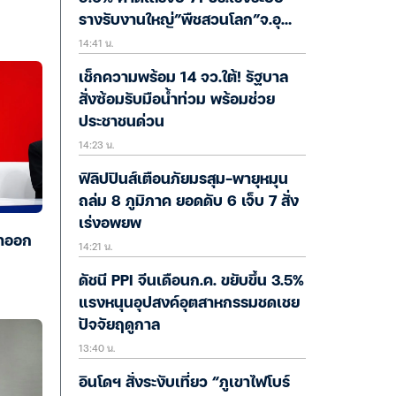
รางรับงานใหญ่”พืชสวนโลก”จ.อุ
14:41 น.
ดรฯ
เช็กความพร้อม 14 จว.ใต้! รัฐบาล
สั่งซ้อมรับมือน้ำท่วม พร้อมช่วย
ประชาชนด่วน
14:23 น.
ฟิลิปปินส์เตือนภัยมรสุม-พายุหมุน
ถล่ม 8 ภูมิภาค ยอดดับ 6 เจ็บ 7 สั่ง
เร่งอพยพ
ลาออก
14:21 น.
ดัชนี PPI จีนเดือนก.ค. ขยับขึ้น 3.5%
แรงหนุนอุปสงค์อุตสาหกรรมชดเชย
ปัจจัยฤดูกาล
13:40 น.
อินโดฯ สั่งระงับเที่ยว “ภูเขาไฟโบร์