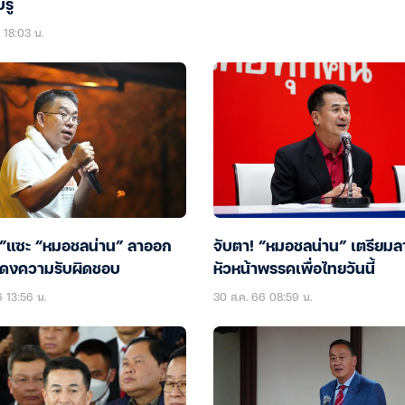
รู้
 18:03 น.
น์”แซะ “หมอชลน่าน” ลาออก
จับตา! “หมอชลน่าน” เตรียม
แสดงความรับผิดชอบ
หัวหน้าพรรคเพื่อไทยวันนี้
6 13:56 น.
30 ส.ค. 66 08:59 น.