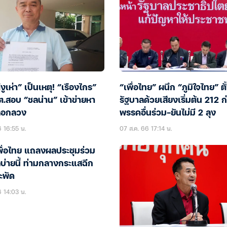
ีงูเห่า” เป็นเหตุ! “เรืองไกร”
“เพื่อไทย” ผนึก “ภูมิใจไทย” ตั
.สอบ “ชลน่าน” เข้าข่ายหา
รัฐบาลด้วยเสียงเริ่มต้น 212 ก
ลอกลวง
พรรคอื่นร่วม-ยันไม่มี 2 ลุง
6 16:55 น.
07 ส.ค. 66 17:14 น.
พื่อไทย แถลงผลประชุมร่วม
บ่ายนี้ ท่ามกลางกระแสฉีก
ะพัด
6 14:03 น.