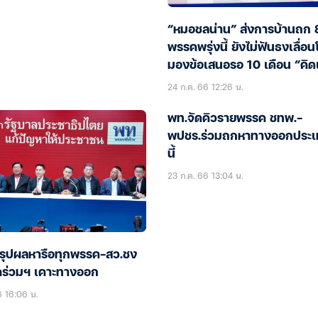
“หมอชลน่าน” ส่งการบ้านถก 
พรรคพรุ่งนี้ ยังไม่ฟันธงเลื่อ
มองข้อเสนอรอ 10 เดือน “คิ
โลกสวย”
24 ก.ค. 66 12:26 น.
พท.จัดคิวรายพรรค ชทพ.-
พปชร.ร่วมถกหาทางออกประเ
นี้
23 ก.ค. 66 13:04 น.
รุปผลหารือทุกพรรค-สว.ชง
ร่วมฯ เคาะทางออก
6 16:06 น.