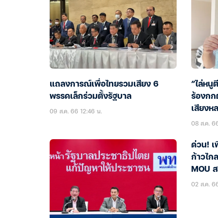
แถลงการณ์เพื่อไทยรวมเสียง 6
“ไล่หนูต
พรรคเล็กร่วมตั้งรัฐบาล
ร้องกกต
เสียงห
09 ส.ค. 66 12:46 น.
08 ส.ค. 6
ด่วน! เ
ก้าวไกล
MOU ส
02 ส.ค. 6