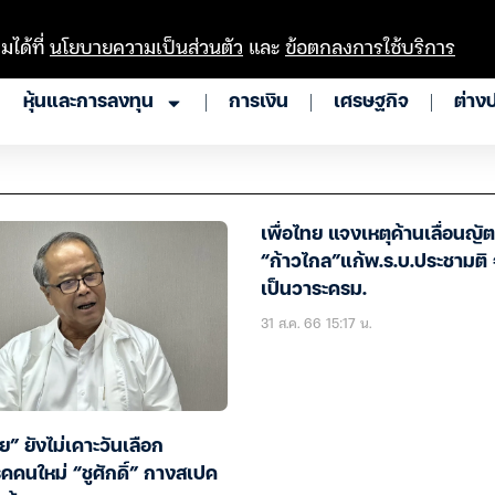
มได้ที่
นโยบายความเป็นส่วนตัว
และ
ข้อตกลงการใช้บริการ
หุ้นและการลงทุน
การเงิน
เศรษฐกิจ
ต่าง
เพื่อไทย แจงเหตุค้านเลื่อนญัต
“ก้าวไกล”แก้พ.ร.บ.ประชามติ 
เป็นวาระครม.
31 ส.ค. 66 15:17 น.
ทย” ยังไม่เคาะวันเลือก
คนใหม่ “ชูศักดิ์” กางสเปค