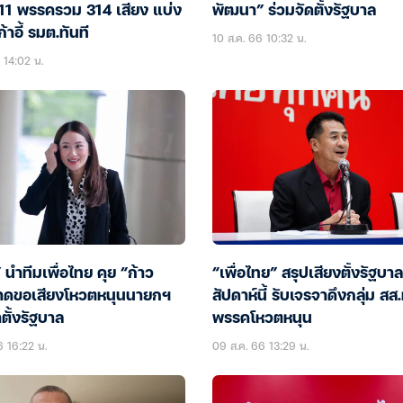
 11 พรรครวม 314 เสียง แบ่ง
พัฒนา” ร่วมจัดตั้งรัฐบาล
้าอี้ รมต.ทันที
10 ส.ค. 66 10:32 น.
 14:02 น.
ง” นำทีมเพื่อไทย คุย “ก้าว
“เพื่อไทย” สรุปเสียงตั้งรัฐบาล
าดขอเสียงโหวตหนุนนายกฯ
สัปดาห์นี้ รับเจรจาดึงกลุ่ม ส
าตั้งรัฐบาล
พรรคโหวตหนุน
6 16:22 น.
09 ส.ค. 66 13:29 น.