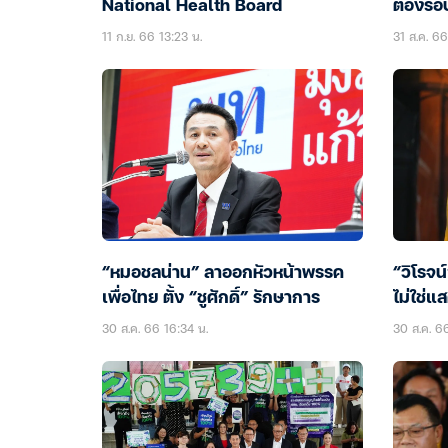
National Health Board
ต้องรอบ
11 ก.ย. 66 13:23 น.
31 ส.ค. 66
“หมอชลน่าน” ลาออกหัวหน้าพรรค
“วิโรจ
เพื่อไทย ตั้ง “ชูศักดิ์” รักษาการ
ไม่ใช่
30 ส.ค. 66 16:34 น.
30 ส.ค. 6