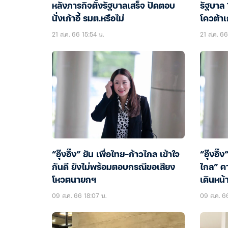
หลังภารกิจตั้งรัฐบาลเสร็จ ปัดตอบ
รัฐบาล
นั่งเก้าอี้ รมต.หรือไม่
โควต้าเก
21 ส.ค. 66 15:54 น.
21 ส.ค. 66
“อุ๊งอิ๊ง” ยัน เพื่อไทย-ก้าวไกล เข้าใจ
“อุ๊งอิ๊
กันดี ยังไม่พร้อมตอบกรณีขอเสียง
ไกล” ค
โหวตนายกฯ
เดินหน้
09 ส.ค. 66 18:07 น.
09 ส.ค. 6