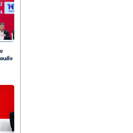
้ง
่อนดึง