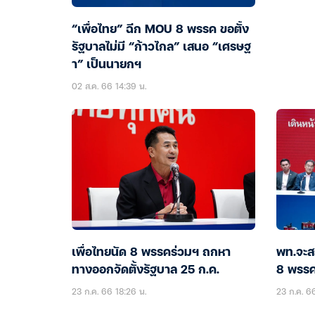
“เพื่อไทย” ฉีก MOU 8 พรรค ขอตั้ง
รัฐบาลไม่มี “ก้าวไกล” เสนอ “เศรษฐ
า” เป็นนายกฯ
02 ส.ค. 66 14:39 น.
เพื่อไทยนัด 8 พรรคร่วมฯ ถกหา
พท.จะส
ทางออกจัดตั้งรัฐบาล 25 ก.ค.
8 พรรค
23 ก.ค. 66 18:26 น.
23 ก.ค. 6