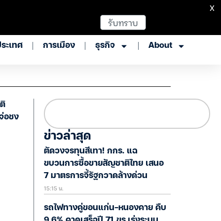
X
รับทราบ
ประเทศ
การเมือง
ธุรกิจ
About
ติ
จ่อชง
ข่าวล่าสุด
ตัดวงจรทุนสีเทา! กกร. แฉ
ขบวนการซื้อขายสัญชาติไทย เสนอ
7 มาตรการจี้รัฐกวาดล้างด่วน
15:15 น.
รถไฟทางคู่ขอนแก่น-หนองคาย คืบ
9.6% คาดเสร็จปี 71 ขร.เร่งระบบ