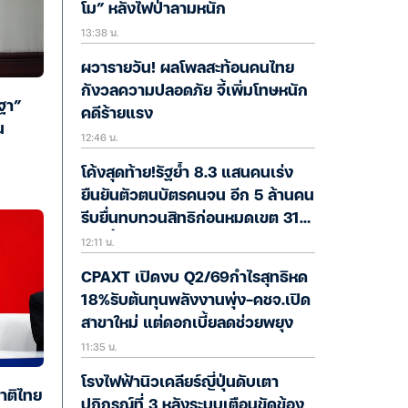
โม” หลังไฟป่าลามหนัก
13:38 น.
ผวารายวัน! ผลโพลสะท้อนคนไทย
กังวลความปลอดภัย จี้เพิ่มโทษหนัก
ฐา”
คดีร้ายแรง
น
12:46 น.
โค้งสุดท้าย!รัฐย้ำ 8.3 แสนคนเร่ง
ยืนยันตัวตนบัตรคนจน อีก 5 ล้านคน
รีบยื่นทบทวนสิทธิก่อนหมดเขต 31
12:11 น.
ส.ค.นี้
CPAXT เปิดงบ Q2/69กำไรสุทธิหด
18%รับต้นทุนพลังงานพุ่ง-คชจ.เปิด
สาขาใหม่ แต่ดอกเบี้ยลดช่วยพยุง
11:35 น.
โรงไฟฟ้านิวเคลียร์ญี่ปุ่นดับเตา
าติไทย
ปฏิกรณ์ที่ 3 หลังระบบเตือนขัดข้อง