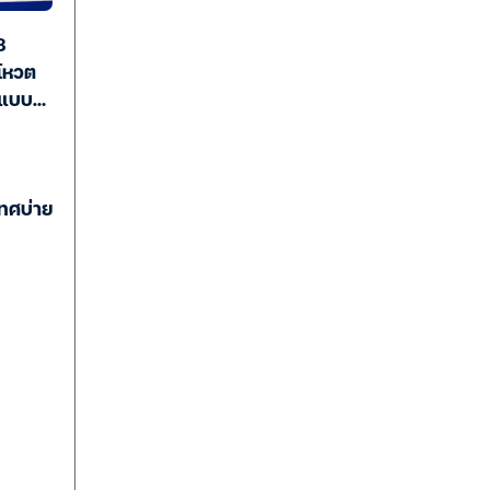
8
นโหวต
ดแบบ
ทศบ่าย