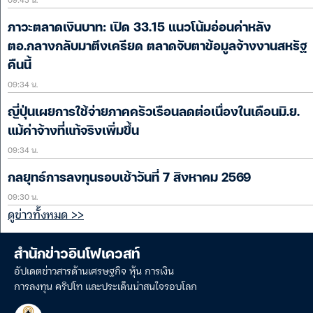
ภาวะตลาดเงินบาท: เปิด 33.15 แนวโน้มอ่อนค่าหลัง
ตอ.กลางกลับมาตึงเครียด ตลาดจับตาข้อมูลจ้างงานสหรัฐ
คืนนี้
09:34 น.
ญี่ปุ่นเผยการใช้จ่ายภาคครัวเรือนลดต่อเนื่องในเดือนมิ.ย.
แม้ค่าจ้างที่แท้จริงเพิ่มขึ้น
09:34 น.
กลยุทธ์การลงทุนรอบเช้าวันที่ 7 สิงหาคม 2569
09:30 น.
ดูข่าวทั้งหมด >>
สำนักข่าวอินโฟเควสท์
อัปเดตข่าวสารด้านเศรษฐกิจ หุ้น การเงิน
การลงทุน คริปโท และประเด็นน่าสนใจรอบโลก