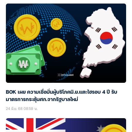
BOK เผย ความเชื่อมั่นผู้บริโภคมิ.ย.แตะไฮรอบ 4 ปี รับ
มาตรการกระตุ้นศก.จากรัฐบาลใหม่
24 มิ.ย. 68 08:59 น.