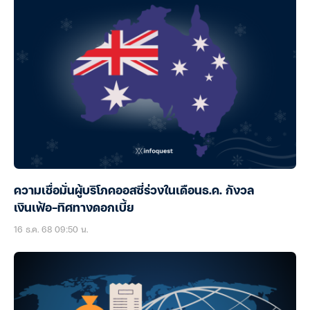
ความเชื่อมั่นผู้บริโภคออสซี่ร่วงในเดือนธ.ค. กังวล
เงินเฟ้อ–ทิศทางดอกเบี้ย
16 ธ.ค. 68 09:50 น.