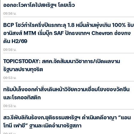
ออกอะโวคาโดไปสหรัฐฯ โดยเร็ว
09:56 น.
BCP โชว์กำไรครึ่งปีแรกทะลุ 1.8 หมื่นล้านพุ่งเกิน 100% รับ
อานิสงส์ MTM เริ่มบุ๊ก SAF ปักธงเทกฯ Chevron ฮ่องกง
ดัน H2/69
09:56 น.
TOPICSTODAY: สศค.จัดสัมมนาวิชาการ/เปิดผลงาน
รัฐบาลปราบทุจริต
09:53 น.
ทรัมป์เล็งออกคำสั่งเดินหน้าวิจัยความเชื่อมโยงของวัคซีน
และโรคออทิสติก
09:53 น.
สว.รีพับลิกันร้องก.ยุติธรรมสหรัฐฯ ดำเนินคดีอาญา “แอน
โทนี เฟาชี” ฐานละเมิดอำนาจรัฐสภา
09:45 น.