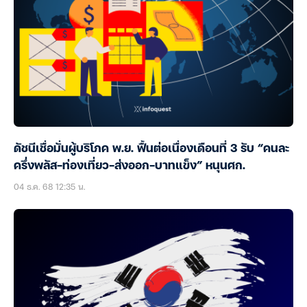
ดัชนีเชื่อมั่นผู้บริโภค พ.ย. ฟื้นต่อเนื่องเดือนที่ 3 รับ “คนละ
ครึ่งพลัส-ท่องเที่ยว-ส่งออก-บาทแข็ง” หนุนศก.
04 ธ.ค. 68 12:35 น.