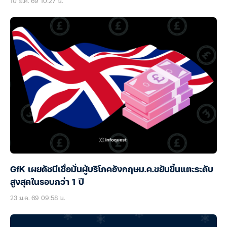
10 มี.ค. 69 10:27 น.
GfK เผยดัชนีเชื่อมั่นผู้บริโภคอังกฤษม.ค.ขยับขึ้นแตะระดับ
สูงสุดในรอบกว่า 1 ปี
23 ม.ค. 69 09:58 น.