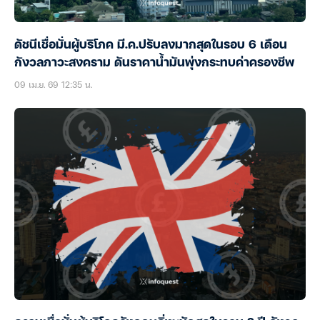
ดัชนีเชื่อมั่นผู้บริโภค มี.ค.ปรับลงมากสุดในรอบ 6 เดือน
กังวลภาวะสงคราม ดันราคาน้ำมันพุ่งกระทบค่าครองชีพ
09 เม.ย. 69 12:35 น.