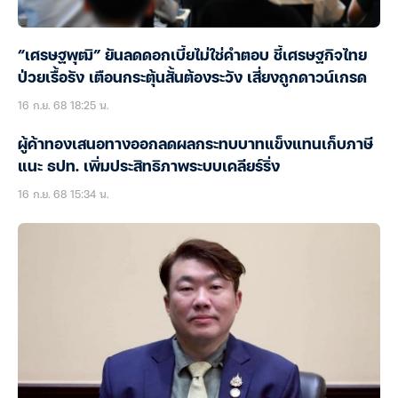
“เศรษฐพุฒิ” ยันลดดอกเบี้ยไม่ใช่คำตอบ ชี้เศรษฐกิจไทย
ป่วยเรื้อรัง เตือนกระตุ้นสั้นต้องระวัง เสี่ยงถูกดาวน์เกรด
16 ก.ย. 68 18:25 น.
ผู้ค้าทองเสนอทางออกลดผลกระทบบาทแข็งแทนเก็บภาษี
แนะ ธปท. เพิ่มประสิทธิภาพระบบเคลียร์ริ่ง
16 ก.ย. 68 15:34 น.