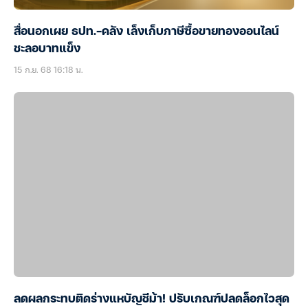
สื่อนอกเผย ธปท.-คลัง เล็งเก็บภาษีซื้อขายทองออนไลน์
ชะลอบาทแข็ง
15 ก.ย. 68 16:18 น.
ลดผลกระทบติดร่างแหบัญชีม้า! ปรับเกณฑ์ปลดล็อกไวสุด