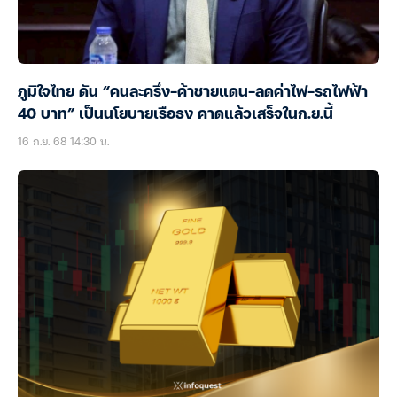
ภูมิใจไทย ดัน “คนละครึ่ง-ค้าชายแดน-ลดค่าไฟ-รถไฟฟ้า
40 บาท” เป็นนโยบายเรือธง คาดแล้วเสร็จในก.ย.นี้
16 ก.ย. 68 14:30 น.