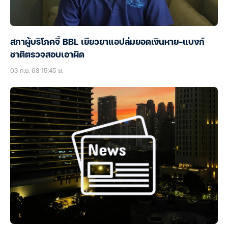
สภาผู้บริโภคจี้ BBL เยียวยาแอปล่มยอดเงินหาย-แบงก์
ชาติตรวจสอบเอาผิด
03 ก.ย. 68 15:45 น.