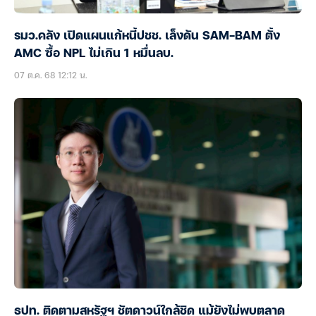
รมว.คลัง เปิดแผนแก้หนี้ปชช. เล็งดัน SAM-BAM ตั้ง
AMC ซื้อ NPL ไม่เกิน 1 หมื่นลบ.
07 ต.ค. 68 12:12 น.
ธปท. ติดตามสหรัฐฯ ชัตดาวน์ใกล้ชิด แม้ยังไม่พบตลาด