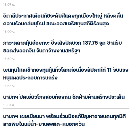
16:07 น.
อิตาลีประกาศเตือนภัยระดับสีแดงทุกเมืองใหญ่ หลังคลื่น
ความร้อนถล่มยุโรป ขณะออสเตรียทุบสถิติร้อนสุด
16:00 น.
ภาวะตลาดหุ้นฮ่องกง: ฮั่งเส็งปิดบวก 137.75 จุด ขานรับ
ยอดส่งออกจีน จับตาจ้างงานสหรัฐฯ
15:59 น.
เงินทุนไหลเข้ากองทุนหุ้นทั่วโลกต่อเนื่องสัปดาห์ที่ 11 รับแรง
หนุนผลประกอบการแกร่ง
15:53 น.
นายกฯ ปัดเอี่ยวโกงสอบท้องถิ่น ซัดฝ่ายค้านสร้างประเด็น
15:51 น.
นายกฯ เผยเมียนมา พร้อมร่วมมือแก้ปัญหาชายแดนทุกมิติ
สารพิษในแม่น้ำ-ยาเสพติด-หมอกควัน