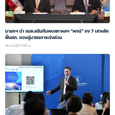
นายกฯ นำ รมต.ดรีมทีมพบสภาหอฯ “พจน์” ชง 7 เสาหลัก
ฟื้นศก. ควบคู่มาตรการเร่งด่วน
18 ก.ย. 68 11:09 น.