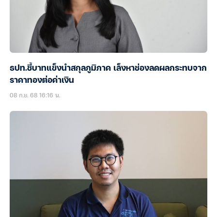
ธปท.ชี้บาทแข็งนำสกุลภูมิภาค เล็งหาช่องลดผลกระทบจาก
ราคาทองต่อค่าเงิน
08 ก.ย. 68 16:16 น.