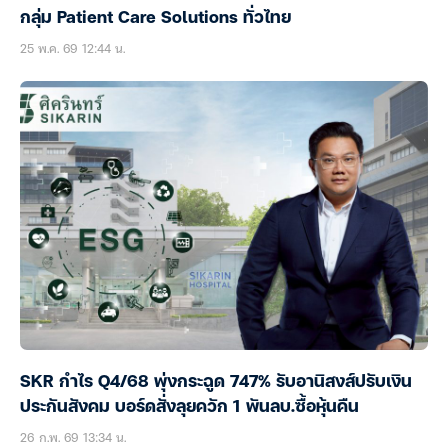
กลุ่ม Patient Care Solutions ทั่วไทย
25 พ.ค. 69 12:44 น.
SKR กำไร Q4/68 พุ่งกระฉูด 747% รับอานิสงส์ปรับเงิน
ประกันสังคม บอร์ดสั่งลุยควัก 1 พันลบ.ซื้อหุ้นคืน
26 ก.พ. 69 13:34 น.