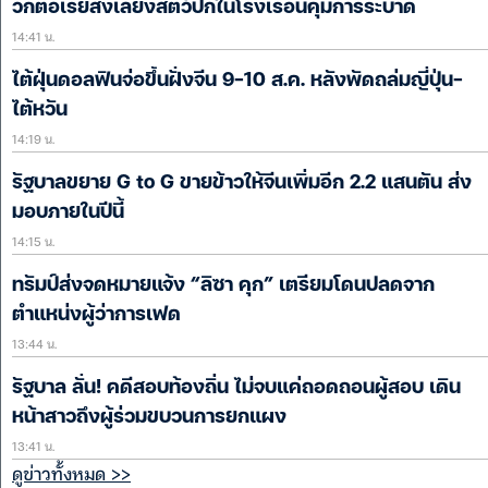
วิกตอเรียสั่งเลี้ยงสัตว์ปีกในโรงเรือนคุมการระบาด
14:41 น.
ไต้ฝุ่นดอลฟินจ่อขึ้นฝั่งจีน 9-10 ส.ค. หลังพัดถล่มญี่ปุ่น-
ไต้หวัน
14:19 น.
รัฐบาลขยาย G to G ขายข้าวให้จีนเพิ่มอีก 2.2 แสนตัน ส่ง
มอบภายในปีนี้
14:15 น.
ทรัมป์ส่งจดหมายแจ้ง “ลิซา คุก” เตรียมโดนปลดจาก
ตำแหน่งผู้ว่าการเฟด
13:44 น.
รัฐบาล ลั่น! คดีสอบท้องถิ่น ไม่จบแค่ถอดถอนผู้สอบ เดิน
หน้าสาวถึงผู้ร่วมขบวนการยกแผง
13:41 น.
ดูข่าวทั้งหมด >>