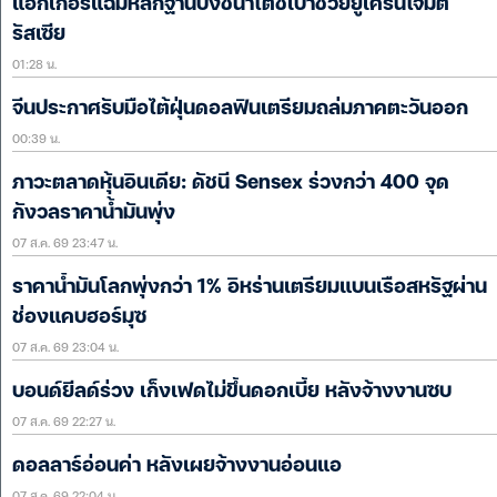
แฮกเกอร์แฉมีหลักฐานบ่งชี้นาโตชี้เป้าช่วยยูเครนโจมตี
รัสเซีย
01:28 น.
จีนประกาศรับมือไต้ฝุ่นดอลฟินเตรียมถล่มภาคตะวันออก
00:39 น.
ภาวะตลาดหุ้นอินเดีย: ดัชนี Sensex ร่วงกว่า 400 จุด
กังวลราคาน้ำมันพุ่ง
07 ส.ค. 69 23:47 น.
ราคาน้ำมันโลกพุ่งกว่า 1% อิหร่านเตรียมแบนเรือสหรัฐผ่าน
ช่องแคบฮอร์มุซ
07 ส.ค. 69 23:04 น.
บอนด์ยีลด์ร่วง เก็งเฟดไม่ขึ้นดอกเบี้ย หลังจ้างงานซบ
07 ส.ค. 69 22:27 น.
ดอลลาร์อ่อนค่า หลังเผยจ้างงานอ่อนแอ
07 ส.ค. 69 22:04 น.