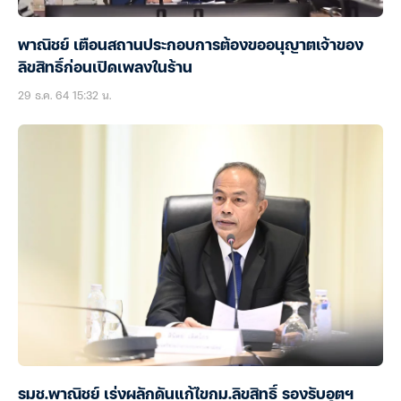
พาณิชย์ เตือนสถานประกอบการต้องขออนุญาตเจ้าของ
ลิขสิทธิ์ก่อนเปิดเพลงในร้าน
29 ธ.ค. 64 15:32 น.
รมช.พาณิชย์ เร่งผลักดันแก้ไขกม.ลิขสิทธิ์ รองรับอุตฯ