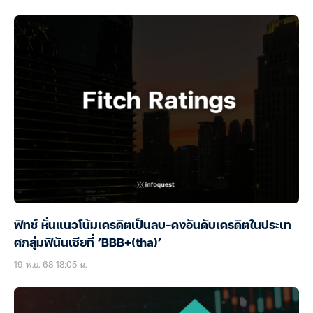
ฟิทช์ หั่นแนวโน้มเครดิตเป็นลบ-คงอันดับเครดิตในประเท
ศกลุ่มฟินันเซียที่ ‘BBB+(tha)’
19 พ.ย. 68 18:05 น.