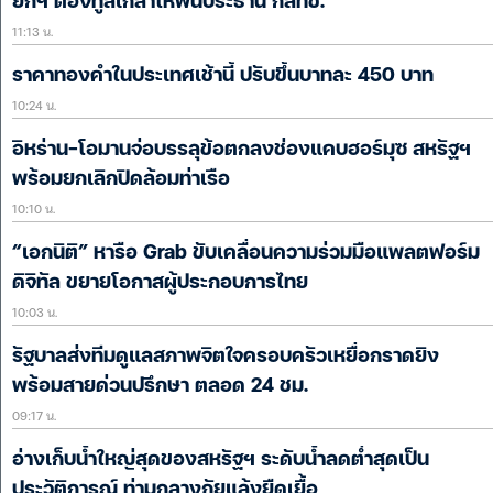
ยกฯ ต้องทูลเกล้าให้พ้นประธาน กสทช.
11:13 น.
ราคาทองคำในประเทศเช้านี้ ปรับขึ้นบาทละ 450 บาท
10:24 น.
อิหร่าน-โอมานจ่อบรรลุข้อตกลงช่องแคบฮอร์มุซ สหรัฐฯ
พร้อมยกเลิกปิดล้อมท่าเรือ
10:10 น.
“เอกนิติ” หารือ Grab ขับเคลื่อนความร่วมมือแพลตฟอร์ม
ดิจิทัล ขยายโอกาสผู้ประกอบการไทย
10:03 น.
รัฐบาลส่งทีมดูแลสภาพจิตใจครอบครัวเหยื่อกราดยิง
พร้อมสายด่วนปรึกษา ตลอด 24 ชม.
09:17 น.
อ่างเก็บน้ำใหญ่สุดของสหรัฐฯ ระดับน้ำลดต่ำสุดเป็น
ประวัติการณ์ ท่ามกลางภัยแล้งยืดเยื้อ