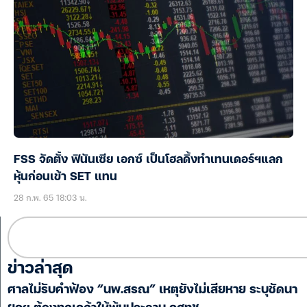
FSS จัดตั้ง ฟินันเซีย เอกซ์ เป็นโฮลดิ้งทำเทนเดอร์ฯแลก
หุ้นก่อนเข้า SET แทน
28 ก.พ. 65 18:03 น.
ข่าวล่าสุด
ศาลไม่รับคำฟ้อง “นพ.สรณ” เหตุยังไม่เสียหาย ระบุชัดนา