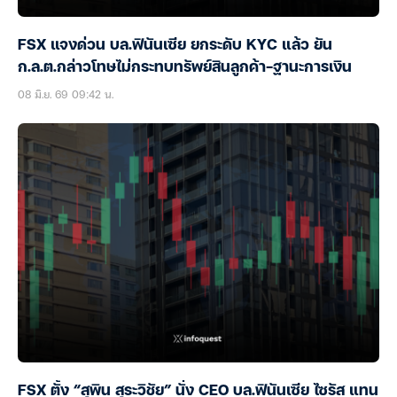
FSX แจงด่วน บล.ฟินันเซีย ยกระดับ KYC แล้ว ยัน
ก.ล.ต.กล่าวโทษไม่กระทบทรัพย์สินลูกค้า-ฐานะการเงิน
08 มิ.ย. 69 09:42 น.
FSX ตั้ง “สุพิน สุระวิชัย” นั่ง CEO บล.ฟินันเซีย ไซรัส แทน