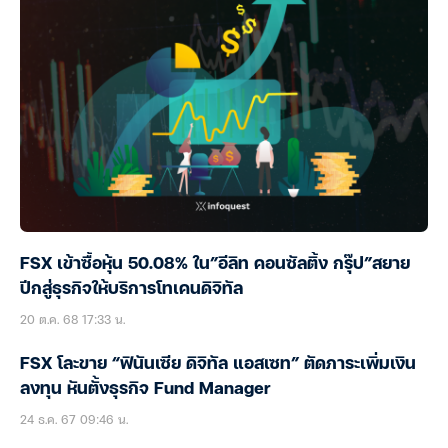
FSX เข้าซื้อหุ้น 50.08% ใน”อีลิท คอนซัลติ้ง กรุ๊ป”สยาย
ปีกสู่ธุรกิจให้บริการโทเคนดิจิทัล
20 ต.ค. 68 17:33 น.
FSX โละขาย “ฟินันเซีย ดิจิทัล แอสเซท” ตัดภาระเพิ่มเงิน
ลงทุน หันตั้งธุรกิจ Fund Manager
24 ธ.ค. 67 09:46 น.