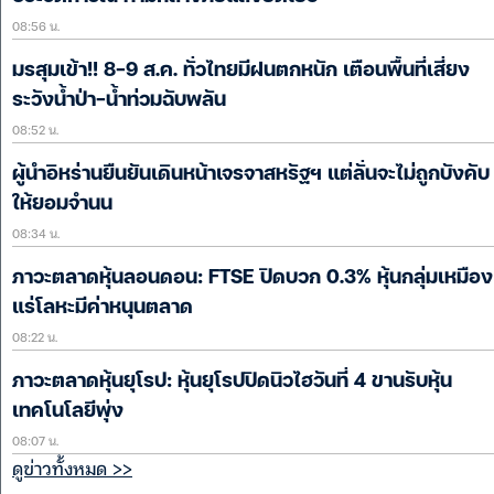
08:56 น.
มรสุมเข้า!! 8-9 ส.ค. ทั่วไทยมีฝนตกหนัก เตือนพื้นที่เสี่ยง
ระวังน้ำป่า-น้ำท่วมฉับพลัน
08:52 น.
ผู้นำอิหร่านยืนยันเดินหน้าเจรจาสหรัฐฯ แต่ลั่นจะไม่ถูกบังคับ
ให้ยอมจำนน
08:34 น.
ภาวะตลาดหุ้นลอนดอน: FTSE ปิดบวก 0.3% หุ้นกลุ่มเหมือง
แร่โลหะมีค่าหนุนตลาด
08:22 น.
ภาวะตลาดหุ้นยุโรป: หุ้นยุโรปปิดนิวไฮวันที่ 4 ขานรับหุ้น
เทคโนโลยีพุ่ง
08:07 น.
ดูข่าวทั้งหมด >>