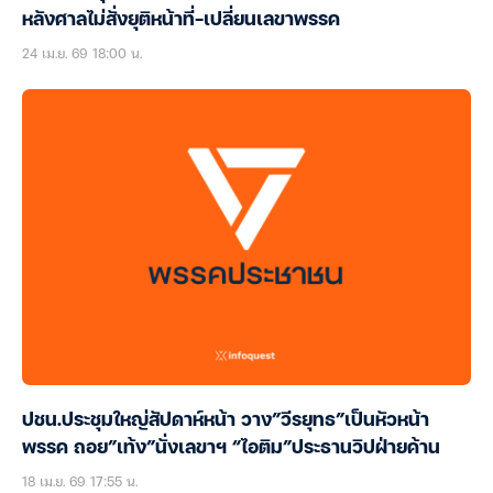
หลังศาลไม่สั่งยุติหน้าที่-เปลี่ยนเลขาพรรค
24 เม.ย. 69 18:00 น.
ปชน.ประชุมใหญ่สัปดาห์หน้า วาง”วีรยุทธ”เป็นหัวหน้า
พรรค ถอย”เท้ง”นั่งเลขาฯ “ไอติม”ประธานวิปฝ่ายค้าน
18 เม.ย. 69 17:55 น.