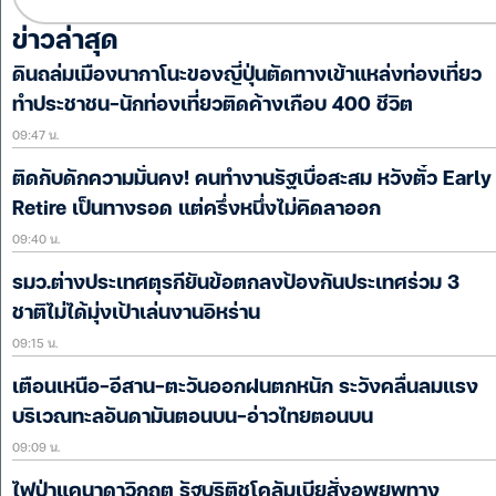
ข่าวล่าสุด
ดินถล่มเมืองนากาโนะของญี่ปุ่นตัดทางเข้าแหล่งท่องเที่ยว
ทำประชาชน-นักท่องเที่ยวติดค้างเกือบ 400 ชีวิต
09:47 น.
ติดกับดักความมั่นคง! คนทำงานรัฐเบื่อสะสม หวังตั๋ว Early
Retire เป็นทางรอด แต่ครึ่งหนึ่งไม่คิดลาออก
09:40 น.
รมว.ต่างประเทศตุรกียันข้อตกลงป้องกันประเทศร่วม 3
ชาติไม่ได้มุ่งเป้าเล่นงานอิหร่าน
09:15 น.
เตือนเหนือ-อีสาน-ตะวันออกฝนตกหนัก ระวังคลื่นลมแรง
บริเวณทะลอันดามันตอนบน-อ่าวไทยตอนบน
09:09 น.
ไฟป่าแคนาดาวิกฤต รัฐบริติชโคลัมเบียสั่งอพยพทาง