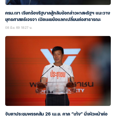
ครม.เงา เรียกร้องรัฐบาลสู้กลับข้อกล่าวหาสหรัฐฯ แนะวาง
ยุทธศาสตร์เจรจา เปิดเผยข้อแลกเปลี่ยนต่อสาธารณะ
08 มิ.ย. 69 18:27 น.
จับตาประชุมพรรคส้ม 26 เม.ย. คาด “เท้ง” นั่งหัวหน้าต่อ