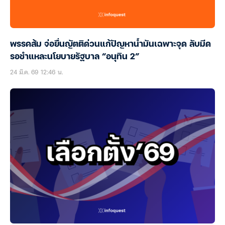
พรรคส้ม จ่อยื่นญัตติด่วนแก้ปัญหาน้ำมันเฉพาะจุด ลับมีด
รอชำแหละนโยบายรัฐบาล “อนุทิน 2”
24 มี.ค. 69 12:46 น.