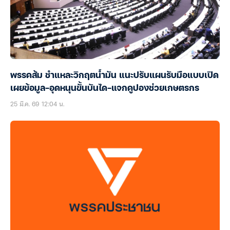
พรรคส้ม ชำแหละวิกฤตน้ำมัน แนะปรับแผนรับมือแบบเปิด
เผยข้อมูล-อุดหนุนขั้นบันได-แจกคูปองช่วยเกษตรกร
25 มี.ค. 69 12:04 น.