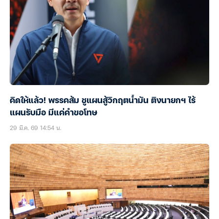
คิดให้แล้ว! พรรคส้ม ชูแผนสู้วิกฤตน้ำมัน ติงนายกฯ ไร้
แผนรับมือ มีแค่คำขอโทษ
29 มี.ค. 69 14:54 น.