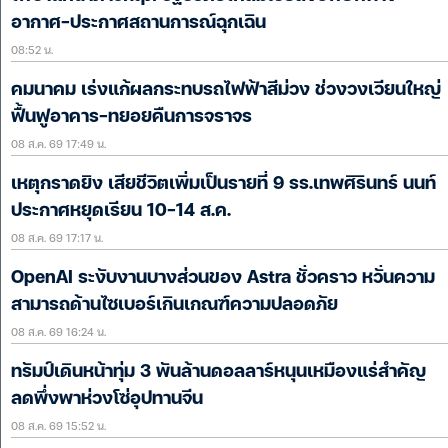
อากาศ-ประกาศสถานการณ์ฉุกเฉิน
08:52 น.
คมนาคม เร่งแก้ผลกระทบรถไฟฟ้าสีม่วง ช่วงวงเวียนใหญ่
ฟื้นฟูอาคาร-ทยอยคืนการจราจร
08 ส.ค. 69 17:49 น.
เหตุกราดยิง เสียชีวิตเพิ่มเป็นรายที่ 9 รร.เทพศิรินทร์ นนท์
ประกาศหยุดเรียน 10-14 ส.ค.
08 ส.ค. 69 17:17 น.
OpenAI ระงับงานบางส่วนของ Astra ชั่วคราว หวั่นความ
สามารถด้านไซเบอร์เกินเกณฑ์ความปลอดภัย
08 ส.ค. 69 16:24 น.
ทรัมป์เดินหน้าทุ่ม 3 พันล้านดอลลาร์หนุนเหมืองแร่สำคัญ
ลดพึ่งพาห่วงโซ่อุปทานจีน
08 ส.ค. 69 15:52 น.