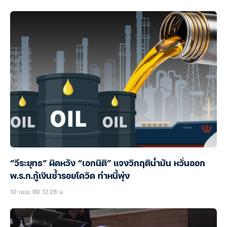
“วีระยุทธ” ผิดหวัง “เอกนิติ” แจงวิกฤติน้ำมัน หวั่นออก
พ.ร.ก.กู้เงินซ้ำรอยโควิด ทำหนี้พุ่ง
10 เม.ย. 69 12:28 น.