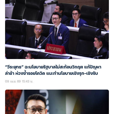
“วีระยุทธ” ฉะนโยบายรัฐบาลไม่สะท้อนวิกฤต แก้ปัญหา
ล่าช้า ห่วงซ้ำรอยโควิด แนะทำนโยบายเชิงรุก-เชิงรับ
09 เม.ย. 69 15:43 น.