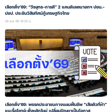
เลือกตั้ง’69: “วีรยุทธ-การดี” 2 แคนดิเดตนายกฯ ปชน.-
ปชป. ประชันวิสัยทัศน์กู้เศรษฐกิจไทย
28 ม.ค. 69 16:25 น.
เลือกตั้ง’69: พรรคประชาชนกางแผนฟื้นชีพ “เสือตัวที่ห้า”
แนะรื้อโจทย์-ตั้งหลักใหม่ เปลี่ยนปัญหาเป็นโอกาส