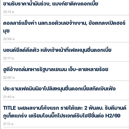
ขานรับราคาน้ำมันร่วง, แบงก์ชาติคงดอกเบี้ย
23:12 น.
ดอลลาร์แข็งค่า นลท.รอตัวเลขจ้างงาน, ข้อตกลงเปิดฮอร์
มุซ
22:56 น.
บอนด์ยีลด์ดีดตัว หลังเจ้าหน้าที่เฟดหนุนขึ้นดอกเบี้ย
22:17 น.
ฮูตีอ้างถล่มทหารรัฐบาลเยเมน เจ็บ-ตายหลายร้อย
22:00 น.
ประธานเฟดมินนิอาโปลิสหนุนขึ้นดอกเบี้ยสกัดเงินเฟ้อ
21:40 น.
TITLE เผยผลงานโค้งแรก รายได้แตะ 2 พันลบ. รับดีมานด์
ภูเก็ตแกร่ง เตรียมโอนบิ๊กโปรเจกต์รับไฮซีซั่นต่อ H2/69
21:12 น.