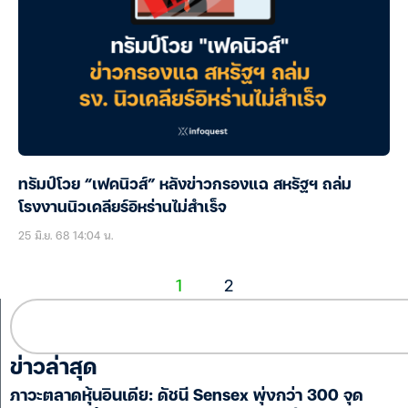
ทรัมป์โวย “เฟคนิวส์” หลังข่าวกรองแฉ สหรัฐฯ ถล่ม
โรงงานนิวเคลียร์อิหร่านไม่สำเร็จ
25 มิ.ย. 68 14:04 น.
1
2
ข่าวล่าสุด
ภาวะตลาดหุ้นอินเดีย: ดัชนี Sensex พุ่งกว่า 300 จุด