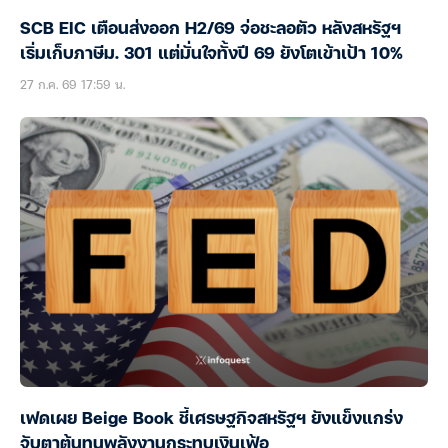
SCB EIC เตือนส่งออก H2/69 จ่อชะลอตัว หลังสหรัฐฯ
เริ่มเก็บภาษีม. 301 แต่มั่นใจทั้งปี 69 ยังโตเข้าเป้า 10%
27 ก.ค. 69 17:59 น.
เฟดเผย Beige Book ชี้เศรษฐกิจสหรัฐฯ ยังแข็งแกร่ง
จับตาต้นทุนพลังงานกระทบเงินเฟ้อ