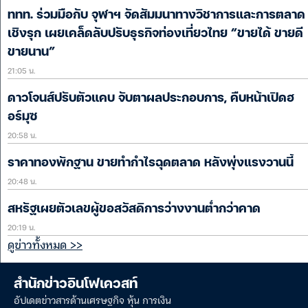
ททท. ร่วมมือกับ จุฬาฯ จัดสัมมนาทางวิชาการและการตลาด
เชิงรุก เผยเคล็ดลับปรับธุรกิจท่องเที่ยวไทย “ขายได้ ขายดี
ขายนาน”
21:05 น.
ดาวโจนส์ปรับตัวแคบ จับตาผลประกอบการ, คืบหน้าเปิดฮ
อร์มุซ
20:58 น.
ราคาทองพักฐาน ขายทำกำไรฉุดตลาด หลังพุ่งแรงวานนี้
20:48 น.
สหรัฐเผยตัวเลขผู้ขอสวัสดิการว่างงานต่ำกว่าคาด
20:19 น.
ดูข่าวทั้งหมด >>
สำนักข่าวอินโฟเควสท์
อัปเดตข่าวสารด้านเศรษฐกิจ หุ้น การเงิน