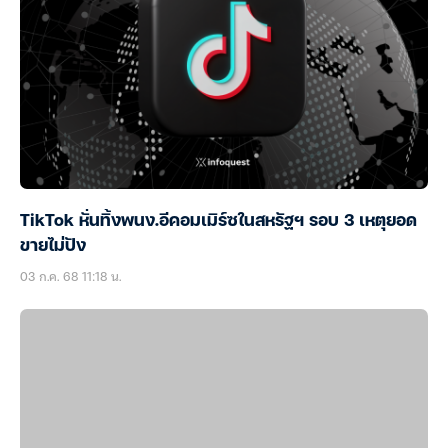
TikTok หั่นทิ้งพนง.อีคอมเมิร์ซในสหรัฐฯ รอบ 3 เหตุยอด
ขายไม่ปัง
03 ก.ค. 68 11:18 น.