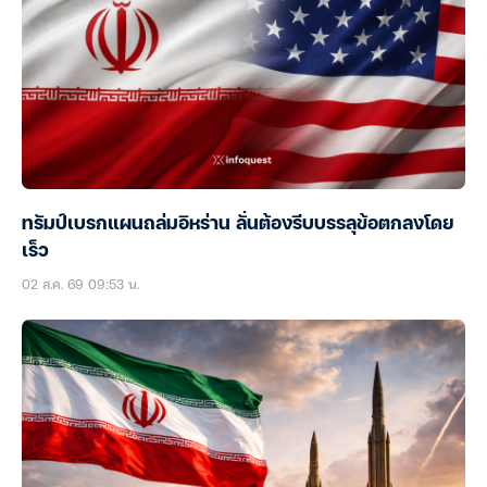
ทรัมป์เบรกแผนถล่มอิหร่าน ลั่นต้องรีบบรรลุข้อตกลงโดย
เร็ว
02 ส.ค. 69 09:53 น.