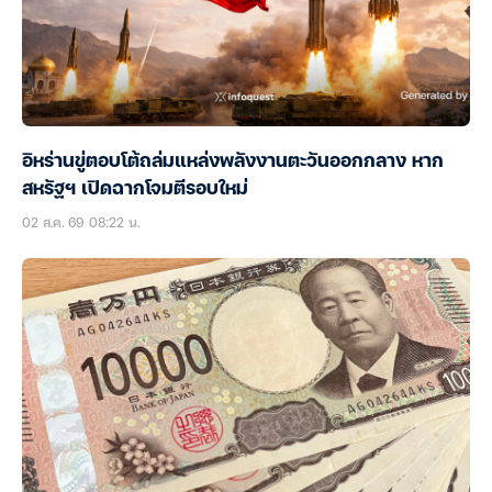
อิหร่านขู่ตอบโต้ถล่มแหล่งพลังงานตะวันออกกลาง หาก
สหรัฐฯ เปิดฉากโจมตีรอบใหม่
02 ส.ค. 69 08:22 น.