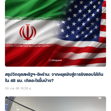
สรุปวิกฤตสหรัฐฯ-อิหร่าน: จากหยุดยิงสู่การยิงตอบโต้กัน
ใน 48 ชม. เกิดอะไรขึ้นบ้าง?
09 ก.ค. 69 16:28 น.