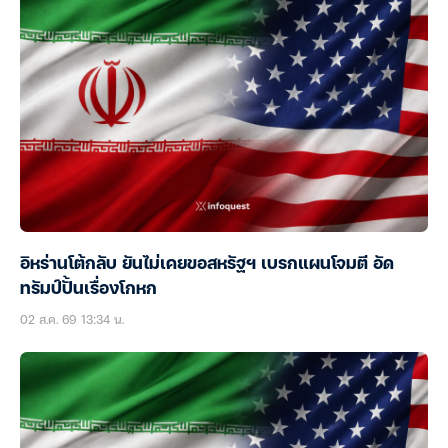
อิหร่านโต้กลับ ยันไม่เคยขอสหรัฐฯ เบรกแผนโจมตี อัด
ทรัมป์ปั้นเรื่องโกหก
02 ส.ค. 69 13:34 น.