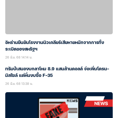
อิหร่านยืนยันโรงงานนิวเคลียร์เสียหายหนักจากการทิ้ง
ระเบิดของสหรัฐฯ
26 มิ.ย. 68 14:14 น.
ทรัมป์เสนองบกลาโหม 8.9 แสนล้านดอลล์ จ่อเพิ่มโดรน-
มิสไซล์ แต่หั่นงบซื้อ F-35
26 มิ.ย. 68 13:38 น.