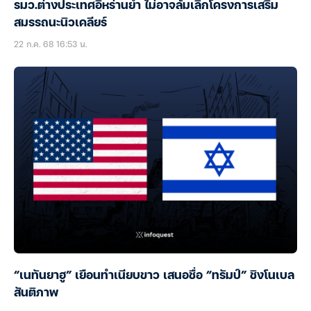
รมว.ต่างประเทศอิหร่านย้ำ ไม่อาจล้มเลิกโครงการเสริม
สมรรถนะนิวเคลียร์
22 ก.ค. 68 16:53 น.
“เนทันยาฮู” เยือนทำเนียบขาว เสนอชื่อ “ทรัมป์” ชิงโนเบล
สันติภาพ