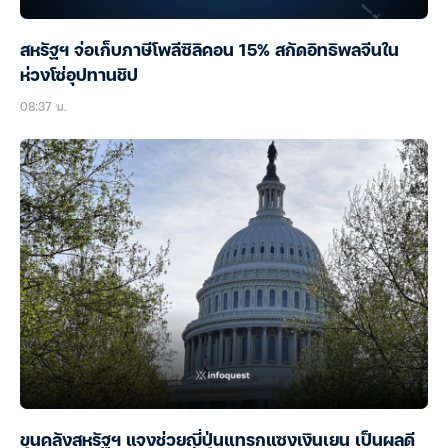
สหรัฐฯ จ่อเก็บภาษีโพลีซิลิคอน 15% สกัดอิทธิพลจีนใน
ห่วงโซ่อุปทานชิป
08:37 น.
ขุนคลังสหรัฐฯ แจงช่วยญี่ปุ่นแทรกแซงเงินเยน เป็นผลดี