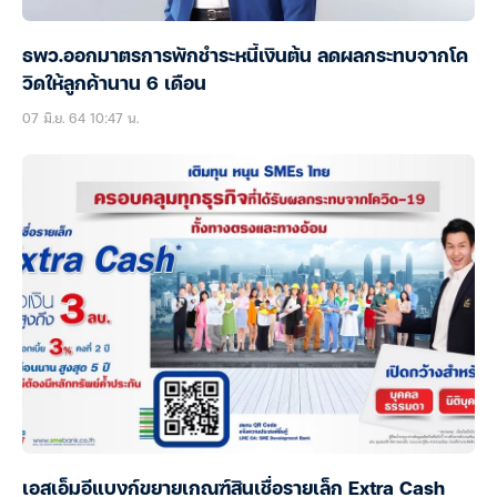
ธพว.ออกมาตรการพักชำระหนี้เงินต้น ลดผลกระทบจากโค
วิดให้ลูกค้านาน 6 เดือน
07 มิ.ย. 64 10:47 น.
เอสเอ็มอีแบงก์ขยายเกณฑ์สินเชื่อรายเล็ก Extra Cash