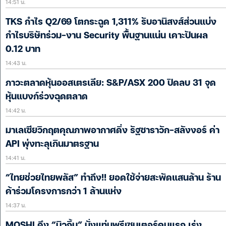
14:51 น.
TKS กำไร Q2/69 โตกระฉูด 1,311% รับอานิสงส์ส่วนแบ่ง
กำไรบริษัทร่วม-งาน Security พื้้นฐานแน่น เคาะปันผล
0.12 บาท
14:43 น.
ภาวะตลาดหุ้นออสเตรเลีย: S&P/ASX 200 ปิดลบ 31 จุด
หุ้นแบงก์ร่วงฉุดตลาด
14:42 น.
มาเลเซียวิกฤตคุณภาพอากาศดิ่ง รัฐซาราวัก-สลังงอร์ ค่า
API พุ่งทะลุเกินมาตรฐาน
14:41 น.
“ไทยช่วยไทยพลัส” ทำถึง!! ยอดใช้จ่ายสะพัดแสนล้าน ร้าน
ค้าร่วมโครงการกว่า 1 ล้านแห่ง
14:37 น.
MOSHI ดึง “บิวกิ้น” นั่งแท่นพรีเซนเตอร์คนแรก เร่ง