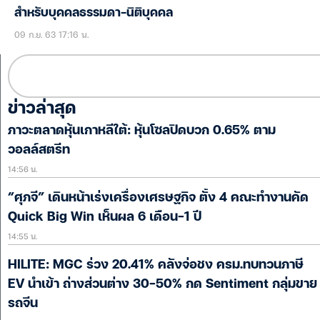
สำหรับบุคคลธรรมดา-นิติบุคคล
09 ก.ย. 63 17:16 น.
ข่าวล่าสุด
ภาวะตลาดหุ้นเกาหลีใต้: หุ้นโซลปิดบวก 0.65% ตาม
วอลล์สตรีท
14:56 น.
“ศุภจี” เดินหน้าเร่งเครื่องเศรษฐกิจ ตั้ง 4 คณะทำงานคัด
Quick Big Win เห็นผล 6 เดือน-1 ปี
14:55 น.
HILITE: MGC ร่วง 20.41% คลังจ่อชง ครม.ทบทวนภาษี
EV นำเข้า ถ่างส่วนต่าง 30-50% กด Sentiment กลุ่มขาย
รถจีน