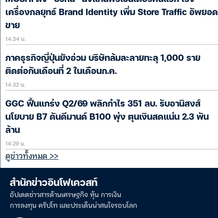
เครื่องกลยุทธ์ Brand Identity เพิ่ม Store Traffic อัพยอด
ขาย
14:34 น.
ภาคธุรกิจญี่ปุ่นยังอ่วม บริษัทล้มละลายทะลุ 1,000 ราย
ติดต่อกันเดือนที่ 2 ในเดือนก.ค.
14:32 น.
GGC ฟื้นแกร่ง Q2/69 พลิกกำไร 351 ลบ. รับอานิสงส์
นโยบาย B7 ดันดีมานด์ B100 พุ่ง ตุนเงินสดแน่น 2.3 พัน
ล้าน
14:29 น.
ดูข่าวทั้งหมด >>
สำนักข่าวอินโฟเควสท์
อัปเดตข่าวสารด้านเศรษฐกิจ หุ้น การเงิน
การลงทุน คริปโท และประเด็นน่าสนใจรอบโลก