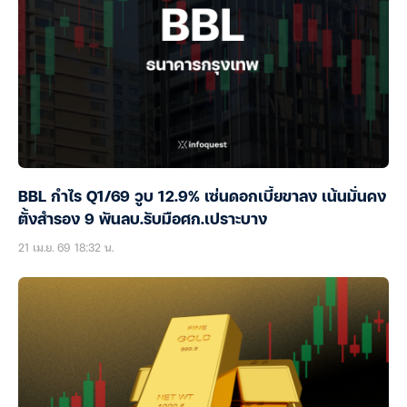
BBL กำไร Q1/69 วูบ 12.9% เซ่นดอกเบี้ยขาลง เน้นมั่นคง
ตั้งสำรอง 9 พันลบ.รับมือศก.เปราะบาง
21 เม.ย. 69 18:32 น.