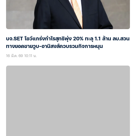
บจ.SET โชว์แกร่งกำไรสุทธิพุ่ง 20% ทะลุ 1.1 ล้าน ลบ.สวน
ทางยอดขายวูบ-อานิสงส์ควบรวมกิจการหนุน
16 มี.ค. 69 10:11 น.