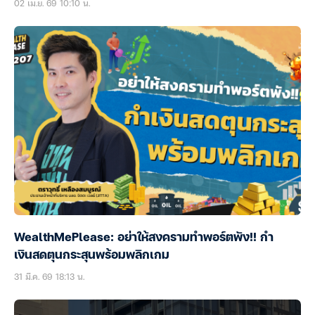
02 เม.ย. 69 10:10 น.
WealthMePlease: อย่าให้สงครามทำพอร์ตพัง!! กำ
เงินสดตุนกระสุนพร้อมพลิกเกม
31 มี.ค. 69 18:13 น.