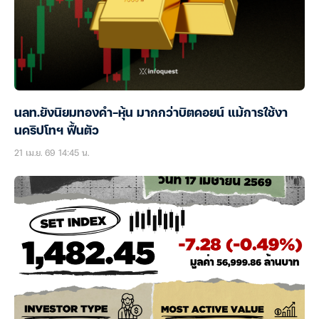
นลท.ยังนิยมทองคำ-หุ้น มากกว่าบิตคอยน์ แม้การใช้งา
นคริปโทฯ ฟื้นตัว
21 เม.ย. 69 14:45 น.