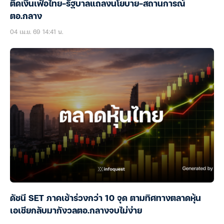
ติดเงินเฟ้อไทย-รัฐบาลแถลงนโยบาย-สถานการณ์
ตอ.กลาง
04 เม.ย. 69 14:41 น.
ดัชนี SET ภาคเช้าร่วงกว่า 10 จุด ตามทิศทางตลาดหุ้น
เอเชียกลับมากังวลตอ.กลางจบไม่ง่าย