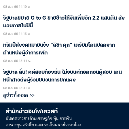
08 ส.ค. 69 14:19 น.
รัฐบาลขยาย G to G ขายข้าวให้จีนเพิ่มอีก 2.2 แสนตัน ส่ง
มอบภายในปีนี้
08 ส.ค. 69 14:15 น.
ทรัมป์ส่งจดหมายแจ้ง “ลิซา คุก” เตรียมโดนปลดจาก
ตำแหน่งผู้ว่าการเฟด
08 ส.ค. 69 13:44 น.
รัฐบาล ลั่น! คดีสอบท้องถิ่น ไม่จบแค่ถอดถอนผู้สอบ เดิน
หน้าสาวถึงผู้ร่วมขบวนการยกแผง
08 ส.ค. 69 13:41 น.
ดูข่าวทั้งหมด >>
สำนักข่าวอินโฟเควสท์
อัปเดตข่าวสารด้านเศรษฐกิจ หุ้น การเงิน
การลงทุน คริปโท และประเด็นน่าสนใจรอบโลก