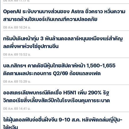
08 ส.ค. 69 17:17 น.
OpenAI ระงับงานบางส่วนของ Astra ชั่วคราว หวั่นความ
สามารถด้านไซเบอร์เกินเกณฑ์ความปลอดภัย
08 ส.ค. 69 16:24 น.
ทรัมป์เดินหน้าทุ่ม 3 พันล้านดอลลาร์หนุนเหมืองแร่สำคัญ
ลดพึ่งพาห่วงโซ่อุปทานจีน
08 ส.ค. 69 15:52 น.
บล.กสิกรฯ คาดดัชนีหุ้นไทยสัปดาห์หน้า 1,560-1,655
ติดตามผลประกอบการ Q2/69 ถ้อยแถลงเฟด
08 ส.ค. 69 15:29 น.
ออสเตรเลียพบกรณีติดเชื้อ H5N1 เพิ่ม 290% รัฐ
วิกตอเรียสั่งเลี้ยงสัตว์ปีกในโรงเรือนคุมการระบาด
08 ส.ค. 69 14:41 น.
ไต้ฝุ่นดอลฟินจ่อขึ้นฝั่งจีน 9-10 ส.ค. หลังพัดถล่มญี่ปุ่น-
ไต้หวัน