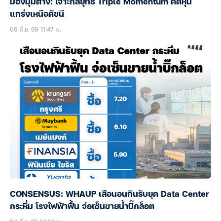
มองมุมต่าง: เจาะกลยุทธ์ Triple Momentum คัดหุ้น
แกร่งเหนือดัชนี
09 มิ.ย. 69 11:47 น.
CONSENSUS: WHAUP เสือนอนกินรับยุค Data Center
กระหึ่ม โรงไฟฟ้าฟื้น จ่อเซ็นขายน้ำบิ๊กล็อต