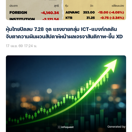
หุ้นไทยปิดลบ 7.28 จุด แรงขายกลุ่ม ICT-แบงก์กดดัน
จับตาความผันผวนสัปดาห์หน้าผลเจรจาสันติภาพ-ขึ้น XD
17 เม.ย. 69 17:24 น.