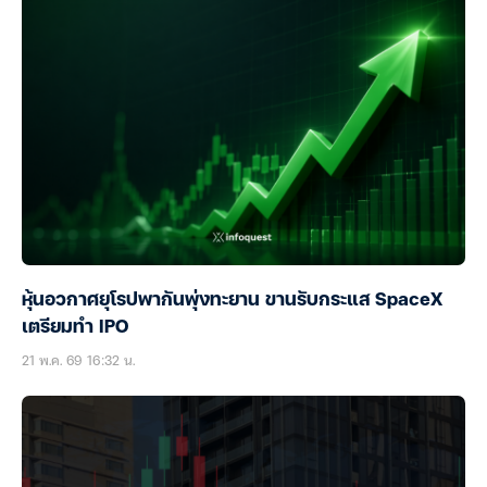
หุ้นอวกาศยุโรปพากันพุ่งทะยาน ขานรับกระแส SpaceX
เตรียมทำ IPO
21 พ.ค. 69 16:32 น.