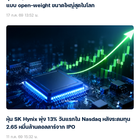
แบบ open-weight ขนาดใหญ่สุดในโลก
17 ก.ค. 69 13:52 น.
หุ้น SK Hynix พุ่ง 13% วันแรกใน Nasdaq หลังระดมทุน
2.65 หมื่นล้านดอลลาร์จาก IPO
11 ก.ค. 69 15:32 น.