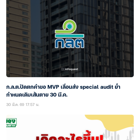
ก.ล.ต.ปัดตกคำขอ MVP เลื่อนส่ง special audit ย้ำ
กำหนดเดิมเส้นตาย 30 มี.ค.
30 มี.ค. 69 17:57 น.