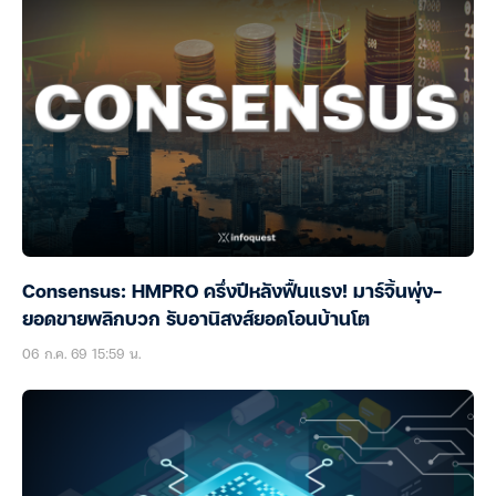
Consensus: HMPRO ครึ่งปีหลังฟื้นแรง! มาร์จิ้นพุ่ง-
ยอดขายพลิกบวก รับอานิสงส์ยอดโอนบ้านโต
06 ก.ค. 69 15:59 น.