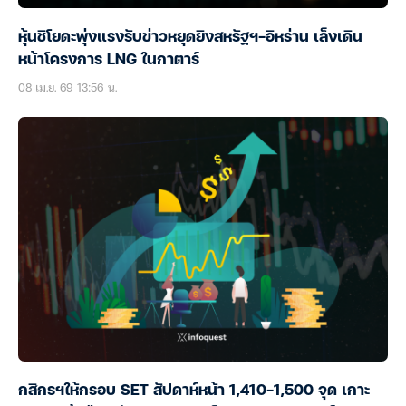
หุ้นชิโยดะพุ่งแรงรับข่าวหยุดยิงสหรัฐฯ–อิหร่าน เล็งเดิน
หน้าโครงการ LNG ในกาตาร์
08 เม.ย. 69 13:56 น.
กสิกรฯให้กรอบ SET สัปดาห์หน้า 1,410-1,500 จุด เกาะ