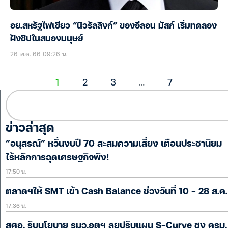
อย.สหรัฐไฟเขียว “นิวรัลลิงก์” ของอีลอน มัสก์ เริ่มทดลอง
ฝังชิปในสมองมนุษย์
26 พ.ค. 66 09:26 น.
1
2
3
…
7
ข่าวล่าสุด
“อนุสรณ์” หวั่นงบปี 70 สะสมความเสี่ยง เตือนประชานิยม
ไร้หลักการฉุดเศรษฐกิจพัง!
17:50 น.
ตลาดฯให้ SMT เข้า Cash Balance ช่วงวันที่ 10 – 28 ส.ค.
17:36 น.
สศอ. รับนโยบาย รมว.อุตฯ ลุยปรับแผน S-Curve ชง ครม.