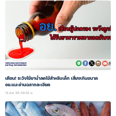
เตือน! ระวังใช้ยาน้ำลดไข้สำหรับเด็ก เสี่ยงเกินขนาด
อย.แนะอ่านฉลากละเอียด
14 ต.ค. 66 09:52 น.