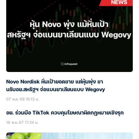
Novo Nordisk หั่นเป้ายอดขาย แต่หุ้นพุ่ง ขา
นรับอย.สหรัฐฯ จ่อแบนยาเลียนแบบ Wegovy
07 พ.ค. 68 16:13 น.
อย. ร่วมมือ TikTok ควบคุมโฆษณาผิดกฏหมายเชิงรุก
16 พ.ย. 67 17:24 น.