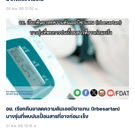
05 พ.ย. 66 17:52 น.
อย. เรียกคืนยาลดความดันเออบีซาแทน (Irbesartan)
บางรุ่นที่พบปนเปื้อนสารที่อาจก่อมะเร็ง
21 ต.ค. 66 13:16 น.