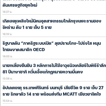
ดันเศรษฐกิจยุคใหม่
16:27 น.
เกิดเหตุเพลิงไหม้นิคมอุตสาหกรรมใกล้กรุงเตหะรานของ
อิหร่าน ดับ 1 ราย เจ็บ 5 ราย
16:19 น.
รัฐบาลดัน “ภาครัฐระบบเปิด” ลุยปราบโกง-โปร่งใส หนุน
ไทยผงาดสมาชิก OECD
16:03 น.
นายกเลี่ยงยืนยัน 3 หลักการไม่ใช้อาวุธนิวเคลียร์ในพิธีรำลึก
81 ปีนางาซากิ หวั่นเอื้อแก้กฎหมายความมั่นคง
15:56 น.
อัปเดตเหตุ รร.เทพศิรินทร์ นนทบุรี เสียชีวิต 9 ราย เจ็บ 27
ราย รักษาตัว 14 ราย พร้อมส่งทีม MCATT เยียวยาจิตใจ
15:54 น.