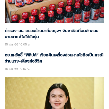
ตำรวจ-อย. ตรวจร้านยาทั่วกรุงฯ จับเภสัชเถื่อนลักลอบ
ขายยาแก้ไอให้วัยรุ่น
15 ส.ค. 66 16:05 น.
อย.สหรัฐชี้ “ฟิลิปส์” เรียกคืนเครื่องช่วยหายใจถือเป็นกรณี
ร้ายแรง-เสี่ยงต่อชีวิต
15 ส.ค. 66 10:57 น.