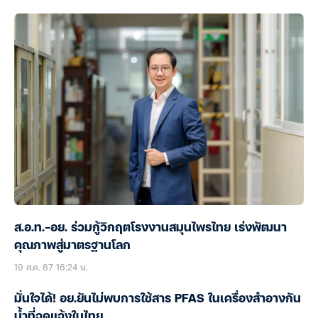
ส.อ.ท.-อย. ร่วมกู้วิกฤตโรงงานสมุนไพรไทย เร่งพัฒนา
คุณภาพสู่มาตรฐานโลก
19 ส.ค. 67 16:24 น.
มั่นใจได้! อย.ยันไม่พบการใช้สาร PFAS ในเครื่องสำอางกัน
น้ำที่จดแจ้งในไทย