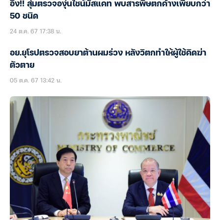
อึ้ง!! สุ่มตรวจองุ่นไชน์มัสแคท พบสารพิษตกค้างเพียบกว่า
50 ชนิด
24 ต.ค. 67 17:38 น.
อย.ยุโรปตรวจสอบยาต้านผมร่วง หลังวิตกทำให้ผู้ใช้คิดฆ่า
ตัวตาย
05 ต.ค. 67 13:42 น.