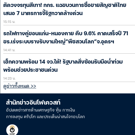
ตัดวงจรทุนสีเทา! กกร. แฉขบวนการซื้อขายสัญชาติไทย
เสนอ 7 มาตรการจี้รัฐกวาดล้างด่วน
15:15 น.
รถไฟทางคู่ขอนแก่น-หนองคาย คืบ 9.6% คาดเสร็จปี 71
ขร.เร่งระบบรางรับงานใหญ่”พืชสวนโลก”จ.อุดรฯ
14:41 น.
เช็กความพร้อม 14 จว.ใต้! รัฐบาลสั่งซ้อมรับมือน้ำท่วม
พร้อมช่วยประชาชนด่วน
14:23 น.
ดูข่าวทั้งหมด >>
สำนักข่าวอินโฟเควสท์
อัปเดตข่าวสารด้านเศรษฐกิจ หุ้น การเงิน
การลงทุน คริปโท และประเด็นน่าสนใจรอบโลก