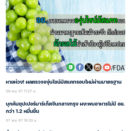
หายห่วง! ผลตรวจองุ่นไชน์มัสแคทรอบใหม่ผ่านมาตรฐาน
08 พ.ย. 67 11:27 น.
บุกค้นซุปเปอร์มาร์เก็ตจีนกลางกรุง ผงะพบอาหารไม่มี อย.
กว่า 1.2 หมื่นชิ้น
07 พ.ย. 67 16:33 น.