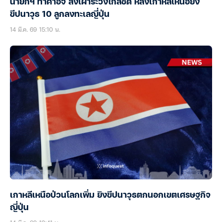
นายกฯ ทาคาอิจิ สั่งเฝ้าระวังใกล้ชิด หลังเกาหลีเหนือยิง
ขีปนาวุธ 10 ลูกลงทะเลญี่ปุ่น
14 มี.ค. 69 15:10 น.
เกาหลีเหนือป่วนโลกเพิ่ม ยิงขีปนาวุธตกนอกเขตเศรษฐกิจ
ญี่ปุ่น