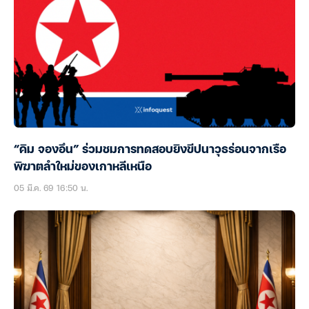
“คิม จองอึน” ร่วมชมการทดสอบยิงขีปนาวุธร่อนจากเรือ
พิฆาตลำใหม่ของเกาหลีเหนือ
05 มี.ค. 69 16:50 น.