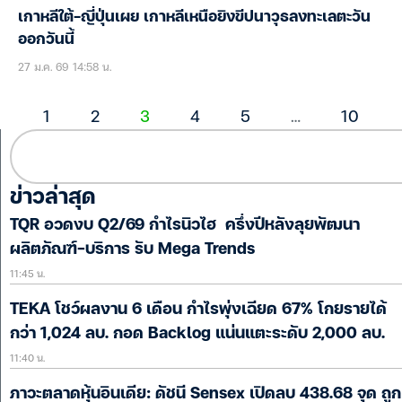
เกาหลีใต้-ญี่ปุ่นเผย เกาหลีเหนือยิงขีปนาวุธลงทะเลตะวัน
ออกวันนี้
27 ม.ค. 69 14:58 น.
1
2
3
4
5
…
10
ข่าวล่าสุด
TQR อวดงบ Q2/69 กำไรนิวไฮ ครึ่งปีหลังลุยพัฒนา
ผลิตภัณฑ์-บริการ รับ Mega Trends
11:45 น.
TEKA โชว์ผลงาน 6 เดือน กำไรพุ่งเฉียด 67% โกยรายได้
กว่า 1,024 ลบ. กอด Backlog แน่นแตะระดับ 2,000 ลบ.
11:40 น.
ภาวะตลาดหุ้นอินเดีย: ดัชนี Sensex เปิดลบ 438.68 จุด ถูก