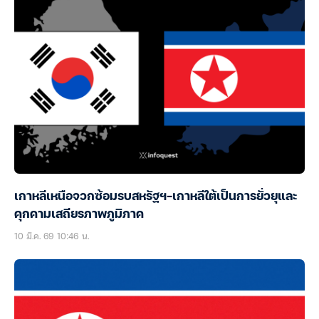
เกาหลีเหนือจวกซ้อมรบสหรัฐฯ–เกาหลีใต้เป็นการยั่วยุและ
คุกคามเสถียรภาพภูมิภาค
10 มี.ค. 69 10:46 น.