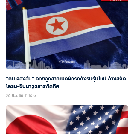
“คิม จองอึน” ควงลูกสาวเปิดตัวรถถังรบรุ่นใหม่ อ้างสกัด
โดรน-ขีปนาวุธสารพัดทิศ
20 มี.ค. 69 11:10 น.