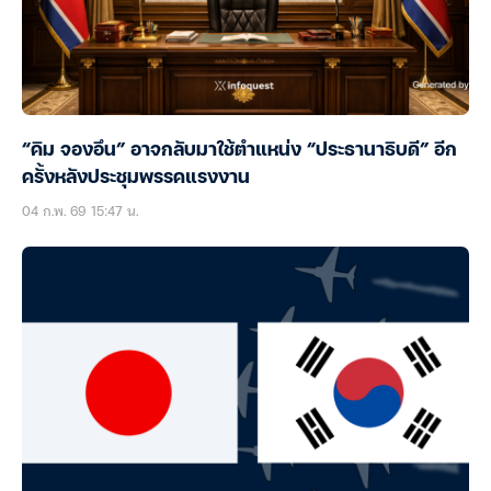
“คิม จองอึน” อาจกลับมาใช้ตำแหน่ง “ประธานาธิบดี” อีก
ครั้งหลังประชุมพรรคแรงงาน
04 ก.พ. 69 15:47 น.