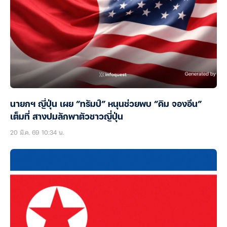
นายกฯ ญี่ปุ่น เผย “ทรัมป์” หนุนช่วยพบ “คิม จองอึน”
เต็มที่ สางปมลักพาตัวชาวญี่ปุ่น
20 มี.ค. 69 10:34 น.