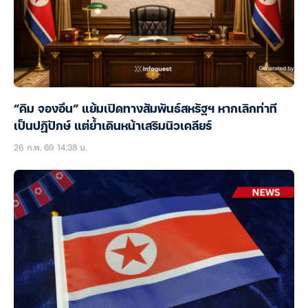
“คิม จองอึน” แย้มเปิดทางสัมพันธ์สหรัฐฯ หากเลิกท่าที
เป็นปฏิปักษ์ แต่ย้ำเดินหน้าเสริมนิวเคลียร์
26 ก.พ. 69 14:38 น.