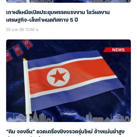
เกาหลีเหนือเปิดประชุมพรรคแรงงาน โชว์ผลงาน
เศรษฐกิจ-เล็งกำหนดทิศทาง 5 ปี
20 ก.พ. 69 12:50 น.
“คิม จองอึน” อวดเครื่องยิงจรวดรุ่นใหม่ อ้างแม่นยำสูง