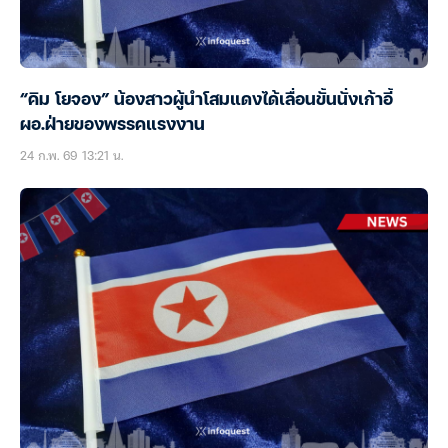
“คิม โยจอง” น้องสาวผู้นำโสมแดงได้เลื่อนขั้นนั่งเก้าอี้
ผอ.ฝ่ายของพรรคแรงงาน
24 ก.พ. 69 13:21 น.