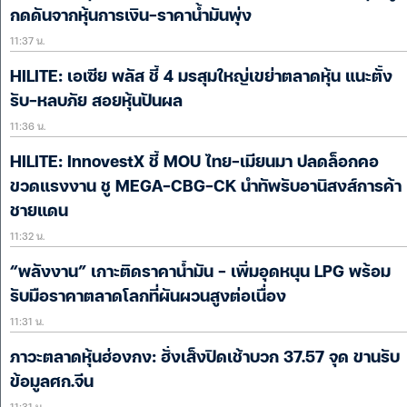
กดดันจากหุ้นการเงิน-ราคาน้ำมันพุ่ง
11:37 น.
HILITE: เอเซีย พลัส ชี้ 4 มรสุมใหญ่เขย่าตลาดหุ้น แนะตั้ง
รับ-หลบภัย สอยหุ้นปันผล
11:36 น.
HILITE: InnovestX ชี้ MOU ไทย-เมียนมา ปลดล็อกคอ
ขวดแรงงาน ชู MEGA-CBG-CK นำทัพรับอานิสงส์การค้า
ชายแดน
11:32 น.
“พลังงาน” เกาะติดราคาน้ำมัน – เพิ่มอุดหนุน LPG พร้อม
รับมือราคาตลาดโลกที่ผันผวนสูงต่อเนื่อง
11:31 น.
ภาวะตลาดหุ้นฮ่องกง: ฮั่งเส็งปิดเช้าบวก 37.57 จุด ขานรับ
ข้อมูลศก.จีน
11:31 น.