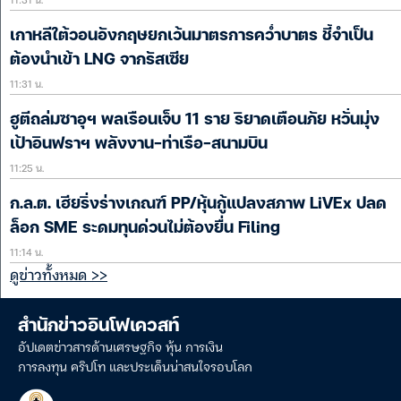
เกาหลีใต้วอนอังกฤษยกเว้นมาตรการคว่ำบาตร ชี้จำเป็น
ต้องนำเข้า LNG จากรัสเซีย
11:31 น.
ฮูตีถล่มซาอุฯ พลเรือนเจ็บ 11 ราย ริยาดเตือนภัย หวั่นมุ่ง
เป้าอินฟราฯ พลังงาน-ท่าเรือ-สนามบิน
11:25 น.
ก.ล.ต. เฮียริ่งร่างเกณฑ์ PP/หุ้นกู้แปลงสภาพ LiVEx ปลด
ล็อก SME ระดมทุนด่วนไม่ต้องยื่น Filing
11:14 น.
ดูข่าวทั้งหมด >>
สำนักข่าวอินโฟเควสท์
อัปเดตข่าวสารด้านเศรษฐกิจ หุ้น การเงิน
การลงทุน คริปโท และประเด็นน่าสนใจรอบโลก