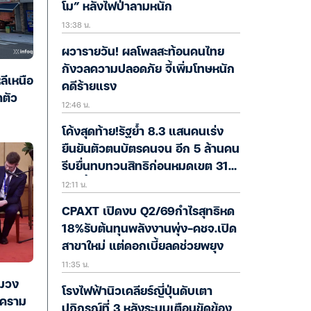
โม” หลังไฟป่าลามหนัก
13:38 น.
ผวารายวัน! ผลโพลสะท้อนคนไทย
กังวลความปลอดภัย จี้เพิ่มโทษหนัก
ลีเหนือ
คดีร้ายแรง
าตัว
12:46 น.
โค้งสุดท้าย!รัฐย้ำ 8.3 แสนคนเร่ง
ยืนยันตัวตนบัตรคนจน อีก 5 ล้านคน
รีบยื่นทบทวนสิทธิก่อนหมดเขต 31
12:11 น.
ส.ค.นี้
CPAXT เปิดงบ Q2/69กำไรสุทธิหด
18%รับต้นทุนพลังงานพุ่ง-คชจ.เปิด
สาขาใหม่ แต่ดอกเบี้ยลดช่วยพยุง
11:35 น.
วมวง
โรงไฟฟ้านิวเคลียร์ญี่ปุ่นดับเตา
งคราม
ปฏิกรณ์ที่ 3 หลังระบบเตือนขัดข้อง