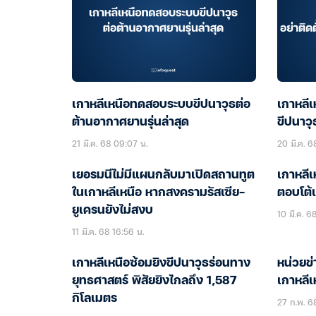
เกาหลีเหนือทดสอบระบบขีปนาวุธต่อ
เกาหลีเห
ต้านอากาศยานรุ่นล่าสุด
ขีปนาวุ
21 มี.ค. 68 09:07 น.
20 มี.ค. 6
เยอรมนีไม่มีแผนกลับมาเปิดสถานทูต
เกาหลีเ
ในเกาหลีเหนือ หากสงครามรัสเซีย-
ตอบโต้เ
ยูเครนยังไม่สงบ
10 มี.ค. 6
11 มี.ค. 68 16:56 น.
เกาหลีเหนือซ้อมยิงขีปนาวุธร่อนทาง
หน่วยข
ยุทธศาสตร์ พิสัยยิงไกลถึง 1,587
เกาหลีเ
กิโลเมตร
27 ก.พ. 68