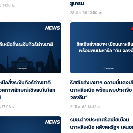
ยูเครน
8 14:10 น.
28 มี.ค. 68 10:50 น.
นือสั่งระงับทัวร์ต่างชาติ
รัสเซียส่งเลขาฯ ความมั่นคงเย
วลภาพลักษณ์เชิงลบในโลก
เกาหลีเหนือ พร้อมพบปะหารือ 
์
จองอึน”
8 17:06 น.
21 มี.ค. 68 14:42 น.
รมช.ต่างประเทศรัสเซียเยือน
เกาหลีเหนือ หลังสหรัฐฯ เสนอ