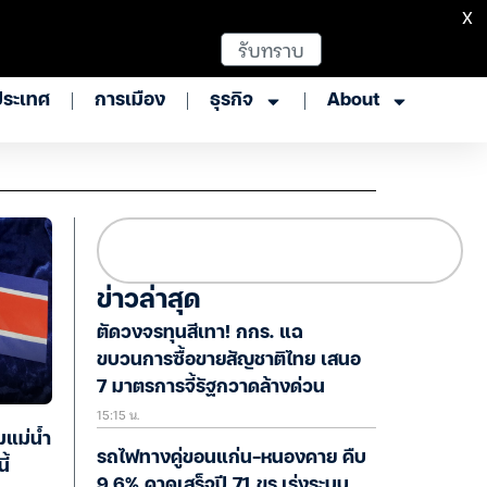
X
รับทราบ
ประเทศ
การเมือง
ธุรกิจ
About
ข่าวล่าสุด
ตัดวงจรทุนสีเทา! กกร. แฉ
ขบวนการซื้อขายสัญชาติไทย เสนอ
7 มาตรการจี้รัฐกวาดล้างด่วน
15:15 น.
มแม่น้ำ
รถไฟทางคู่ขอนแก่น-หนองคาย คืบ
ี้
9.6% คาดเสร็จปี 71 ขร.เร่งระบบ