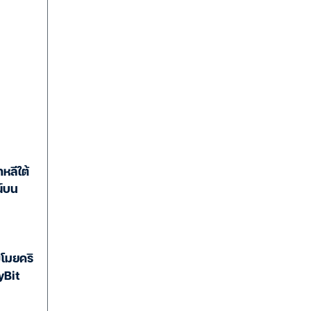
หลีใต้
ณ์บน
โมยคริ
yBit