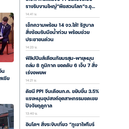
รางรับงานใหญ่”พืชสวนโลก”จ.อุ
14:41 น.
ดรฯ
เช็กความพร้อม 14 จว.ใต้! รัฐบาล
สั่งซ้อมรับมือน้ำท่วม พร้อมช่วย
ประชาชนด่วน
14:23 น.
ฟิลิปปินส์เตือนภัยมรสุม-พายุหมุน
ถล่ม 8 ภูมิภาค ยอดดับ 6 เจ็บ 7 สั่ง
ึน
เร่งอพยพ
สเซีย
14:21 น.
ดัชนี PPI จีนเดือนก.ค. ขยับขึ้น 3.5%
แรงหนุนอุปสงค์อุตสาหกรรมชดเชย
ปัจจัยฤดูกาล
13:40 น.
อินโดฯ สั่งระงับเที่ยว “ภูเขาไฟโบร์