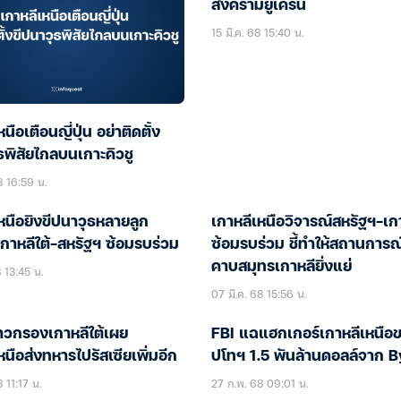
สงครามยูเครน
15 มี.ค. 68 15:40 น.
นือเตือนญี่ปุ่น อย่าติดตั้ง
ธพิสัยไกลบนเกาะคิวชู
8 16:59 น.
หนือยิงขีปนาวุธหลายลูก
เกาหลีเหนือวิจารณ์สหรัฐฯ-เกา
กาหลีใต้-สหรัฐฯ ซ้อมรบร่วม
ซ้อมรบร่วม ชี้ทำให้สถานการ
คาบสมุทรเกาหลียิ่งแย่
8 13:45 น.
07 มี.ค. 68 15:56 น.
่าวกรองเกาหลีใต้เผย
FBI แฉแฮกเกอร์เกาหลีเหนือข
หนือส่งทหารไปรัสเซียเพิ่มอีก
ปโทฯ 1.5 พันล้านดอลล์จาก B
 11:17 น.
27 ก.พ. 68 09:01 น.