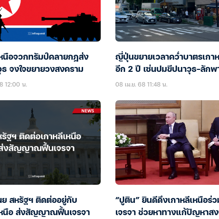
เหนือจวกทรัมป์คลายกฎส่ง
ญี่ปุ่นขยายเวลาคว่ำบาตรเกาห
ุธ จงใจขยายวงสงคราม
อีก 2 ปี เซ่นปมขีปนาวุธ-ลักพ
8 12:00 น.
08 เม.ย. 68 11:48 น.
ผย สหรัฐฯ ติดต่ออยู่กับ
“ปูติน” ยินดีดึงเกาหลีเหนือร่
เหนือ ส่งสัญญาณฟื้นเจรจา
เจรจา ช่วยหาทางแก้ปัญหาส