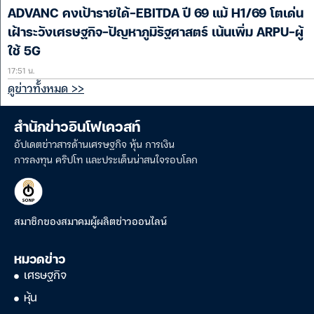
ADVANC คงเป้ารายได้-EBITDA ปี 69 แม้ H1/69 โตเด่น
เฝ้าระวังเศรษฐกิจ-ปัญหาภูมิรัฐศาสตร์ เน้นเพิ่ม ARPU-ผู้
ใช้ 5G
17:51 น.
ดูข่าวทั้งหมด >>
สำนักข่าวอินโฟเควสท์
อัปเดตข่าวสารด้านเศรษฐกิจ หุ้น การเงิน
การลงทุน คริปโท และประเด็นน่าสนใจรอบโลก
สมาชิกของสมาคมผู้ผลิตข่าวออนไลน์
หมวดข่าว
เศรษฐกิจ
หุ้น