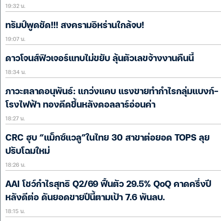
19:32 น.
ทรัมป์พูดชัด!!! สงครามอิหร่านใกล้จบ!
19:07 น.
ดาวโจนส์ฟิวเจอร์แทบไม่ขยับ ลุ้นตัวเลขจ้างงานคืนนี้
18:34 น.
ภาวะตลาดอนุพันธ์: แกว่งแคบ แรงขายทำกำไรกลุ่มแบงก์-
โรงไฟฟ้า ทองดีดขึ้นหลังดอลลาร์อ่อนค่า
18:27 น.
CRC ฮุบ “แม็กซ์แวลู”ในไทย 30 สาขาต่อยอด TOPS ลุย
ปรับโฉมใหม่
18:26 น.
AAI โชว์กำไรสุทธิ Q2/69 ฟื้นตัว 29.5% QoQ คาดครึ่งปี
หลังดีต่อ ดันยอดขายปีนี้ตามเป้า 7.6 พันลบ.
18:15 น.