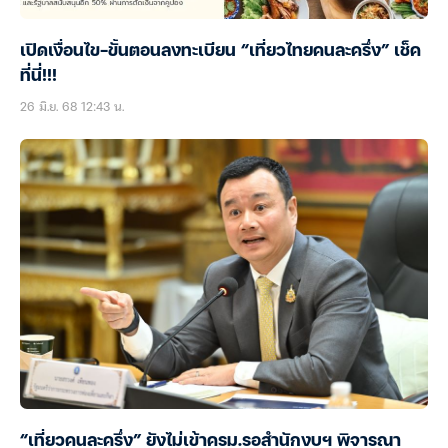
เปิดเงื่อนไข-ขั้นตอนลงทะเบียน “เที่ยวไทยคนละครึ่ง” เช็ค
ที่นี่!!!
26 มิ.ย. 68 12:43 น.
“เที่ยวคนละครึ่ง” ยังไม่เข้าครม.รอสำนักงบฯ พิจารณา