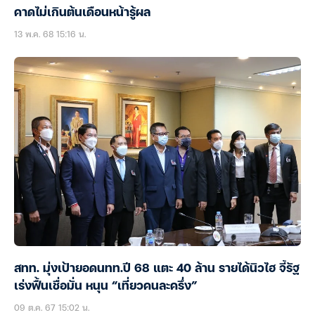
คาดไม่เกินต้นเดือนหน้ารู้ผล
13 พ.ค. 68 15:16 น.
สทท. มุ่งเป้ายอดนทท.ปี 68 แตะ 40 ล้าน รายได้นิวไฮ จี้รัฐ
เร่งฟื้นเชื่อมั่น หนุน “เที่ยวคนละครึ่ง”
09 ต.ค. 67 15:02 น.