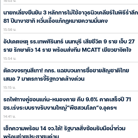
16:03 น.
นายกเลี่ยงยืนยัน 3 หลักการไม่ใช้อาวุธนิวเคลียร์ในพิธีรำลึก
81 ปีนางาซากิ หวั่นเอื้อแก้กฎหมายความมั่นคง
15:56 น.
อัปเดตเหตุ รร.เทพศิรินทร์ นนทบุรี เสียชีวิต 9 ราย เจ็บ 27
ราย รักษาตัว 14 ราย พร้อมส่งทีม MCATT เยียวยาจิตใจ
15:54 น.
ตัดวงจรทุนสีเทา! กกร. แฉขบวนการซื้อขายสัญชาติไทย
เสนอ 7 มาตรการจี้รัฐกวาดล้างด่วน
15:15 น.
รถไฟทางคู่ขอนแก่น-หนองคาย คืบ 9.6% คาดเสร็จปี 71
ขร.เร่งระบบรางรับงานใหญ่”พืชสวนโลก”จ.อุดรฯ
14:41 น.
เช็กความพร้อม 14 จว.ใต้! รัฐบาลสั่งซ้อมรับมือน้ำท่วม
พร้อมช่วยประชาชนด่วน