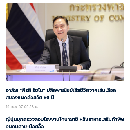
อาลัย! “กีรติ รัชโน” ปลัดพาณิชย์เสียชีวิตจากเส้นเลือด
สมองแตกด้วยวัย 56 ปี
19 เม.ย. 67 09:23 น.
ญี่ปุ่นบุกตรวจสอบโรงงานโคบายาชิ หลังอาหารเสริมทำพิษ
จนคนตาย-ป่วยอื้อ