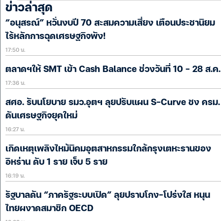
ข่าวล่าสุด
“อนุสรณ์” หวั่นงบปี 70 สะสมความเสี่ยง เตือนประชานิยม
ไร้หลักการฉุดเศรษฐกิจพัง!
17:50 น.
ตลาดฯให้ SMT เข้า Cash Balance ช่วงวันที่ 10 – 28 ส.ค.
17:36 น.
สศอ. รับนโยบาย รมว.อุตฯ ลุยปรับแผน S-Curve ชง ครม.
ดันเศรษฐกิจยุคใหม่
16:27 น.
เกิดเหตุเพลิงไหม้นิคมอุตสาหกรรมใกล้กรุงเตหะรานของ
อิหร่าน ดับ 1 ราย เจ็บ 5 ราย
16:19 น.
รัฐบาลดัน “ภาครัฐระบบเปิด” ลุยปราบโกง-โปร่งใส หนุน
ไทยผงาดสมาชิก OECD