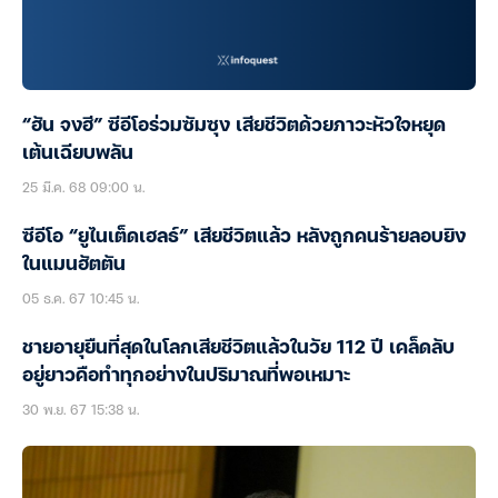
“ฮัน จงฮี” ซีอีโอร่วมซัมซุง เสียชีวิตด้วยภาวะหัวใจหยุด
เต้นเฉียบพลัน
25 มี.ค. 68 09:00 น.
ซีอีโอ “ยูไนเต็ดเฮลธ์” เสียชีวิตแล้ว หลังถูกคนร้ายลอบยิง
ในแมนฮัตตัน
05 ธ.ค. 67 10:45 น.
ชายอายุยืนที่สุดในโลกเสียชีวิตแล้วในวัย 112 ปี เคล็ดลับ
อยู่ยาวคือทำทุกอย่างในปริมาณที่พอเหมาะ
30 พ.ย. 67 15:38 น.