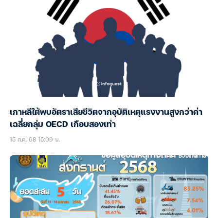
เกาหลีใต้พบอัตราเสียชีวิตจากอุบัติเหตุแรงงานสูงกว่าค่า
เฉลี่ยกลุ่ม OECD เกือบสองเท่า
15 ส.ค. 68 15:09 น.