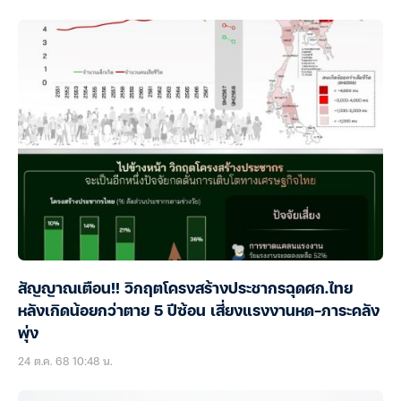
สัญญาณเตือน!! วิกฤตโครงสร้างประชากรฉุดศก.ไทย
หลังเกิดน้อยกว่าตาย 5 ปีซ้อน เสี่ยงแรงงานหด-ภาระคลัง
พุ่ง
24 ต.ค. 68 10:48 น.