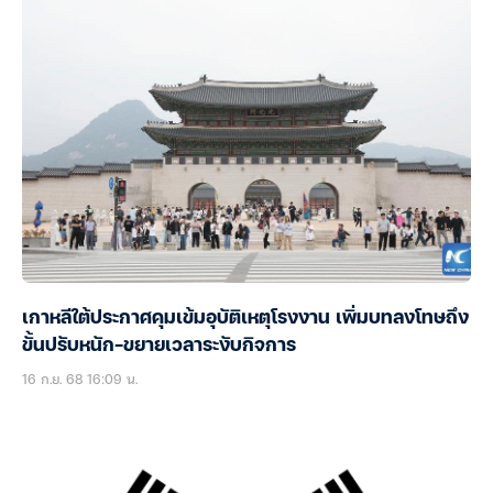
เกาหลีใต้ประกาศคุมเข้มอุบัติเหตุโรงงาน เพิ่มบทลงโทษถึง
ขั้นปรับหนัก-ขยายเวลาระงับกิจการ
16 ก.ย. 68 16:09 น.