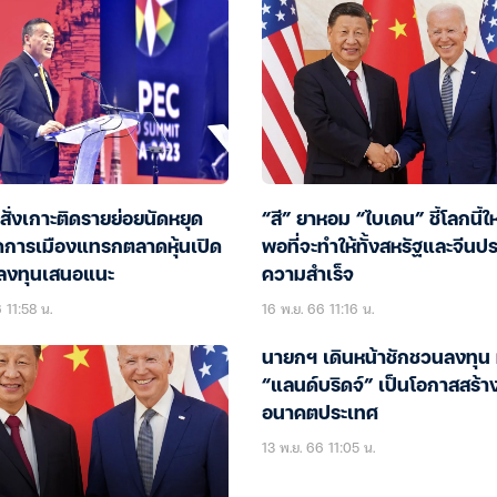
ั่งเกาะติดรายย่อยนัดหยุด
“สี” ยาหอม “ไบเดน” ชี้โลกนี้ใ
ดการเมืองแทรกตลาดหุ้นเปิด
พอที่จะทำให้ทั้งสหรัฐและจีนป
ลงทุนเสนอแนะ
ความสำเร็จ
 11:58 น.
16 พ.ย. 66 11:16 น.
นายกฯ เดินหน้าชักชวนลงทุน 
“แลนด์บริดจ์” เป็นโอกาสสร้า
อนาคตประเทศ
13 พ.ย. 66 11:05 น.