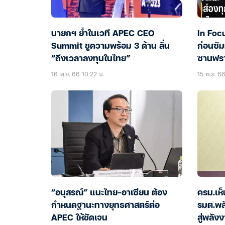
นายกฯ ย้ำในเวที APEC CEO
In Foc
Summit ชูความพร้อม 3 ด้าน ลั่น
ก่อนซัมม
“ถึงเวลาลงทุนในไทย”
ซานฟรา
16 พ.ย. 66 10:22 น.
15 พ.ย. 66
“อนุสรณ์” แนะไทย-อาเซียน ต้อง
ครม.เห
กำหนดฐานะทางยุทธศาสตร์ต่อ
รมต.พล
APEC ให้ชัดเจน
สู่พลัง