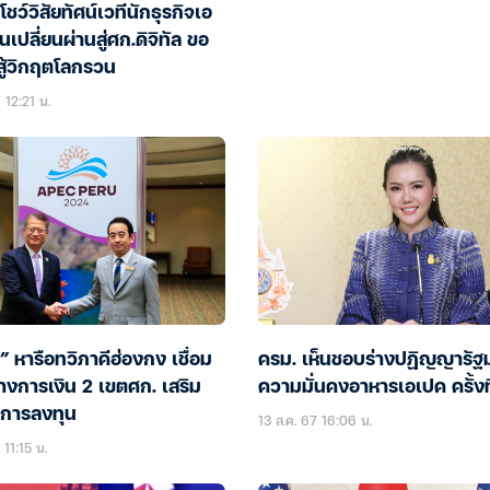
ชว์วิสัยทัศน์เวทีนักธุรกิจเอ
นเปลี่ยนผ่านสู่ศก.ดิจิทัล ขอ
สู้วิกฤตโลกรวน
 12:21 น.
มิ” หารือทวิภาคีฮ่องกง เชื่อม
ครม. เห็นชอบร่างปฏิญญารัฐ
างการเงิน 2 เขตศก. เสริม
ความมั่นคงอาหารเอเปค ครั้งที
-การลงทุน
13 ส.ค. 67 16:06 น.
 11:15 น.