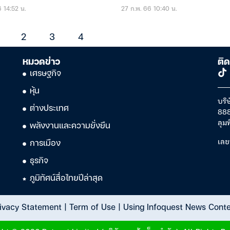
6 14:52 น.
27 ก.พ. 66 10:40 น.
2
3
4
หมวดข่าว
ติด
เศรษฐกิจ
หุ้น
บริษ
ต่างประเทศ
888
ลุม
พลังงานและความยั่งยืน
เลข
การเมือง
ธุรกิจ
ภูมิทัศน์สื่อไทยปีล่าสุด
ivacy Statement
|
Term of Use
|
Using Infoquest News Cont