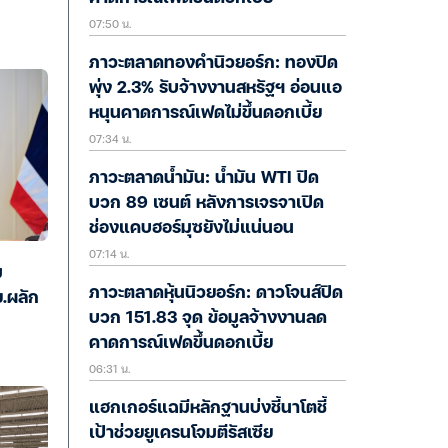
07:50 น.
ภาวะตลาดทองคำนิวยอร์ก: ทองปิด
พุ่ง 2.3% รับจ้างงานสหรัฐฯ อ่อนแอ
หนุนคาดการณ์เฟดไม่ขึ้นดอกเบี้ย
07:34 น.
ภาวะตลาดน้ำมัน: น้ำมัน WTI ปิด
บวก 89 เซนต์ หลังการเจรจาเปิด
ช่องแคบฮอร์มุซยังไม่แน่นอน
07:14 น.
ม
ภาวะตลาดหุ้นนิวยอร์ก: ดาวโจนส์ปิด
.ผลัก
บวก 151.83 จุด ข้อมูลจ้างงานลด
คาดการณ์เฟดขึ้นดอกเบี้ย
06:31 น.
แฮกเกอร์แฉมีหลักฐานบ่งชี้นาโตชี้
เป้าช่วยยูเครนโจมตีรัสเซีย