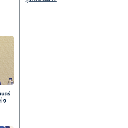
มนตรี
่ 9