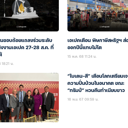
ห็นชอบถ้อยแถลงร่วมระดับ
เอเปคเตือน พิษภาษีสหรัฐฯ ส่อ
งงานเอเปค 27-28 ส.ค. ที่
ออกปีนี้แทบไม่โต
้
15 พ.ค. 68 11:24 น.
 18:21 น.
“ไบเดน-สี” เตือนโลกเตรียมเ
ความปั่นป่วนในอนาคต ขณะ
“ทรัมป์” หวนคืนทำเนียบขาว
16 พ.ย. 67 09:59 น.