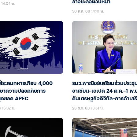
อาจชะลอตัวปีหน้า
 14:04 น.
30 ต.ค. 68 14:41 น.
ใต้ระดมทหารเกือบ 4,000
รมว.พาณิชย์เตรียมร่วมประชุ
กษาความปลอดภัยการ
อาเซียน–เอเปค 24 ต.ค.-1 พ.ย
สุดยอด APEC
ดันเศรษฐกิจดิจิทัล-การค้าเสรี
 15:32 น.
23 ต.ค. 68 13:51 น.