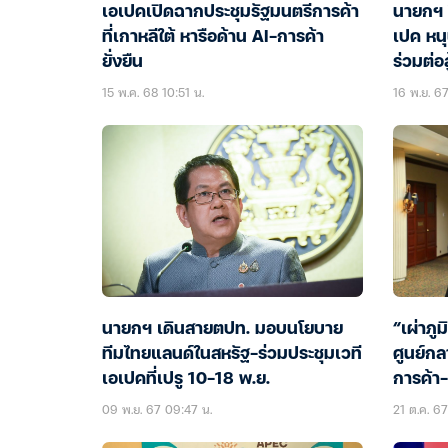
เอเปคเปิดฉากประชุมรัฐมนตรีการค้า
นายกฯ โ
ที่เกาหลีใต้ หารือด้าน AI-การค้า
เปค หนุ
ยั่งยืน
ร่วมต่อ
15 พ.ค. 68 10:51 น.
16 พ.ย. 67
นายกฯ เดินสายตปท. มอบนโยบาย
“เผ่าภู
ทีมไทยแลนด์ในสหรัฐ-ร่วมประชุมเวที
ศูนย์กล
เอเปคที่เปรู 10-18 พ.ย.
การค้า
09 พ.ย. 67 09:47 น.
21 ต.ค. 67