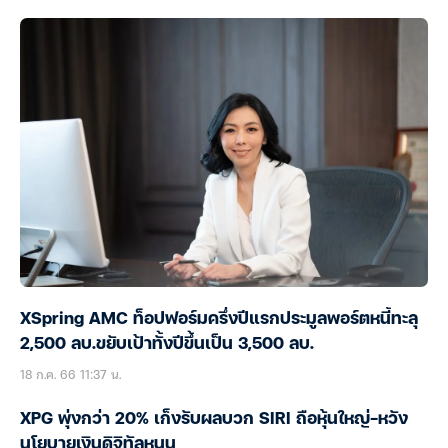
XSpring AMC ท็อปฟอร์มครึ่งปีแรกประมูลพอร์ตหนี้ทะลุ
2,500 ลบ.ขยับเป้าทั้งปีขึ้นเป็น 3,500 ลบ.
18 ก.ค. 66 11:37 น.
XPG พุ่งกว่า 20% เก็งรับผลบวก SIRI ถือหุ้นใหญ่-หวัง
นโยบายเงินดิจิทัลหนุน