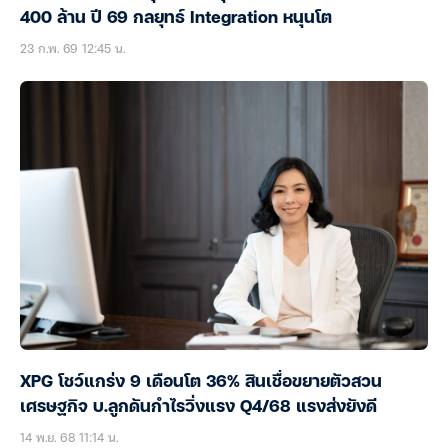
400 ล้าน ปี 69 กลยุทธ์ Integration หนุนโต
23 ก.พ. 69 12:45 น.
XPG โชว์แกร่ง 9 เดือนโต 36% สินเชื่อขยายตัวสวน
เศรษฐกิจ บ.ลูกดันกำไรวิ่งแรง Q4/68 แรงส่งยังดี
14 พ.ย. 68 11:14 น.