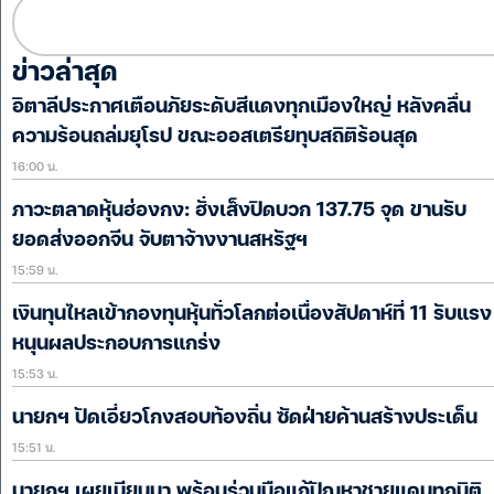
ข่าวล่าสุด
อิตาลีประกาศเตือนภัยระดับสีแดงทุกเมืองใหญ่ หลังคลื่น
ความร้อนถล่มยุโรป ขณะออสเตรียทุบสถิติร้อนสุด
16:00 น.
ภาวะตลาดหุ้นฮ่องกง: ฮั่งเส็งปิดบวก 137.75 จุด ขานรับ
ยอดส่งออกจีน จับตาจ้างงานสหรัฐฯ
15:59 น.
เงินทุนไหลเข้ากองทุนหุ้นทั่วโลกต่อเนื่องสัปดาห์ที่ 11 รับแรง
หนุนผลประกอบการแกร่ง
15:53 น.
นายกฯ ปัดเอี่ยวโกงสอบท้องถิ่น ซัดฝ่ายค้านสร้างประเด็น
15:51 น.
นายกฯ เผยเมียนมา พร้อมร่วมมือแก้ปัญหาชายแดนทุกมิติ