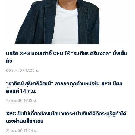
บอร์ด XPG มอบเก้าอี้ CEO ให้ “ระเฑียร ศรีมงคล” นั่งเต็ม
ตัว
09 ก.พ. 67 17:09 น.
“อาทิตย์ สุริยาภิวัฒน์” ลาออกทุกตำแหน่งใน XPG มีผล
ตั้งแต่ 14 ก.ย.
15 ก.ย. 66 16:18 น.
XPG ยันไม่เกี่ยวข้องนโยบายกระเป๋าเงินดิจิทัลระบุรัฐทำได้
เองผ่านบล็อกเชน
21 ส.ค. 66 17:04 น.