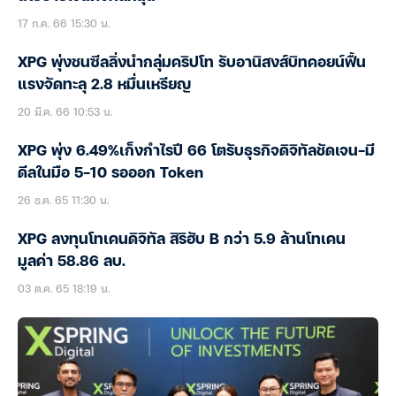
17 ก.ค. 66 15:30 น.
XPG พุ่งชนซีลลิ่งนำกลุ่มคริปโท รับอานิสงส์บิทคอยน์ฟื้น
แรงจัดทะลุ 2.8 หมื่นเหรียญ
20 มี.ค. 66 10:53 น.
XPG พุ่ง 6.49%เก็งกำไรปี 66 โตรับธุรกิจดิจิทัลชัดเจน-มี
ดีลในมือ 5-10 รอออก Token
26 ธ.ค. 65 11:30 น.
XPG ลงทุนโทเคนดิจิทัล สิริฮับ B กว่า 5.9 ล้านโทเคน
มูลค่า 58.86 ลบ.
03 ต.ค. 65 18:19 น.