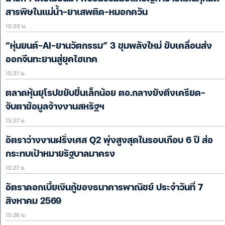
สารพิษในแม่น้ำ-ยาเสพติด-หมอกควัน
15:33 น.
“หุ่นยนต์-AI-ยานวัตกรรม” 3 ขุมพลังใหม่ ขับเคลื่อนส่ง
ออกจีนทะยานสู่ยุคไฮเทค
15:31 น.
ตลาดหุ้นยุโรปขยับขึ้นเล็กน้อย ตอ.กลางยังตึงเครียด-
จับตาข้อมูลจ้างงานสหรัฐฯ
15:27 น.
อัตราว่างงานฝรั่งเศส Q2 พุ่งสูงสุดในรอบเกือบ 6 ปี ส่อ
กระทบเป้าหมายรัฐบาลมาครง
15:27 น.
อัตราดอกเบี้ยเงินกู้ของธนาคารพาณิชย์ ประจำวันที่ 7
สิงหาคม 2569
15:26 น.