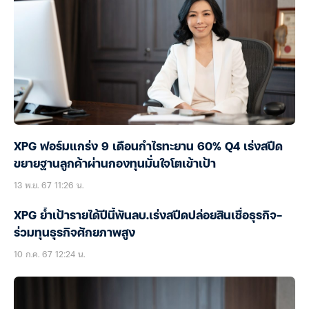
XPG ฟอร์มแกร่ง 9 เดือนกำไรทะยาน 60% Q4 เร่งสปีด
ขยายฐานลูกค้าผ่านกองทุนมั่นใจโตเข้าเป้า
13 พ.ย. 67 11:26 น.
XPG ย้ำเป้ารายได้ปีนี้พันลบ.เร่งสปีดปล่อยสินเชื่อธุรกิจ-
ร่วมทุนธุรกิจศักยภาพสูง
10 ก.ค. 67 12:24 น.