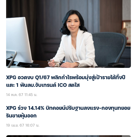
XPG อวดงบ Q1/67 พลิกกำไรพร้อมมุ่งสู่เป้ารายได้ทั้งปี
แตะ 1 พันลบ.จับเทรนด์ ICO สดใส
14 พ.ค. 67 11:45 น.
XPG ร่วง 14.14% บิทคอยน์ปรับฐานลงแรง-กองทุนทยอย
รินขายหุ้นออก
19 เม.ย. 67 16:07 น.