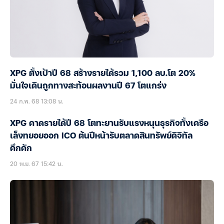
XPG ตั้งเป้าปี 68 สร้างรายได้รวม 1,100 ลบ.โต 20%
มั่นใจเดินถูกทางสะท้อนผลงานปี 67 โตแกร่ง
24 ก.พ. 68 13:08 น.
XPG คาดรายได้ปี 68 โตทะยานรับแรงหนุนธุรกิจทั้งเครือ
เล็งทยอยออก ICO ต้นปีหน้ารับตลาดสินทรัพย์ดิจิทัล
คึกคัก
20 พ.ย. 67 15:42 น.