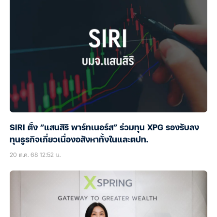
SIRI ตั้ง “แสนสิริ พาร์ทเนอร์ส” ร่วมทุน XPG รองรับลง
ทุนธูรกิจเกี่ยวเนื่องอสังหาทั้งในและตปท.
20 ต.ค. 68 12:52 น.