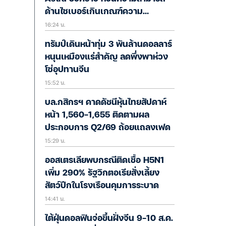
ด้านไซเบอร์เกินเกณฑ์ความ
16:24 น.
ปลอดภัย
ทรัมป์เดินหน้าทุ่ม 3 พันล้านดอลลาร์
หนุนเหมืองแร่สำคัญ ลดพึ่งพาห่วง
โซ่อุปทานจีน
15:52 น.
บล.กสิกรฯ คาดดัชนีหุ้นไทยสัปดาห์
หน้า 1,560-1,655 ติดตามผล
ประกอบการ Q2/69 ถ้อยแถลงเฟด
15:29 น.
ออสเตรเลียพบกรณีติดเชื้อ H5N1
เพิ่ม 290% รัฐวิกตอเรียสั่งเลี้ยง
สัตว์ปีกในโรงเรือนคุมการระบาด
14:41 น.
ไต้ฝุ่นดอลฟินจ่อขึ้นฝั่งจีน 9-10 ส.ค.