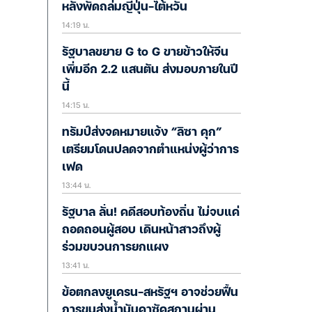
หลังพัดถล่มญี่ปุ่น-ไต้หวัน
14:19 น.
รัฐบาลขยาย G to G ขายข้าวให้จีน
เพิ่มอีก 2.2 แสนตัน ส่งมอบภายในปี
นี้
14:15 น.
ทรัมป์ส่งจดหมายแจ้ง “ลิซา คุก”
เตรียมโดนปลดจากตำแหน่งผู้ว่าการ
เฟด
13:44 น.
รัฐบาล ลั่น! คดีสอบท้องถิ่น ไม่จบแค่
ถอดถอนผู้สอบ เดินหน้าสาวถึงผู้
ร่วมขบวนการยกแผง
13:41 น.
ข้อตกลงยูเครน-สหรัฐฯ อาจช่วยฟื้น
การขนส่งน้ำมันคาซัคสถานผ่าน