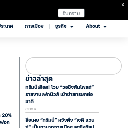
X
รับทราบ
ประเทศ
การเมือง
ธุรกิจ
About
ข่าวล่าสุด
ทรัมป์เดือด! โวย “วอชิงตันโพสต์”
รายงานเฟกนิวส์ เข้าข่ายทรยศต่อ
ชาติ
01:13 น.
ต 20%
สื่อเผย “ทรัมป์” หวังตั้ง “เจดี แวน
ย์ฟอก
ซ์” เป็นทายาทการเมือง ลงชิงชัยป