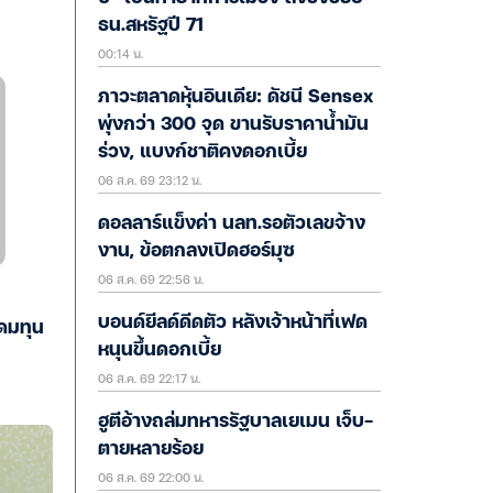
ธน.สหรัฐปี 71
00:14 น.
ภาวะตลาดหุ้นอินเดีย: ดัชนี Sensex
พุ่งกว่า 300 จุด ขานรับราคาน้ำมัน
ร่วง, แบงก์ชาติคงดอกเบี้ย
06 ส.ค. 69 23:12 น.
ดอลลาร์แข็งค่า นลท.รอตัวเลขจ้าง
งาน, ข้อตกลงเปิดฮอร์มุซ
06 ส.ค. 69 22:56 น.
บอนด์ยีลด์ดีดตัว หลังเจ้าหน้าที่เฟด
ดมทุน
หนุนขึ้นดอกเบี้ย
06 ส.ค. 69 22:17 น.
ฮูตีอ้างถล่มทหารรัฐบาลเยเมน เจ็บ-
ตายหลายร้อย
06 ส.ค. 69 22:00 น.