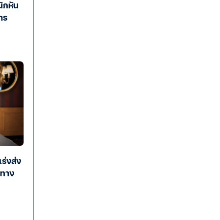
นิกหัน
าร
ร่งส่ง
งทาง