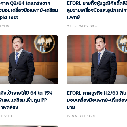
คาด Q2/64 โตแกร่งจาก
EFORL ขายทิ้งหุ้นวุฒิศักดิ์คลี
งมอบเครื่องมือแพทย์-เตรียม
ลุยขายเครื่องมือและอุปกรณ์ก
pid Test
แพทย์
 11:19 น.
07 มิ.ย. 64 09:08 น.
ั้งเป้ารายได้ปี 64 โต 15%
EFORL คาดธุรกิจ H2/63 ฟื้นเ
ันลบ.เตรียมเพิ่มทุน PP
มอบเครื่องมือแพทย์-เพิ่มช่อ
ภาพคล่อง
ขาย
 11:28 น.
19 ต.ค. 63 11:05 น.