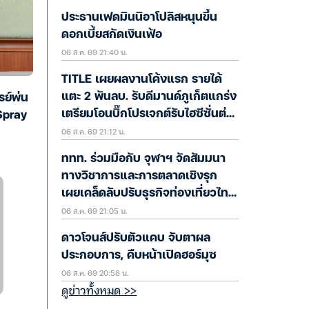
ประธานเฟดมินนิอาโปลิสหนุนขึ้น
ดอกเบี้ยสกัดเงินเฟ้อ
06 ส.ค. 69 21:40 น.
TITLE เผยผลงานโค้งแรก รายได้
แตะ 2 พันลบ. รับดีมานด์ภูเก็ตแกร่ง
ย์พ่น
เตรียมโอนบิ๊กโปรเจกต์รับไฮซีซั่นต่อ
 Spray
06 ส.ค. 69 21:12 น.
H2/69
ททท. ร่วมมือกับ จุฬาฯ จัดสัมมนา
ทางวิชาการและการตลาดเชิงรุก
เผยเคล็ดลับปรับธุรกิจท่องเที่ยวไทย
06 ส.ค. 69 21:05 น.
“ขายได้ ขายดี ขายนาน”
ดาวโจนส์ปรับตัวแคบ จับตาผล
ประกอบการ, คืบหน้าเปิดฮอร์มุซ
06 ส.ค. 69 20:58 น.
ดูข่าวทั้งหมด >>