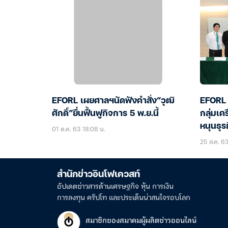
EFORL เผยศาลฯนัดฟังคำสั่ง”วุฒิ
EFORL ข
ศักดิ์”ยื่นฟื้นฟูกิจการ 5 พ.ย.นี้
กลุ่มเค
หนุนธุร
01 ต.ค. 63 18:08 น.
25 ส.ค. 63
สำนักข่าวอินโฟเควสท์
อัปเดตข่าวสารด้านเศรษฐกิจ หุ้น การเงิน
การลงทุน คริปโท และประเด็นน่าสนใจรอบโลก
สมาชิกของสมาคมผู้ผลิตข่าวออนไลน์