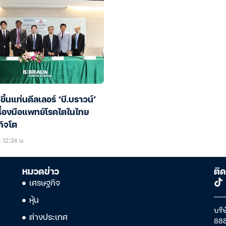
ึ้นแท่นดีลเลอร์ ‘บี.บราวน์’
รื่องมือแพทย์โรคไตในไทย
กิจโต
 12:34 น.
หมวดข่าว
ติด
เศรษฐกิจ
หุ้น
บริษ
ต่างประเทศ
888