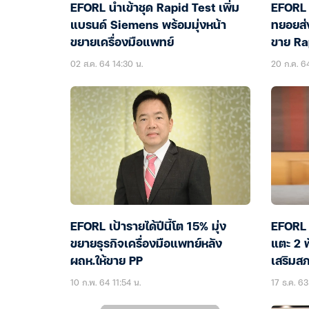
EFORL นำเข้าชุด Rapid Test เพิ่ม
EFORL 
แบรนด์ Siemens พร้อมมุ่งหน้า
ทยอยส่
ขยายเครื่องมือแพทย์
ขาย Ra
02 ส.ค. 64 14:30 น.
20 ก.ค. 64
EFORL เป้ารายได้ปีนี้โต 15% มุ่ง
EFORL ต
ขยายธุรกิจเครื่องมือแพทย์หลัง
แตะ 2 พ
ผถห.ให้ขาย PP
เสริมส
10 ก.พ. 64 11:54 น.
17 ธ.ค. 63