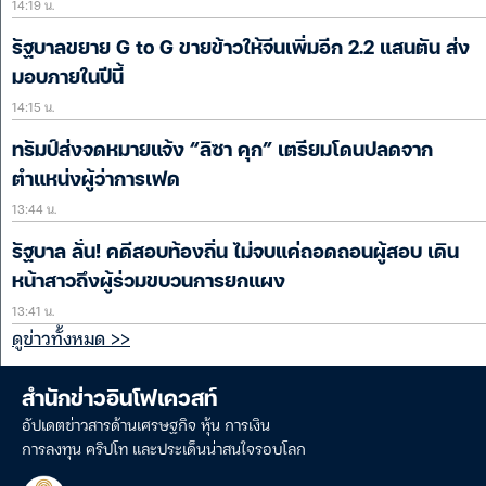
14:19 น.
รัฐบาลขยาย G to G ขายข้าวให้จีนเพิ่มอีก 2.2 แสนตัน ส่ง
มอบภายในปีนี้
14:15 น.
ทรัมป์ส่งจดหมายแจ้ง “ลิซา คุก” เตรียมโดนปลดจาก
ตำแหน่งผู้ว่าการเฟด
13:44 น.
รัฐบาล ลั่น! คดีสอบท้องถิ่น ไม่จบแค่ถอดถอนผู้สอบ เดิน
หน้าสาวถึงผู้ร่วมขบวนการยกแผง
13:41 น.
ดูข่าวทั้งหมด >>
สำนักข่าวอินโฟเควสท์
อัปเดตข่าวสารด้านเศรษฐกิจ หุ้น การเงิน
การลงทุน คริปโท และประเด็นน่าสนใจรอบโลก