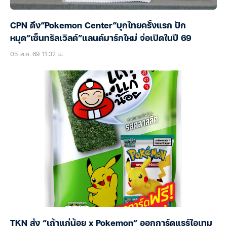
CPN ดึง”Pokemon Center”บุกไทยครั้งแรก ปัก
หมุด”เซ็นทรัลเวิลด์”แลนด์มาร์กใหม่ จ่อเปิดในปี 69
05 พ.ค. 69 11:32 น.
TKN ส่ง “เถ้าแก่น้อย x Pokemon” ออกการ์ดแรร์ไอเทม