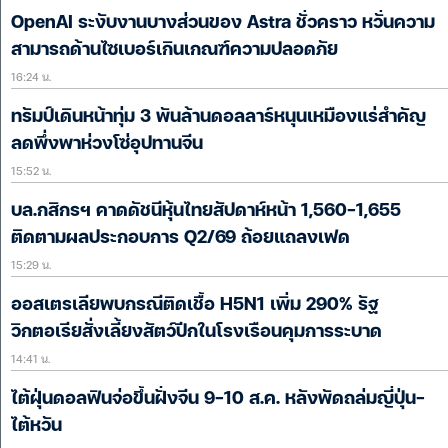
OpenAI ระงับงานบางส่วนของ Astra ชั่วคราว หวั่นความ
สามารถด้านไซเบอร์เกินเกณฑ์ความปลอดภัย
16:24 น.
ทรัมป์เดินหน้าทุ่ม 3 พันล้านดอลลาร์หนุนเหมืองแร่สำคัญ
ลดพึ่งพาห่วงโซ่อุปทานจีน
15:52 น.
บล.กสิกรฯ คาดดัชนีหุ้นไทยสัปดาห์หน้า 1,560-1,655
ติดตามผลประกอบการ Q2/69 ถ้อยแถลงเฟด
15:29 น.
ออสเตรเลียพบกรณีติดเชื้อ H5N1 เพิ่ม 290% รัฐ
วิกตอเรียสั่งเลี้ยงสัตว์ปีกในโรงเรือนคุมการระบาด
14:41 น.
ไต้ฝุ่นดอลฟินจ่อขึ้นฝั่งจีน 9-10 ส.ค. หลังพัดถล่มญี่ปุ่น-
ไต้หวัน