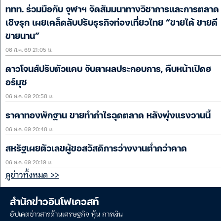
ททท. ร่วมมือกับ จุฬาฯ จัดสัมมนาทางวิชาการและการตลาด
เชิงรุก เผยเคล็ดลับปรับธุรกิจท่องเที่ยวไทย “ขายได้ ขายดี
ขายนาน”
06 ส.ค. 69 21:05 น.
ดาวโจนส์ปรับตัวแคบ จับตาผลประกอบการ, คืบหน้าเปิดฮ
อร์มุซ
06 ส.ค. 69 20:58 น.
ราคาทองพักฐาน ขายทำกำไรฉุดตลาด หลังพุ่งแรงวานนี้
06 ส.ค. 69 20:48 น.
สหรัฐเผยตัวเลขผู้ขอสวัสดิการว่างงานต่ำกว่าคาด
06 ส.ค. 69 20:19 น.
ดูข่าวทั้งหมด >>
สำนักข่าวอินโฟเควสท์
อัปเดตข่าวสารด้านเศรษฐกิจ หุ้น การเงิน