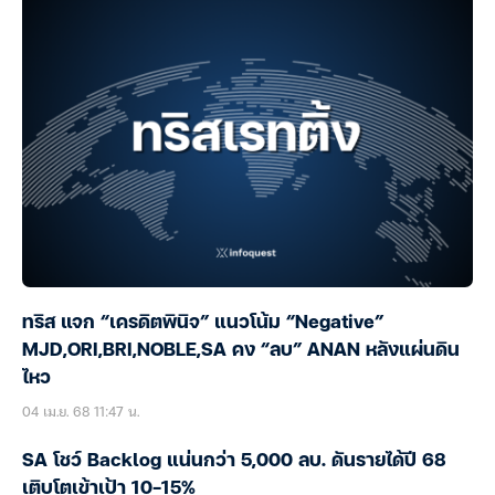
ทริส แจก “เครดิตพินิจ” แนวโน้ม “Negative”
MJD,ORI,BRI,NOBLE,SA คง “ลบ” ANAN หลังแผ่นดิน
ไหว
04 เม.ย. 68 11:47 น.
SA โชว์ Backlog แน่นกว่า 5,000 ลบ. ดันรายได้ปี 68
เติบโตเข้าเป้า 10-15%