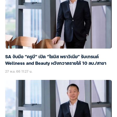
SA จับมือ “ครูบี” เปิด “ไซมิส พราวิเนีย” รับเทรนด์
Wellness and Beauty หวังกวาดรายได้ 10 ลบ./สาขา
27 พ.ย. 66 11:27 น.