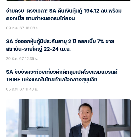
จ่ายครบ-ตรงเวลา! SA คืนเงินหุ้นกู้ 194.12 ลบ.พร้อม
ดอกเบี้ย ตามกำหนดครบไถ่ถอน
09 ก.ค. 67 16:08 น.
SA จ่อออกหุ้นกู้มีประกันอายุ 2 ปี ดอกเบี้ย 7% ขาย
สถาบัน-รายใหญ่ 22-24 เม.ย.
20 มี.ค. 67 12:35 น.
SA จับจังหวะท่องเที่ยวคึกคักลุยเปิดโรงแรมแบรนด์
TRIBE แห่งแรกในไทยทำเลใจกลางสุขุมวิท
05 ก.พ. 67 11:48 น.