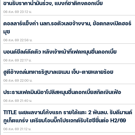
ขานรับราคาน้ำมันร่วง, แบงก์ชาติคงดอกเบี้ย
06 ส.ค. 69 23:12 น.
ดอลลาร์แข็งค่า นลท.รอตัวเลขจ้างงาน, ข้อตกลงเปิดฮอร์
มุซ
06 ส.ค. 69 22:56 น.
บอนด์ยีลด์ดีดตัว หลังเจ้าหน้าที่เฟดหนุนขึ้นดอกเบี้ย
06 ส.ค. 69 22:17 น.
ฮูตีอ้างถล่มทหารรัฐบาลเยเมน เจ็บ-ตายหลายร้อย
06 ส.ค. 69 22:00 น.
ประธานเฟดมินนิอาโปลิสหนุนขึ้นดอกเบี้ยสกัดเงินเฟ้อ
06 ส.ค. 69 21:40 น.
TITLE เผยผลงานโค้งแรก รายได้แตะ 2 พันลบ. รับดีมานด์
ภูเก็ตแกร่ง เตรียมโอนบิ๊กโปรเจกต์รับไฮซีซั่นต่อ H2/69
06 ส.ค. 69 21:12 น.