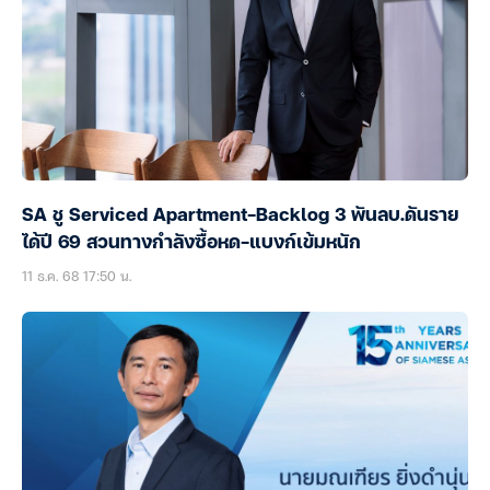
SA ชู Serviced Apartment-Backlog 3 พันลบ.ดันราย
ได้ปี 69 สวนทางกำลังซื้อหด-แบงก์เข้มหนัก
11 ธ.ค. 68 17:50 น.