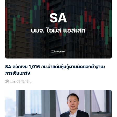
SA ควักเงิน 1,016 ลบ.จ่ายคืนหุ้นกู้ตามนัดตอกย้ำฐานะ
การเงินแกร่ง
26 ม.ค. 69 12:18 น.