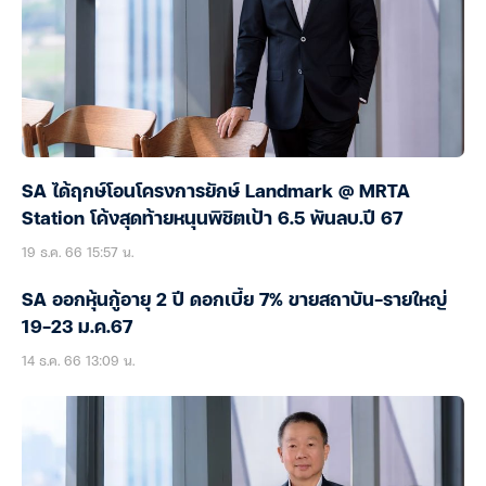
SA ได้ฤกษ์โอนโครงการยักษ์ Landmark @ MRTA
Station โค้งสุดท้ายหนุนพิชิตเป้า 6.5 พันลบ.ปี 67
19 ธ.ค. 66 15:57 น.
SA ออกหุ้นกู้อายุ 2 ปี ดอกเบี้ย 7% ขายสถาบัน-รายใหญ่
19-23 ม.ค.67
14 ธ.ค. 66 13:09 น.