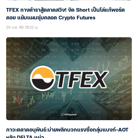
TFEX กางตำราสู้ตลาดสวิง! งัด Short เป็นโล่แก้พอร์ต
ดอย แย้มแผนซุ่มคลอด Crypto Futures
25 ก.ค. 69 18:22 น.
ภาวะตลาดอนุพันธ์:บ่ายพลิกบวกแรงซื้อกลุ่มแบงก์-AOT
หลัง DELTA แผ่ว