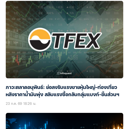
ภาวะตลาดอนุพันธ์: ย่อลงรับแรงขายหุ้นใหญ่-ท่องเที่ยว
หลังราคาน้ำมันพุ่ง สลับแรงซื้อกลับกลุ่มแบงก์-ชิ้นส่วนฯ
23 ก.ค. 69 18:26 น.