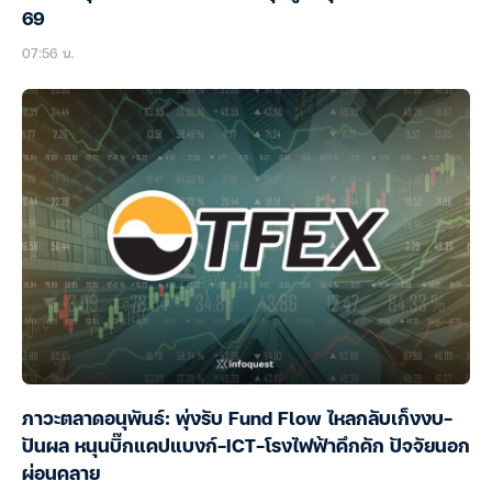
69
07:56 น.
ภาวะตลาดอนุพันธ์: พุ่งรับ Fund Flow ไหลกลับเก็งงบ-
ปันผล หนุนบิ๊กแคปแบงก์-ICT-โรงไฟฟ้าคึกคัก ปัจจัยนอก
ผ่อนคลาย