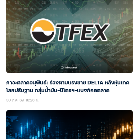
ภาวะตลาดอนุพันธ์: ร่วงตามแรงขาย DELTA หลังหุ้นเทค
โลกปรับฐาน กลุ่มน้ำมัน-ปิโตรฯ-แบงก์กดตลาด
30 ก.ค. 69 18:26 น.