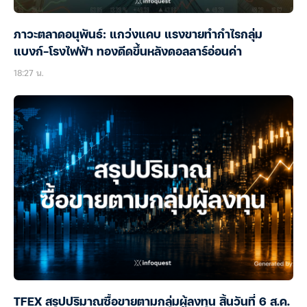
ภาวะตลาดอนุพันธ์: แกว่งแคบ แรงขายทำกำไรกลุ่ม
แบงก์-โรงไฟฟ้า ทองดีดขึ้นหลังดอลลาร์อ่อนค่า
18:27 น.
TFEX สรุปปริมาณซื้อขายตามกลุ่มผู้ลงทุน สิ้นวันที่ 6 ส.ค.