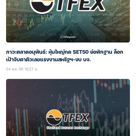
ภาวะตลาดอนุพันธ์: หุ้นใหญ่กด SET50 ย่อพักฐาน ล็อก
เป้าจับตาตัวเลขแรงงานสหรัฐฯ-งบ บจ.
04 ส.ค. 69 18:27 น.