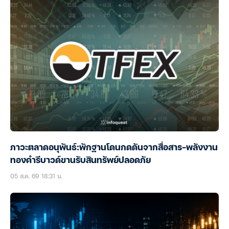
ภาวะตลาดอนุพันธ์:พักฐานโดนกดดันจากสื่อสาร-พลังงาน
ทองคำรีบาวด์ขานรับสินทรัพย์ปลอดภัย
05 ส.ค. 69 18:31 น.