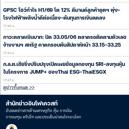
GPSC โชว์กำไร H1/69 โต 12% ดีมานด์ลูกค้าอุตฯ พุ่ง-
โรงไฟฟ้าพลังน้ำดีต่อเนื่อง-ต้นทุนการเงินลดลง
17:46 น.
ภาวะตลาดเงินบาท: ปิด 33.05/06 ตลาดรอติดตามตัวเลข
จ้างงานฯ สหรัฐ คาดกรอบต้นสัปดาห์หน้า 33.15-33.25
17:42 น.
ก.ล.ต.เฮียริ่งปรับปรุงเปิดเผยข้อมูลกองทุน SRI-ลงทุนหุ้น
ในโครงการ JUMP+ ของThai ESG-ThaiESGX
17:42 น.
ดูข่าวทั้งหมด >>
สำนักข่าวอินโฟเควสท์
อัปเดตข่าวสารด้านเศรษฐกิจ หุ้น การเงิน
การลงทุน คริปโท และประเด็นน่าสนใจรอบโลก