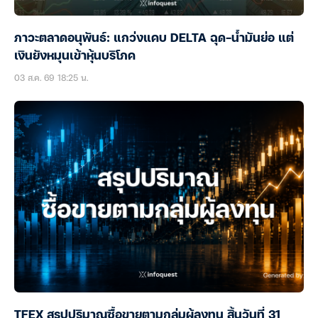
ภาวะตลาดอนุพันธ์: แกว่งแคบ DELTA ฉุด-น้ำมันย่อ แต่
เงินยังหมุนเข้าหุ้นบริโภค
03 ส.ค. 69 18:25 น.
TFEX สรุปปริมาณซื้อขายตามกลุ่มผู้ลงทุน สิ้นวันที่ 31