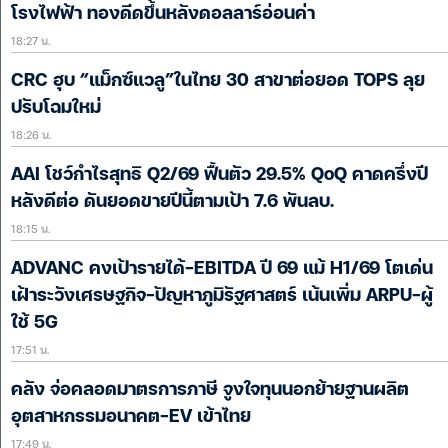
โรงไฟฟ้า ทองดีดขึ้นหลังดอลลาร์อ่อนค่า
18:27 น.
CRC ฮุบ “แม็กซ์แวลู”ในไทย 30 สาขาต่อยอด TOPS ลุย
ปรับโฉมใหม่
18:26 น.
AAI โชว์กำไรสุทธิ Q2/69 ฟื้นตัว 29.5% QoQ คาดครึ่งปี
หลังดีต่อ ดันยอดขายปีนี้ตามเป้า 7.6 พันลบ.
18:15 น.
ADVANC คงเป้ารายได้-EBITDA ปี 69 แม้ H1/69 โตเด่น
เฝ้าระวังเศรษฐกิจ-ปัญหาภูมิรัฐศาสตร์ เน้นเพิ่ม ARPU-ผู้
ใช้ 5G
17:51 น.
คลัง จ่อคลอดมาตรการภาษี จูงใจทุนนอกย้ายฐานผลิต
อุตสาหกรรมอนาคต-EV เข้าไทย
17:49 น.