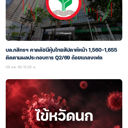
บล.กสิกรฯ คาดดัชนีหุ้นไทยสัปดาห์หน้า 1,560-1,655
ติดตามผลประกอบการ Q2/69 ถ้อยแถลงเฟด
08 ส.ค. 69 15:29 น.