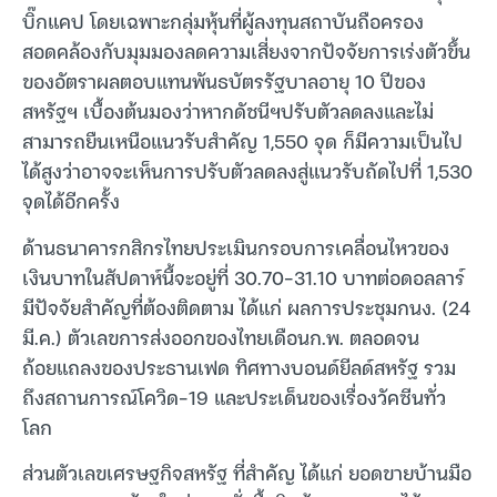
บิ๊กแคป โดยเฉพาะกลุ่มหุ้นที่ผู้ลงทุนสถาบันถือครอง
สอดคล้องกับมุมมองลดความเสี่ยงจากปัจจัยการเร่งตัวขึ้น
ของอัตราผลตอบแทนพันธบัตรรัฐบาลอายุ 10 ปีของ
สหรัฐฯ เบื้องต้นมองว่าหากดัชนีฯปรับตัวลดลงและไม่
สามารถยืนเหนือแนวรับสำคัญ 1,550 จุด ก็มีความเป็นไป
ได้สูงว่าอาจจะเห็นการปรับตัวลดลงสู่แนวรับถัดไปที่ 1,530
จุดได้อีกครั้ง
ด้านธนาคารกสิกรไทยประเมินกรอบการเคลื่อนไหวของ
เงินบาทในสัปดาห์นี้จะอยู่ที่ 30.70-31.10 บาทต่อดอลลาร์
มีปัจจัยสำคัญที่ต้องติดตาม ได้แก่ ผลการประชุมกนง. (24
มี.ค.) ตัวเลขการส่งออกของไทยเดือนก.พ. ตลอดจน
ถ้อยแถลงของประธานเฟด ทิศทางบอนด์ยีลด์สหรัฐ รวม
ถึงสถานการณ์โควิด-19 และประเด็นของเรื่องวัคซีนทั่ว
โลก
ส่วนตัวเลขเศรษฐกิจสหรัฐ ที่สำคัญ ได้แก่ ยอดขายบ้านมือ