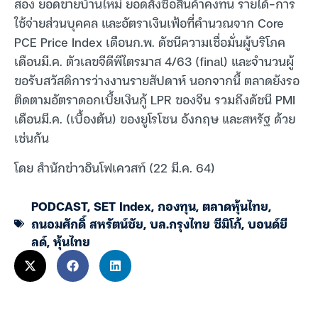
สอง ยอดขายบ้านใหม่ ยอดสั่งซื้อสินค้าคงทน รายได้-การ
ใช้จ่ายส่วนบุคคล และอัตราเงินเฟ้อที่คำนวณจาก Core
PCE Price Index เดือนก.พ. ดัชนีความเชื่อมั่นผู้บริโภค
เดือนมี.ค. ตัวเลขจีดีพีไตรมาส 4/63 (final) และจำนวนผู้
ขอรับสวัสดิการว่างงานรายสัปดาห์ นอกจากนี้ ตลาดยังรอ
ติดตามอัตราดอกเบี้ยเงินกู้ LPR ของจีน รวมถึงดัชนี PMI
เดือนมี.ค. (เบื้องต้น) ของยูโรโซน อังกฤษ และสหรัฐ ด้วย
เช่นกัน
โดย สำนักข่าวอินโฟเควสท์ (22 มี.ค. 64)
PODCAST
,
SET Index
,
กองทุน
,
ตลาดหุ้นไทย
,
ถนอมศักดิ์ สหรัตน์ชัย
,
บล.กรุงไทย ซีมิโก้
,
บอนด์ยี
ลด์
,
หุ้นไทย