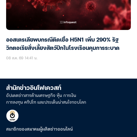
ออสเตรเลียพบกรณีติดเชื้อ H5N1 เพิ่ม 290% รัฐ
วิกตอเรียสั่งเลี้ยงสัตว์ปีกในโรงเรือนคุมการระบาด
08 ส.ค. 69 14:41 น.
สำนักข่าวอินโฟเควสท์
อัปเดตข่าวสารด้านเศรษฐกิจ หุ้น การเงิน
การลงทุน คริปโท และประเด็นน่าสนใจรอบโลก
สมาชิกของสมาคมผู้ผลิตข่าวออนไลน์