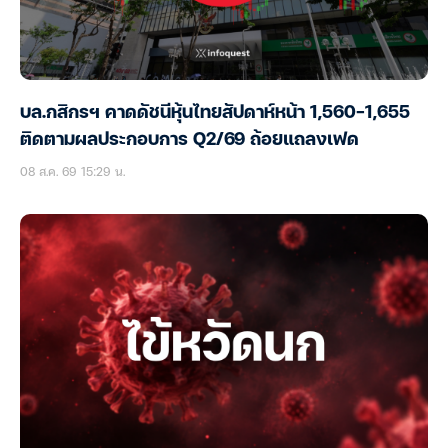
บล.กสิกรฯ คาดดัชนีหุ้นไทยสัปดาห์หน้า 1,560-1,655
ติดตามผลประกอบการ Q2/69 ถ้อยแถลงเฟด
08 ส.ค. 69 15:29 น.