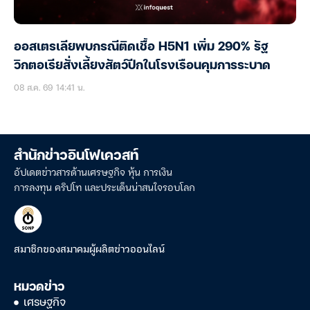
ออสเตรเลียพบกรณีติดเชื้อ H5N1 เพิ่ม 290% รัฐ
วิกตอเรียสั่งเลี้ยงสัตว์ปีกในโรงเรือนคุมการระบาด
08 ส.ค. 69 14:41 น.
สำนักข่าวอินโฟเควสท์
อัปเดตข่าวสารด้านเศรษฐกิจ หุ้น การเงิน
การลงทุน คริปโท และประเด็นน่าสนใจรอบโลก
สมาชิกของสมาคมผู้ผลิตข่าวออนไลน์
หมวดข่าว
เศรษฐกิจ