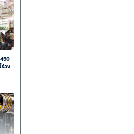
1,450
้ร่วง