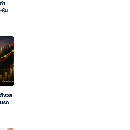
 ทำ
หุ้น
ยกังวล
โบรก