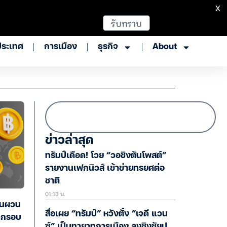
X
รับทราบ
ประเทศ
การเมือง
ธุรกิจ
About
ข่าวล่าสุด
ทรัมป์เดือด! โวย “วอชิงตันโพสต์”
รายงานเฟกนิวส์ เข้าข่ายทรยศต่อ
ชาติ
01:13 น.
ันผวน
สื่อเผย “ทรัมป์” หวังตั้ง “เจดี แวน
ดกรอบ
ซ์” เป็นทายาทการเมือง ลงชิงชัยป