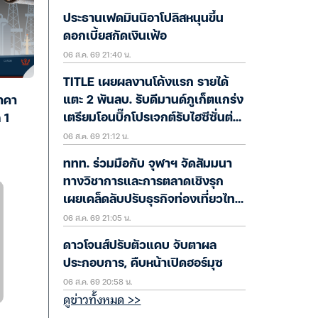
ประธานเฟดมินนิอาโปลิสหนุนขึ้น
ดอกเบี้ยสกัดเงินเฟ้อ
06 ส.ค. 69 21:40 น.
TITLE เผยผลงานโค้งแรก รายได้
แตะ 2 พันลบ. รับดีมานด์ภูเก็ตแกร่ง
ราคา
เตรียมโอนบิ๊กโปรเจกต์รับไฮซีซั่นต่อ
 1
06 ส.ค. 69 21:12 น.
H2/69
ททท. ร่วมมือกับ จุฬาฯ จัดสัมมนา
ทางวิชาการและการตลาดเชิงรุก
เผยเคล็ดลับปรับธุรกิจท่องเที่ยวไทย
06 ส.ค. 69 21:05 น.
“ขายได้ ขายดี ขายนาน”
ดาวโจนส์ปรับตัวแคบ จับตาผล
ประกอบการ, คืบหน้าเปิดฮอร์มุซ
06 ส.ค. 69 20:58 น.
ดูข่าวทั้งหมด >>