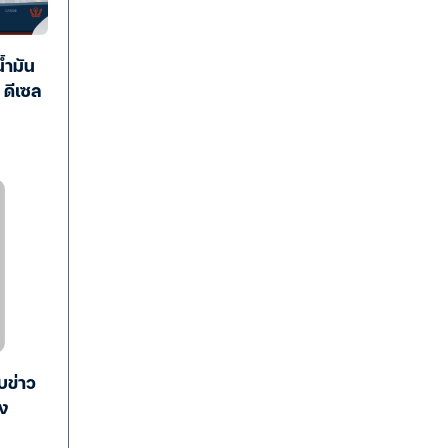
้ำมัน
 ดีเซล
บข่าว
ิง