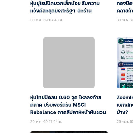
หุ้นยุโรปปิดบวกเล็กน้อย รับความ
ทองปิด
หวังดีลหยุดยิงสหรัฐฯ-อิหร่าน
คลายกั
30 พ.ค. 69 07:48 น.
30 พ.ค. 6
หุ้นไทยปิดลบ 0.60 จุด ไหลลงท้าย
ZoomIn:
ตลาด ปรับพอร์ตรับ MSCI
แจกสิทธ
Rebalance คาดสัปดาห์หน้าผันผวน
บ้าง?
29 พ.ค. 69 17:24 น.
29 พ.ค. 6