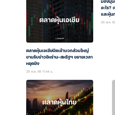
มองมุม
อะไร? 
และหุ้น
29 พ.ค. 6
ตลาดหุ้นเอเชียปิดเช้าบวกส่วนใหญ่
ขานรับข่าวอิหร่าน-สหรัฐฯ ขยายเวลา
หยุดยิง
29 พ.ค. 69 11:44 น.