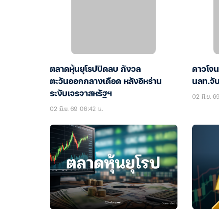
ตลาดหุ้นยุโรปปิดลบ กังวล
ดาวโจน
ตะวันออกกลางเดือด หลังอิหร่าน
นลท.จั
ระงับเจรจาสหรัฐฯ
02 มิ.ย. 6
02 มิ.ย. 69 06:42 น.