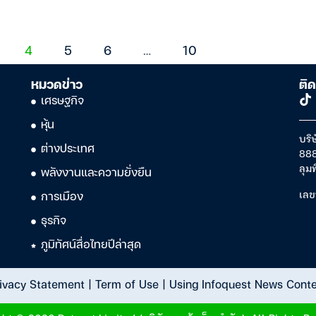
4
5
6
…
10
หมวดข่าว
ติด
เศรษฐกิจ
หุ้น
บริษ
ต่างประเทศ
888
ลุม
พลังงานและความยั่งยืน
เลข
การเมือง
ธุรกิจ
ภูมิทัศน์สื่อไทยปีล่าสุด
ivacy Statement
|
Term of Use
|
Using Infoquest News Cont