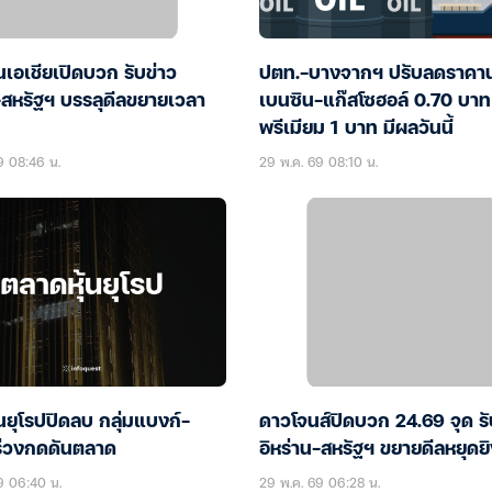
นเอเชียเปิดบวก รับข่าว
ปตท.-บางจากฯ ปรับลดราคาน
-สหรัฐฯ บรรลุดีลขยายเวลา
เบนซิน-แก๊สโซฮอล์ 0.70 บาท
พรีเมียม 1 บาท มีผลวันนี้
9 08:46 น.
29 พ.ค. 69 08:10 น.
นยุโรปปิดลบ กลุ่มแบงก์-
ดาวโจนส์ปิดบวก 24.69 จุด รั
ร่วงกดดันตลาด
อิหร่าน-สหรัฐฯ ขยายดีลหยุดย
9 06:40 น.
29 พ.ค. 69 06:28 น.