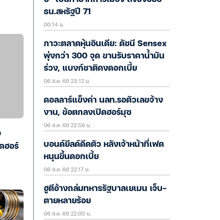
ธน.สหรัฐปี 71
00:14 น.
ภาวะตลาดหุ้นอินเดีย: ดัชนี Sensex
พุ่งกว่า 300 จุด ขานรับราคาน้ำมัน
ร่วง, แบงก์ชาติคงดอกเบี้ย
06 ส.ค. 69 23:12 น.
ดอลลาร์แข็งค่า นลท.รอตัวเลขจ้าง
งาน, ข้อตกลงเปิดฮอร์มุซ
06 ส.ค. 69 22:56 น.
ง
บอนด์ยีลด์ดีดตัว หลังเจ้าหน้าที่เฟด
ิดฮอร์
หนุนขึ้นดอกเบี้ย
06 ส.ค. 69 22:17 น.
ฮูตีอ้างถล่มทหารรัฐบาลเยเมน เจ็บ-
ตายหลายร้อย
06 ส.ค. 69 22:00 น.