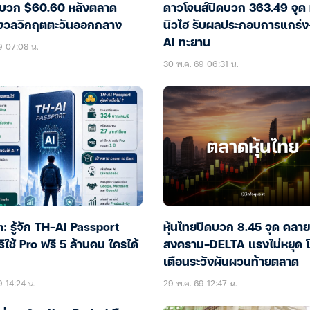
บวก $60.60 หลังตลาด
ดาวโจนส์ปิดบวก 363.49 จุด
งวลวิกฤตตะวันออกกลาง
นิวไฮ รับผลประกอบการแกร่ง-
AI ทะยาน
9 07:08 น.
30 พ.ค. 69 06:31 น.
 รู้จัก TH-AI Passport
หุ้นไทยปิดบวก 8.45 จุด คลา
ิใช้ Pro ฟรี 5 ล้านคน ใครได้
สงคราม-DELTA แรงไม่หยุด 
เตือนระวังผันผวนท้ายตลาด
9 14:24 น.
29 พ.ค. 69 12:47 น.