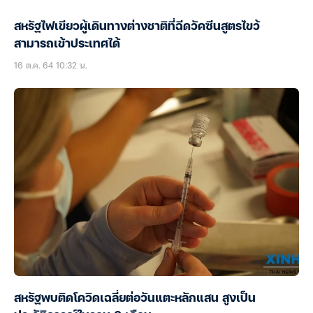
สหรัฐไฟเขียวผู้เดินทางต่างชาติที่ฉีดวัคซีนสูตรไขว้
สามารถเข้าประเทศได้
16 ต.ค. 64 10:32 น.
สหรัฐพบติดโควิดเฉลี่ยต่อวันแตะหลักแสน สูงเป็น