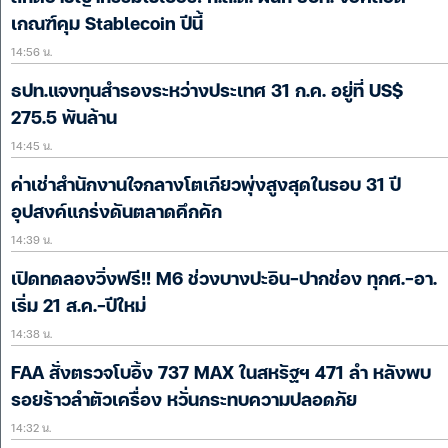
เกณฑ์คุม Stablecoin ปีนี้
14:56 น.
ธปท.แจงทุนสำรองระหว่างประเทศ 31 ก.ค. อยู่ที่ US$
275.5 พันล้าน
14:45 น.
ค่าเช่าสำนักงานใจกลางโตเกียวพุ่งสูงสุดในรอบ 31 ปี
อุปสงค์แกร่งดันตลาดคึกคัก
14:39 น.
เปิดทดลองวิ่งฟรี!! M6 ช่วงบางปะอิน-ปากช่อง ทุกศ.-อา.
เริ่ม 21 ส.ค.-ปีใหม่
14:38 น.
FAA สั่งตรวจโบอิ้ง 737 MAX ในสหรัฐฯ 471 ลำ หลังพบ
รอยร้าวลำตัวเครื่อง หวั่นกระทบความปลอดภัย
14:32 น.