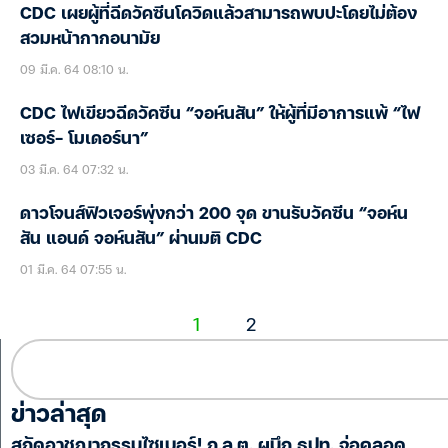
CDC เผยผู้ที่ฉีดวัคซีนโควิดแล้วสามารถพบปะโดยไม่ต้อง
สวมหน้ากากอนามัย
09 มี.ค. 64 08:10 น.
CDC ไฟเขียวฉีดวัคซีน “จอห์นสัน” ให้ผู้ที่มีอาการแพ้ “ไฟ
เซอร์- โมเดอร์นา”
03 มี.ค. 64 07:32 น.
ดาวโจนส์ฟิวเจอร์พุ่งกว่า 200 จุด ขานรับวัคซีน “จอห์น
สัน แอนด์ จอห์นสัน” ผ่านมติ CDC
01 มี.ค. 64 07:55 น.
1
2
ข่าวล่าสุด
สกัดอาชญากรรมไซเบอร์! ก.ล.ต. ผนึก ธปท. จ่อคลอด