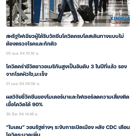
สหรัฐไฟเขียวผู้ได้รับวัคซีนโควิดครบโดสเดินทางแบบไม่
ต้องตรวจโรคและกักตัว
05 เม.ย. 64 10:19 น.
โควิดคร่าชีวิตชาวอเมริกันสูงเป็นอันดับ 3 ในปีที่แล้ว รอง
จากโรคหัวใจ,มะเร็ง
01 เม.ย. 64 06:59 น.
ผลวิจัยชี้วัคซีนของโมเดอร์นาและไฟเซอร์ลดความเสี่ยงติด
เชื้อโควิดได้ 90%
30 มี.ค. 64 14:48 น.
“ไบเดน” วอนรัฐต่างๆ ระงับการเปิดเมือง หลัง CDC เตือน
โควิดระบาดเพิ่ม