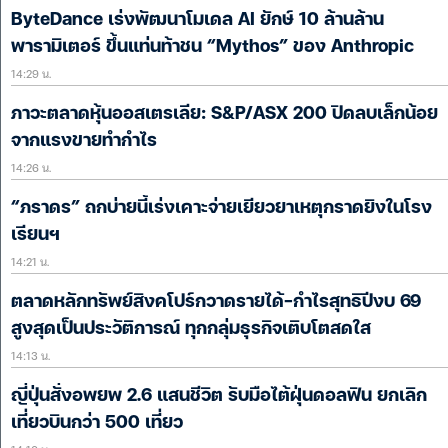
ByteDance เร่งพัฒนาโมเดล AI ยักษ์ 10 ล้านล้าน
พารามิเตอร์ ขึ้นแท่นท้าชน “Mythos” ของ Anthropic
14:29 น.
ภาวะตลาดหุ้นออสเตรเลีย: S&P/ASX 200 ปิดลบเล็กน้อย
จากแรงขายทำกำไร
14:26 น.
“ภราดร” ถกบ่ายนี้เร่งเคาะจ่ายเยียวยาเหตุกราดยิงในโรง
เรียนฯ
14:21 น.
ตลาดหลักทรัพย์สิงคโปร์กวาดรายได้-กำไรสุทธิปีงบ 69
สูงสุดเป็นประวัติการณ์ ทุกกลุ่มธุรกิจเติบโตสดใส
14:13 น.
ญี่ปุ่นสั่งอพยพ 2.6 แสนชีวิต รับมือไต้ฝุ่นดอลฟิน ยกเลิก
เที่ยวบินกว่า 500 เที่ยว