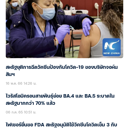
สหรัฐยุติการฉีดวัคซีนป้องกันโควิด-19 ของบริษัทจอห์น
สันฯ
16 พ.ค. 66 14:26 น.
ไวรัสโอมิครอนสายพันธุ์ย่อย BA.4 และ BA.5 ระบาดใน
สหรัฐมากกว่า 70% แล้ว
06 ก.ค. 65 10:51 น.
ไฟเซอร์ยื่นขอ FDA สหรัฐอนุมัติใช้วัคซีนโควิดเข็ม 3 กับ