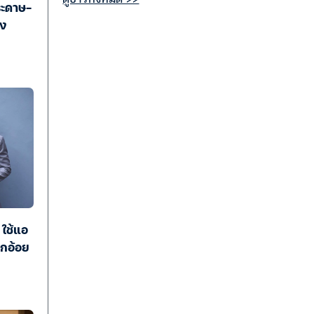
ระดาษ-
อง
 ใช้แอ
ูกอ้อย