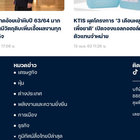
าดอ้อยเข้าหีบปี 63/64 มาก
KTIS ผุดโครงการ ‘3 เดือนหยุด
นมีวัตถุดิบเพิ่มเอื้อผลงานทุก
เพื่อชาติ’ เปิดจองแอลกอฮอล์
ิจ
ตัวแทนจำหน่าย
 17:08 น.
13 เม.ย. 63 11:26 น.
หมวดข่าว
ติด
เศรษฐกิจ
หุ้น
บริษ
ต่างประเทศ
888
ลุม
พลังงานและความยั่งยืน
เลข
การเมือง
ธุรกิจ
ภูมิทัศน์สื่อไทยปีล่าสุด