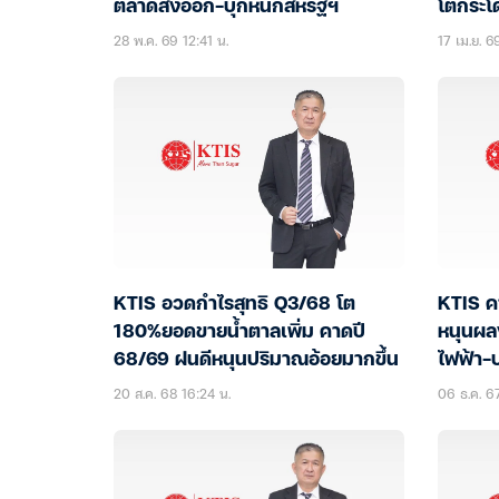
ตลาดส่งออก-บุกหนักสหรัฐฯ
โตกระโ
28 พ.ค. 69 12:41 น.
17 เม.ย. 6
KTIS อวดกำไรสุทธิ Q3/68 โต
KTIS คา
180%ยอดขายน้ำตาลเพิ่ม คาดปี
หนุนผลง
68/69 ฝนดีหนุนปริมาณอ้อยมากขึ้น
ไฟฟ้า-บ
ก่อน
20 ส.ค. 68 16:24 น.
06 ธ.ค. 6