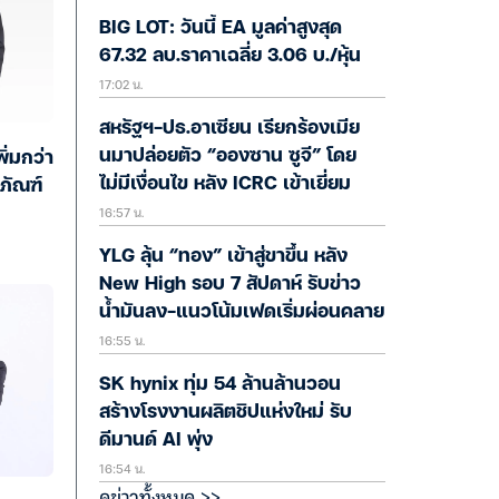
BIG LOT: วันนี้ EA มูลค่าสูงสุด
67.32 ลบ.ราคาเฉลี่ย 3.06 บ./หุ้น
17:02 น.
สหรัฐฯ-ปธ.อาเซียน เรียกร้องเมีย
นมาปล่อยตัว “อองซาน ซูจี” โดย
ิ่มกว่า
ไม่มีเงื่อนไข หลัง ICRC เข้าเยี่ยม
ภัณฑ์
16:57 น.
YLG ลุ้น “ทอง” เข้าสู่ขาขึ้น หลัง
New High รอบ 7 สัปดาห์ รับข่าว
น้ำมันลง-แนวโน้มเฟดเริ่มผ่อนคลาย
16:55 น.
SK hynix ทุ่ม 54 ล้านล้านวอน
สร้างโรงงานผลิตชิปแห่งใหม่ รับ
ดีมานด์ AI พุ่ง
16:54 น.
ดูข่าวทั้งหมด >>