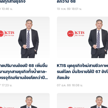
ดดทุกสายธุรกิจ
ดีกว่าปี 68
9 10:46 น.
19 ก.พ. 69 18:01 น.
ดปริมาณอ้อยปี 68 เพิ่มขึ้น
KTIS ผุดธุรกิจใหม่สายชีวภา
านทุกสายธุรกิจทั้งน้ำตาล-
รนด์โลก มั่นใจรายได้ปี 67 ยังโ
รรจุภัณฑ์ชานอ้อยโตกว่าปี
ภัยแล้ง
7 17:23 น.
07 ธ.ค. 66 16:08 น.