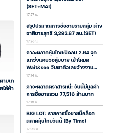
(SET+MAI)
17:27 น.
สรุปปริมาณการซื้อขายรายกลุ่ม ต่าง
ชาติขายสุทธิ 3,293.87 ลบ.(SET)
17:26 น.
ภาวะตลาดหุ้นไทย:ปิดลบ 2.64 จุด
แกว่งแคบวอลุ่มบาง เข้าโหมด
Wait&see จับตาตัวเลขจ้างงาน
17:14 น.
สหรัฐ-สงครามตอ.กลางยัง
พตามเท
ตึงเครียด
ภาวะตลาดตราสารหนี้: วันนี้มีมูลค่า
ตได้ฝ่า
การซื้อขายรวม 77,516 ล้านบาท
17:13 น.
BIG LOT: รายการซื้อขายบิ๊กล็อต
ตลาดหุ้นไทยวันนี้ (By Time)
17:03 น.