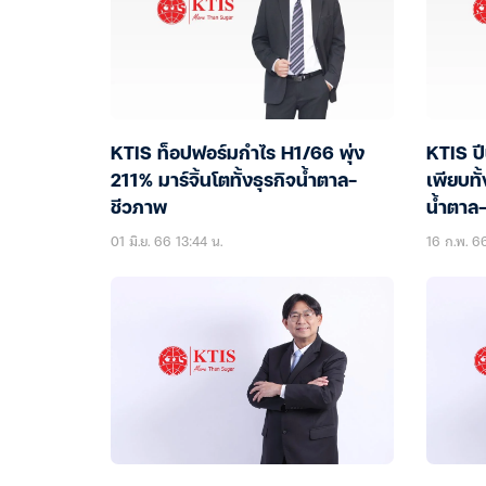
KTIS ท็อปฟอร์มกำไร H1/66 พุ่ง
KTIS ปี
211% มาร์จิ้นโตทั้งธุรกิจน้ำตาล-
เพียบทั
ชีวภาพ
น้ำตาล-
01 มิ.ย. 66 13:44 น.
16 ก.พ. 6