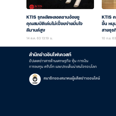
KTIS รุกผลิตหลอดชานอ้อยชู
KTIS ค
คุณสมบัติเด่นไม่เปื่อยง่ายมั่นใจ
ขึ้น หนุ
ดีมานด์สูง
สายธุรก
14 ต.ค. 63 13:19 น.
10 ก.ย. 63
สำนักข่าวอินโฟเควสท์
อัปเดตข่าวสารด้านเศรษฐกิจ หุ้น การเงิน
การลงทุน คริปโท และประเด็นน่าสนใจรอบโลก
สมาชิกของสมาคมผู้ผลิตข่าวออนไลน์