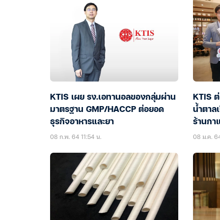
KTIS เผย รง.เอทานอลของกลุ่มผ่าน
KTIS ต
มาตรฐาน GMP/HACCP ต่อยอด
น้ำตาล
ธุรกิจอาหารและยา
ร้านกา
08 ก.พ. 64 11:54 น.
08 ม.ค. 6