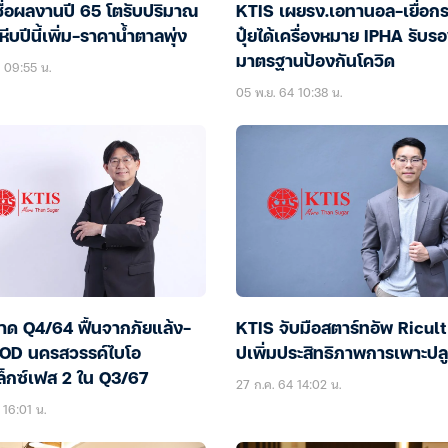
ชื่อผลงานปี 65 โตรับปริมาณ
KTIS เผยรง.เอทานอล-เยื่อก
หีบปีนี้เพิ่ม-ราคาน้ำตาลพุ่ง
ปุ๋ยได้เครื่องหมาย IPHA รับร
มาตรฐานป้องกันโควิด
5 09:55 น.
05 พ.ย. 64 10:38 น.
าด Q4/64 ฟื้นจากภัยแล้ง-
KTIS จับมือสตาร์ทอัพ Ricult
COD นครสวรรค์ไบโอ
ปเพิ่มประสิทธิภาพการเพาะปล
็กซ์เฟส 2 ใน Q3/67
27 ก.ค. 64 14:02 น.
 16:01 น.