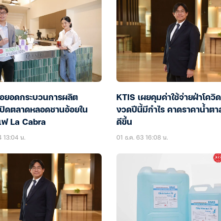
่อยอดกระบวนการผลิต
KTIS เผยคุมค่าใช้จ่ายฝ่าโควิด
เปิดตลาดหลอดชานอ้อยใน
งวดปีนี้มีกำไร คาดราคาน้ำตาล
แฟ La Cabra
ดีขึ้น
4 13:04 น.
01 ธ.ค. 63 16:08 น.