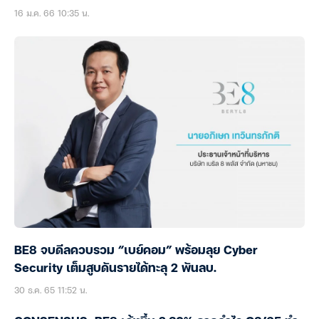
16 ม.ค. 66 10:35 น.
BE8 จบดีลควบรวม “เบย์คอม” พร้อมลุย Cyber
Security เต็มสูบดันรายได้ทะลุ 2 พันลบ.
30 ธ.ค. 65 11:52 น.