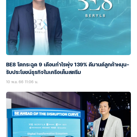
BE8 โตกระฉูด 9 เดือนกำไรพุ่ง 139% ดีมานด์ลูกค้าหนุน-
รับประโยชน์ธุรกิจในเครือเต็มสตรีม
10 พ.ย. 66 11:06 น.