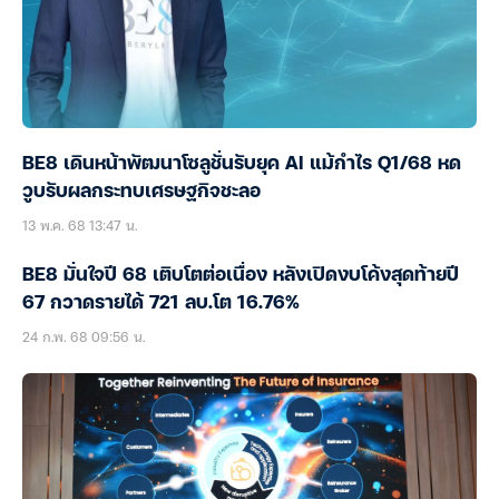
BE8 เดินหน้าพัฒนาโซลูชั่นรับยุค AI แม้กำไร Q1/68 หด
วูบรับผลกระทบเศรษฐกิจชะลอ
13 พ.ค. 68 13:47 น.
BE8 มั่นใจปี 68 เติบโตต่อเนื่อง หลังเปิดงบโค้งสุดท้ายปี
67 กวาดรายได้ 721 ลบ.โต 16.76%
24 ก.พ. 68 09:56 น.