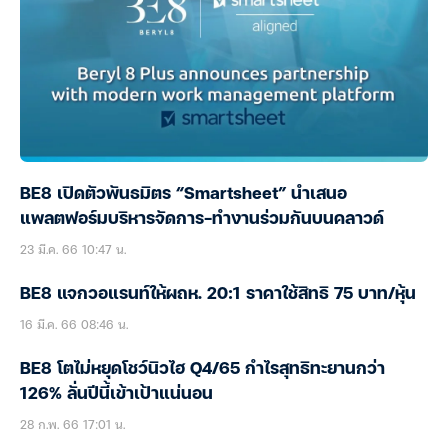
BE8 เปิดตัวพันธมิตร “Smartsheet” นำเสนอ
แพลตฟอร์มบริหารจัดการ-ทำงานร่วมกันบนคลาวด์
23 มี.ค. 66 10:47 น.
BE8 แจกวอแรนท์ให้ผถห. 20:1 ราคาใช้สิทธิ 75 บาท/หุ้น
16 มี.ค. 66 08:46 น.
BE8 โตไม่หยุดโชว์นิวไฮ Q4/65 กำไรสุทธิทะยานกว่า
126% ลั่นปีนี้เข้าเป้าแน่นอน
28 ก.พ. 66 17:01 น.