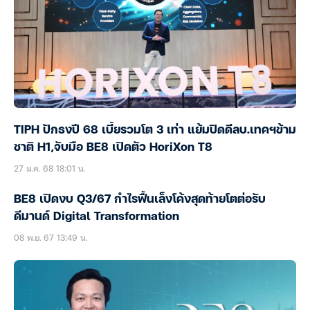
TIPH ปักธงปี 68 เบี้ยรวมโต 3 เท่า แย้มปิดดีลบ.เทคฯข้าม
ชาติ H1,จับมือ BE8 เปิดตัว HoriXon T8
27 ม.ค. 68 18:01 น.
BE8 เปิดงบ Q3/67 กำไรฟื้นเล็งโค้งสุดท้ายโตต่อรับ
ดีมานด์ Digital Transformation
08 พ.ย. 67 13:49 น.