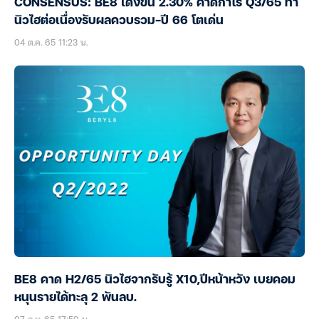
CONSENSUS: BE8 เด้งขึ้น 2.30% คาดกำไร Q3/65 ทำ
นิวไฮต่อเนื่องรับผลควบรวม-ปี 66 โตเด่น
04 ต.ค. 65 11:23 น.
BE8 คาด H2/65 นิวไฮจากรับรู้ X10,ปีหน้าหวัง เบยคอม
หนุนรายได้ทะลุ 2 พันลบ.