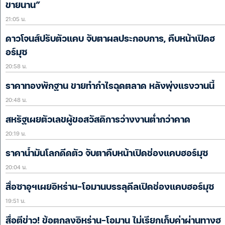
ขายนาน”
21:05 น.
ดาวโจนส์ปรับตัวแคบ จับตาผลประกอบการ, คืบหน้าเปิดฮ
อร์มุซ
20:58 น.
ราคาทองพักฐาน ขายทำกำไรฉุดตลาด หลังพุ่งแรงวานนี้
20:48 น.
สหรัฐเผยตัวเลขผู้ขอสวัสดิการว่างงานต่ำกว่าคาด
20:19 น.
ราคาน้ำมันโลกดีดตัว จับตาคืบหน้าเปิดช่องแคบฮอร์มุซ
20:04 น.
สื่อซาอุฯเผยอิหร่าน-โอมานบรรลุดีลเปิดช่องแคบฮอร์มุซ
19:51 น.
สื่อตีข่าว! ข้อตกลงอิหร่าน-โอมาน ไม่เรียกเก็บค่าผ่านทางฮ