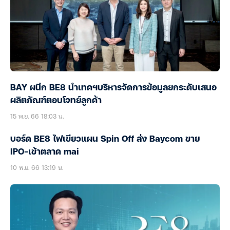
BAY ผนึก BE8 นำเทคฯบริหารจัดการข้อมูลยกระดับเสนอ
ผลิตภัณฑ์ตอบโจทย์ลูกค้า
15 พ.ย. 66 18:03 น.
บอร์ด BE8 ไฟเขียวแผน Spin Off ส่ง Baycom ขาย
IPO-เข้าตลาด mai
10 พ.ย. 66 13:19 น.