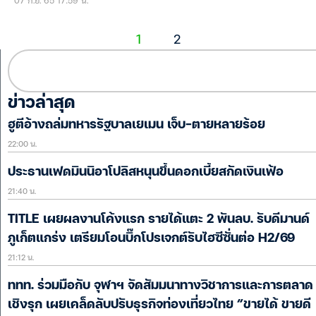
07 ก.ย. 65 17:59 น.
1
2
ข่าวล่าสุด
ฮูตีอ้างถล่มทหารรัฐบาลเยเมน เจ็บ-ตายหลายร้อย
22:00 น.
ประธานเฟดมินนิอาโปลิสหนุนขึ้นดอกเบี้ยสกัดเงินเฟ้อ
21:40 น.
TITLE เผยผลงานโค้งแรก รายได้แตะ 2 พันลบ. รับดีมานด์
ภูเก็ตแกร่ง เตรียมโอนบิ๊กโปรเจกต์รับไฮซีซั่นต่อ H2/69
21:12 น.
ททท. ร่วมมือกับ จุฬาฯ จัดสัมมนาทางวิชาการและการตลาด
เชิงรุก เผยเคล็ดลับปรับธุรกิจท่องเที่ยวไทย “ขายได้ ขายดี