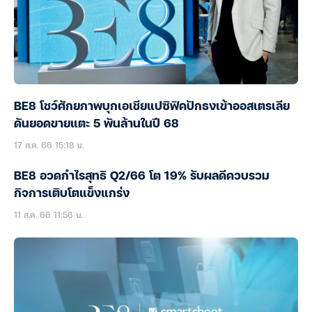
BE8 โชว์ศักยภาพบุกเอเชียแปซิฟิคปักธงเข้าออสเตรเลีย
ดันยอดขายแตะ 5 พันล้านในปี 68
17 ส.ค. 66 15:18 น.
BE8 อวดกำไรสุทธิ Q2/66 โต 19% รับผลดีควบรวม
กิจการเติบโตแข็งแกร่ง
11 ส.ค. 66 11:56 น.