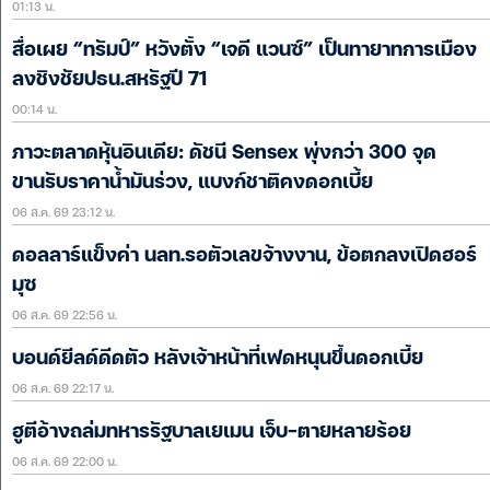
01:13 น.
สื่อเผย “ทรัมป์” หวังตั้ง “เจดี แวนซ์” เป็นทายาทการเมือง
ลงชิงชัยปธน.สหรัฐปี 71
00:14 น.
ภาวะตลาดหุ้นอินเดีย: ดัชนี Sensex พุ่งกว่า 300 จุด
ขานรับราคาน้ำมันร่วง, แบงก์ชาติคงดอกเบี้ย
06 ส.ค. 69 23:12 น.
ดอลลาร์แข็งค่า นลท.รอตัวเลขจ้างงาน, ข้อตกลงเปิดฮอร์
มุซ
06 ส.ค. 69 22:56 น.
บอนด์ยีลด์ดีดตัว หลังเจ้าหน้าที่เฟดหนุนขึ้นดอกเบี้ย
06 ส.ค. 69 22:17 น.
ฮูตีอ้างถล่มทหารรัฐบาลเยเมน เจ็บ-ตายหลายร้อย
06 ส.ค. 69 22:00 น.