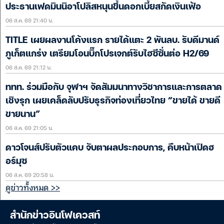
ประธานเฟดมินนิอาโปลิสหนุนขึ้นดอกเบี้ยสกัดเงินเฟ้อ
06 ส.ค. 69 21:40 น.
TITLE เผยผลงานโค้งแรก รายได้แตะ 2 พันลบ. รับดีมานด์
ภูเก็ตแกร่ง เตรียมโอนบิ๊กโปรเจกต์รับไฮซีซั่นต่อ H2/69
06 ส.ค. 69 21:12 น.
ททท. ร่วมมือกับ จุฬาฯ จัดสัมมนาทางวิชาการและการตลาด
เชิงรุก เผยเคล็ดลับปรับธุรกิจท่องเที่ยวไทย “ขายได้ ขายดี
ขายนาน”
06 ส.ค. 69 21:05 น.
ดาวโจนส์ปรับตัวแคบ จับตาผลประกอบการ, คืบหน้าเปิดฮ
อร์มุซ
06 ส.ค. 69 20:58 น.
ดูข่าวทั้งหมด >>
สำนักข่าวอินโฟเควสท์