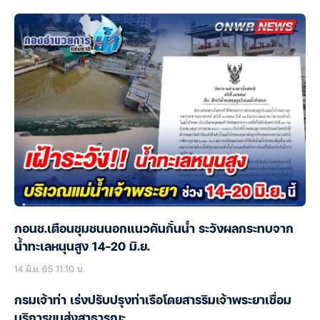
กอนช.เตือนชุมชนนอกแนวคันกั้นน้ำ ระวังผลกระทบจาก
น้ำทะเลหนุนสูง 14-20 มิ.ย.
14 มิ.ย. 65 11:10 น.
กรมเจ้าท่า เร่งปรับปรุงท่าเรือโดยสารริมเจ้าพระยาเชื่อม
บริการขนส่งสาธารณะ