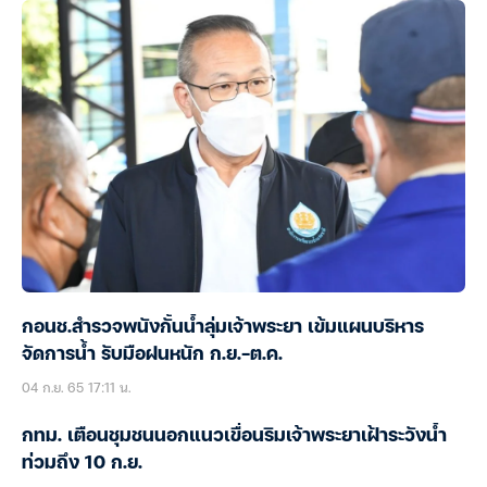
กอนช.สำรวจพนังกั้นน้ำลุ่มเจ้าพระยา เข้มแผนบริหาร
จัดการน้ำ รับมือฝนหนัก ก.ย.-ต.ค.
04 ก.ย. 65 17:11 น.
กทม. เตือนชุมชนนอกแนวเขื่อนริมเจ้าพระยาเฝ้าระวังน้ำ
ท่วมถึง 10 ก.ย.