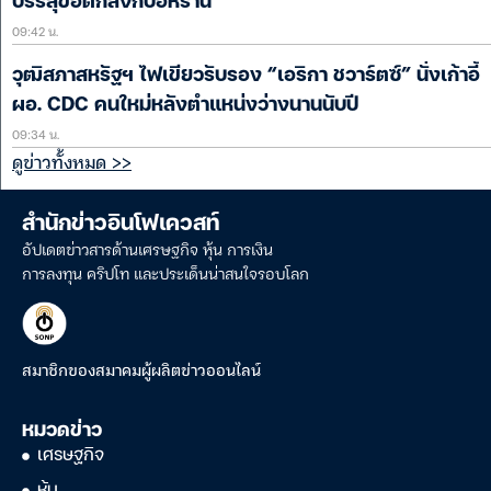
บรรลุข้อตกลงกับอิหร่าน
09:42 น.
วุฒิสภาสหรัฐฯ ไฟเขียวรับรอง “เอริกา ชวาร์ตซ์” นั่งเก้าอี้
ผอ. CDC คนใหม่หลังตำแหน่งว่างนานนับปี
09:34 น.
ดูข่าวทั้งหมด >>
สำนักข่าวอินโฟเควสท์
อัปเดตข่าวสารด้านเศรษฐกิจ หุ้น การเงิน
การลงทุน คริปโท และประเด็นน่าสนใจรอบโลก
สมาชิกของสมาคมผู้ผลิตข่าวออนไลน์
หมวดข่าว
เศรษฐกิจ