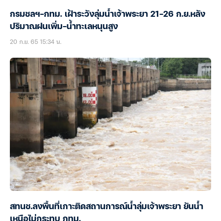
กรมชลฯ-กทม. เฝ้าระวังลุ่มน้ำเจ้าพระยา 21-26 ก.ย.หลัง
ปริมาณฝนเพิ่ม-น้ำทะเลหนุนสูง
20 ก.ย. 65 15:34 น.
สทนช.ลงพื้นที่เกาะติดสถานการณ์น้ำลุ่มเจ้าพระยา ยันน้ำ
เหนือไม่กระทบ กทม.