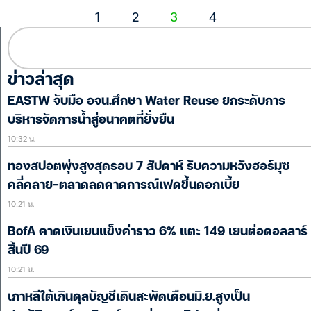
1
2
3
4
ข่าวล่าสุด
EASTW จับมือ อจน.ศึกษา Water Reuse ยกระดับการ
บริหารจัดการน้ำสู่อนาคตที่ยั่งยืน
10:32 น.
ทองสปอตพุ่งสูงสุดรอบ 7 สัปดาห์ รับความหวังฮอร์มุซ
คลี่คลาย-ตลาดลดคาดการณ์เฟดขึ้นดอกเบี้ย
10:21 น.
BofA คาดเงินเยนแข็งค่าราว 6% แตะ 149 เยนต่อดอลลาร์
สิ้นปี 69
10:21 น.
เกาหลีใต้เกินดุลบัญชีเดินสะพัดเดือนมิ.ย.สูงเป็น