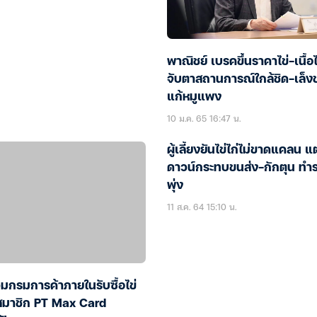
พาณิชย์ เบรคขึ้นราคาไข่-เนื้อไ
จับตาสถานการณ์ใกล้ชิด-เล็
แก้หมูแพง
10 ม.ค. 65 16:47 น.
ผู้เลี้ยงยันไข่ไก่ไม่ขาดแคลน แ
ดาวน์กระทบขนส่ง-กักตุน ทำ
พุ่ง
11 ส.ค. 64 15:10 น.
มกรมการค้าภายในรับซื้อไข่
สมาชิก PT Max Card