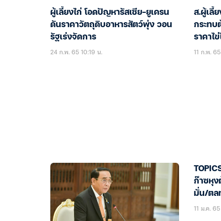
ผู้เลี้ยงไก่ โอดปัญหารัสเซีย-ยูเครน
ส.ผู้เล
ดันราคาวัตถุดิบอาหารสัตว์พุ่ง วอน
กระทบต
รัฐเร่งจัดการ
ราคาไข่
24 ก.พ. 65 10:19 น.
11 ก.พ. 65
TOPICS
ก๊าซหุง
มั่น/ต
11 ม.ค. 65