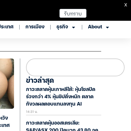
X
รับทราบ
ประเทศ
การเมือง
ธุรกิจ
About
ข่าวล่าสุด
ภาวะตลาดหุ้นเกาหลีใต้: หุ้นโซลปิด
ร่วงกว่า 4% หุ้นชิปดิ่งหนัก ตลาด
กังวลผลตอบแทนลงทุน AI
14:31 น.
หวัง
ภาวะตลาดหุ้นออสเตรเลีย:
ระเทศ
S&P/ASX 200 ปิดบวก 43.80 จุด