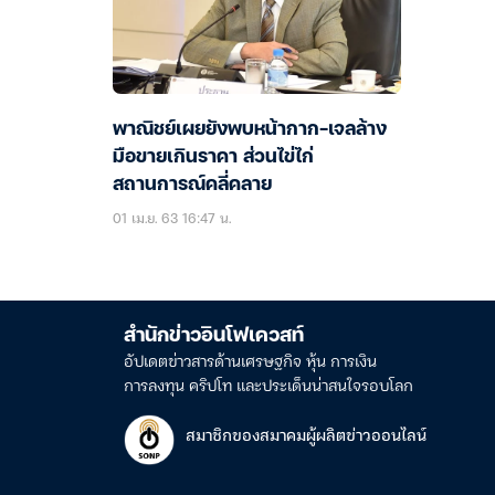
พาณิชย์เผยยังพบหน้ากาก-เจลล้าง
มือขายเกินราคา ส่วนไข่ไก่
สถานการณ์คลี่คลาย
01 เม.ย. 63 16:47 น.
สำนักข่าวอินโฟเควสท์
อัปเดตข่าวสารด้านเศรษฐกิจ หุ้น การเงิน
การลงทุน คริปโท และประเด็นน่าสนใจรอบโลก
สมาชิกของสมาคมผู้ผลิตข่าวออนไลน์