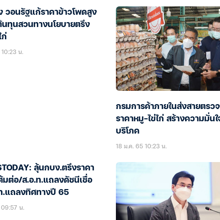
ี้ยง วอนรัฐแก้ราคาข้าวโพดสูง
้นทุนสวนทางนโยบายตรึง
ไก่
 10:23 น.
กรมการค้าภายในส่งสายตรว
ราคาหมู-ไข่ไก่ สร้างความมั่นใจใ
บริโภค
18 ม.ค. 65 10:23 น.
TODAY: ลุ้นกบง.ตรึงราคา
ต้มต่อ/ส.อ.ท.แถลงดัชนีเชื่อ
ลท.แถลงทิศทางปี 65
 09:57 น.