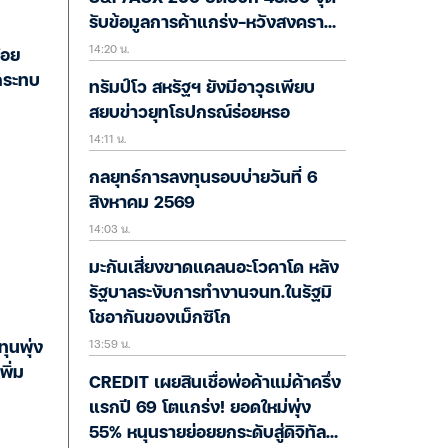
รับข้อมูลการค้าแกร่ง-หวังสงคราม
14:20 น.
อิหร่านยุติ
้อย
่กระทบ
ทรัมป์โว สหรัฐฯ ยังมีอาวุธเพียบ
สยบข่าวยุทโธปกรณ์ร่อยหรอ
14:11 น.
กลยุทธ์การลงทุนรอบบ่ายวันที่ 6
สิงหาคม 2569
14:03 น.
มะกันเสี่ยงขาดแคลนอะโวคาโด หลัง
รัฐบาลระงับการทำงานจนท.ในรัฐมิ
โชอากันของเม็กซิโก
13:59 น.
ทุนพุ่ง
พิ่ม
CREDIT เผยสินเชื่อพ่อค้าแม่ค้าครึ่ง
แรกปี 69 โตแกร่ง! ยอดใหม่พุ่ง
55% หนุนรายย่อยยกระดับสู่ดิจิทัล