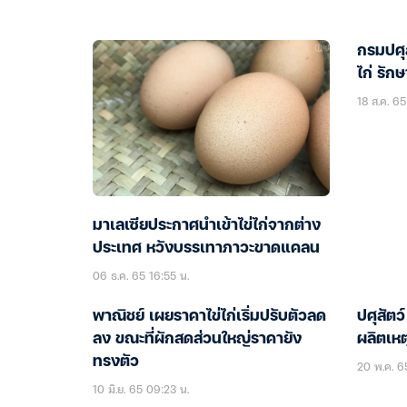
กรมปศุส
ไก่ รั
18 ส.ค. 65
มาเลเซียประกาศนำเข้าไข่ไก่จากต่าง
ประเทศ หวังบรรเทาภาวะขาดแคลน
06 ธ.ค. 65 16:55 น.
พาณิชย์ เผยราคาไข่ไก่เริ่มปรับตัวลด
ปศุสัตว์
ลง ขณะที่ผักสดส่วนใหญ่ราคายัง
ผลิตเหต
ทรงตัว
20 พ.ค. 6
10 มิ.ย. 65 09:23 น.