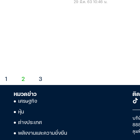
29 มี.ค. 63 10:46 น.
1
2
3
หมวดข่าว
ติด
เศรษฐกิจ
หุ้น
บริษ
ต่างประเทศ
888
ลุม
พลังงานและความยั่งยืน