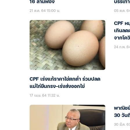
16 ล้านฟอง
บรรเท
21 ต.ค. 64 15:00 น.
05 ต.ค. 6
CPF หนุ
เกินลด
จากโคว
24 ก.พ. 64
CPF เร่งแก้ราคาไข่ตกต่ำ ร่วมปลด
แม่ไก่ยืนกรง-เร่งส่งออกไข่
17 เม.ย. 64 11:32 น.
พาณิชย์
30 วันถ
30 มี.ค. 6