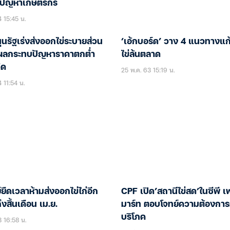
าปัญหาเกษตรกร
4 15:45 น.
นรัฐเร่งส่งออกไข่ระบายส่วน
‘เอ้กบอร์ด’ วาง 4 แนวทางแก
ผลกระทบปัญหาราคาตกต่ำ
ไข่ล้นตลาด
ิด
25 พ.ค. 63 15:19 น.
 11:54 น.
ยืดเวลาห้ามส่งออกไข่ไก่อีก
CPF เปิด’สถานีไข่สด’ในซีพี 
ึงสิ้นเดือน เม.ย.
มาร์ท ตอบโจทย์ความต้องการผ
บริโภค
3 16:58 น.