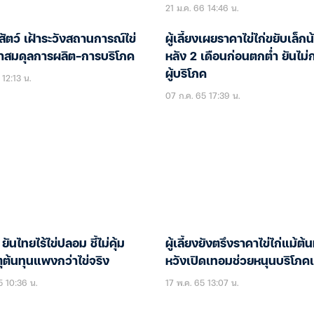
21 ม.ค. 66 14:46 น.
ัตว์ เฝ้าระวังสถานการณ์ไข่
ผู้เลี้ยงเผยราคาไข่ไก่ขยับเล็กน
กษาสมดุลการผลิต-การบริโภค
หลัง 2 เดือนก่อนตกต่ำ ยันไม
ผู้บริโภค
 12:13 น.
07 ก.ค. 65 17:39 น.
 ยันไทยไร้ไข่ปลอม ชี้ไม่คุ้ม
ผู้เลี้ยงยังตรึงราคาไข่ไก่แม้ต้น
ุต้นทุนแพงกว่าไข่จริง
หวังเปิดเทอมช่วยหนุนบริโภคเ
5 10:36 น.
17 พ.ค. 65 13:07 น.