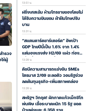
13:51 น.
เต็มรูปแบบ
ฝรั่งเศสเข้ม ห้ามโทรขายของโดยไม่
ได้รับความยินยอม ฝ่าฝืนโทษปรับ
บาน
13:31 น.
“สแตนดาร์ดชาร์เตอร์ด” อัพเป้า
GDP ไทยปีนี้เป็น 1.6% จาก 1.4%
แต่มองแรงส่ง H2/69 แผ่ว ท่อง
จสำรวจ
13:28 น.
เที่ยวฟื้นช้า-กำลังซื้อซบ
ห้ผู้
ดัชนีความสามารถแข่งขัน SMEs
ไตรมาส 2/69 ชะลอตัว วอนรัฐช่วย
ลดต้นทุนธุรกิจ-เพิ่มสภาพคล่อง
13:26 น.
สหรัฐฯ วิกฤต! ผักกาดแก้วเม็กซิโก
พ่นพิษ เชื้อระบาดหนัก 15 รัฐ ยอด
ป่วยพุ่งแตะ 6,358 ราย