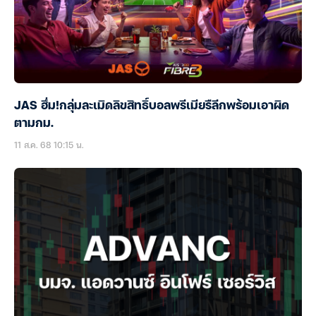
JAS ฮึ่ม!กลุ่มละเมิดลิขสิทธิ์บอลพรีเมียรืลีกพร้อมเอาผิด
ตามกม.
11 ส.ค. 68 10:15 น.