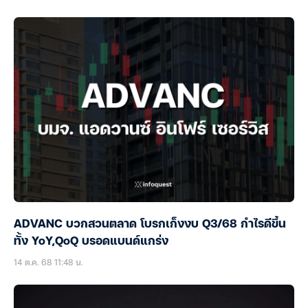
ADVANC บวกสวนตลาด โบรกเก็งงบ Q3/68 กำไรดีขึ้น
ทั้ง YoY,QoQ บรอดแบนด์แกร่ง
14 ต.ค. 68 11:48 น.