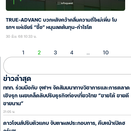
TRUE-ADVANC บวกหลังคว้าคลื่นความถี่ใหม่เพิ่ม โบ
รกฯ แห่เชียร์ “ซื้อ” หนุนลดต้นทุน-กำไรโต
30 มิ.ย. 68 10:33 น.
1
2
3
4
…
10
ข่าวล่าสุด
ททท. ร่วมมือกับ จุฬาฯ จัดสัมมนาทางวิชาการและการตลาด
เชิงรุก เผยเคล็ดลับปรับธุรกิจท่องเที่ยวไทย “ขายได้ ขายดี
ขายนาน”
21:05 น.
ดาวโจนส์ปรับตัวแคบ จับตาผลประกอบการ, คืบหน้าเปิดฮ