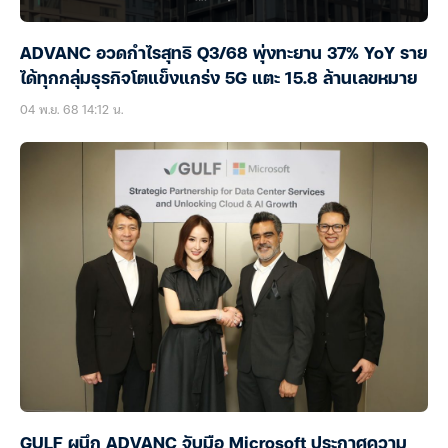
ADVANC อวดกำไรสุทธิ Q3/68 พุ่งทะยาน 37% YoY ราย
ได้ทุกกลุ่มธุรกิจโตแข็งแกร่ง 5G แตะ 15.8 ล้านเลขหมาย
04 พ.ย. 68 14:12 น.
GULF ผนึก ADVANC จับมือ Microsoft ประกาศความ