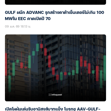
GULF ผนึก ADVANC รุกสร้างดาต้าเซ็นเตอร์ไม่เกิน 100
MWใน EEC คาดเปิดปี 70
09 ม.ค. 69 18:13 น.
เปิดโผหุ้นเด่นรับอานิสงส์บาทแข็ง โบรกชู AAV-GULF-