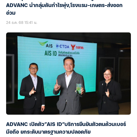
ADVANC นำกลุ่มดันกำไรพุ่ง,โรงแรม-เกษตร-ส่งออก
อ่วม
24 ธ.ค. 68 15:41 น.
ADVANC เปิดตัว”AIS ID”บริการยืนยันตัวตนด้วนเบอร์
มือถือ ยกระดับมาตรฐานความปลอดภัย