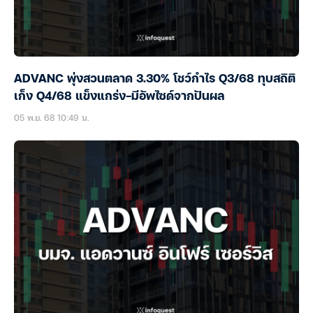
ADVANC พุ่งสวนตลาด 3.30% โชว์กำไร Q3/68 ทุบสถิติ
เก็ง Q4/68 แข็งแกร่ง-มีอัพไซด์จากปันผล
05 พ.ย. 68 10:49 น.