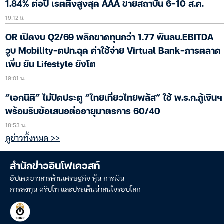
1.84% ต่อปี เรตติ้งสูงสุด AAA ขายสถาบัน 6-10 ส.ค.
19:12 น.
OR เปิดงบ Q2/69 พลิกขาดทุนกว่า 1.77 พันลบ.EBITDA
วูบ Mobility-ตปท.ฉุด ค่าใช้จ่าย Virtual Bank-การตลาด
เพิ่ม ยัน Lifestyle ยังโต
19:01 น.
“เอกนิติ” ไม่ปิดประตู “ไทยเที่ยวไทยพลัส” ใช้ พ.ร.ก.กู้เงินฯ
พร้อมรับข้อเสนอต่ออายุมาตรการ 60/40
18:53 น.
ดูข่าวทั้งหมด >>
สำนักข่าวอินโฟเควสท์
อัปเดตข่าวสารด้านเศรษฐกิจ หุ้น การเงิน
การลงทุน คริปโท และประเด็นน่าสนใจรอบโลก