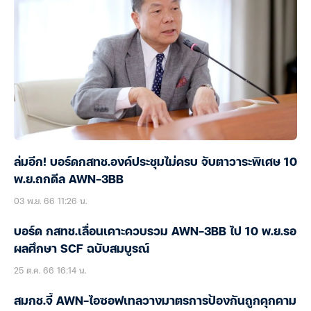
ล่มอีก! บอร์ดกสทช.องค์ประชุมไม่ครบ จับตาวาระพิเศษ 10
พ.ย.ถกดีล AWN-3BB
03 พ.ย. 66 11:26 น.
บอร์ด กสทช.เลื่อนเคาะควบรวม AWN-3BB ไป 10 พ.ย.รอ
ผลศึกษา SCF ฉบับสมบูรณ์
25 ต.ค. 66 16:14 น.
สมกช.จี้ AWN-ไอซอฟเทลวางมาตรการป้องกันถูกคุกคาม