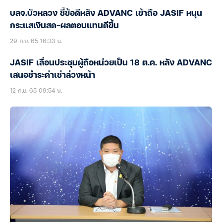
บลจ.บัวหลวง ชี้ข้อดีหลัง ADVANC เข้าถือ JASIF หนุน
กระแสเงินสด-ผลตอบแทนดีขึ้น
29 ก.ย. 65 16:33 น.
JASIF เลื่อนประชุมผู้ถือหน่วยเป็น 18 ต.ค. หลัง ADVANC
เสนอชำระค่าเช่าล่วงหน้า
12 ก.ย. 65 09:54 น.