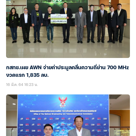
กสทช.เผย AWN จ่ายค่าประมูลคลื่นความถี่ย่าน 700 MHz
งวดแรก 1,835 ลบ.
16 มี.ค. 64 16:23 น.