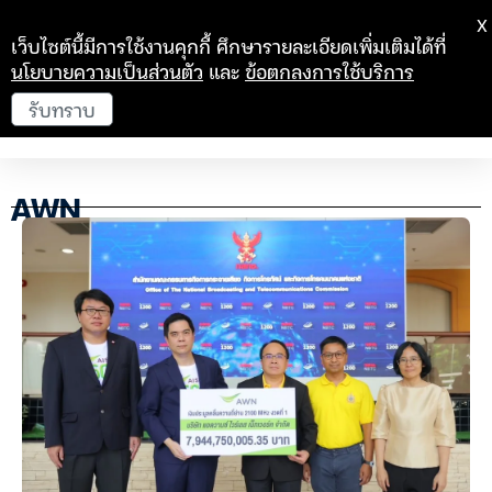
X
เว็บไซต์นี้มีการใช้งานคุกกี้ ศึกษารายละเอียดเพิ่มเติมได้ที่
นโยบายความเป็นส่วนตัว
และ
ข้อตกลงการใช้บริการ
รับทราบ
AWN