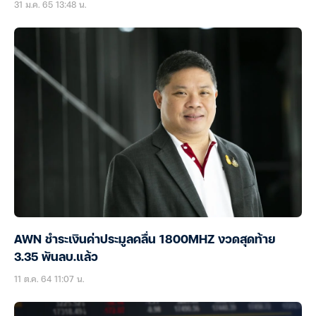
31 ม.ค. 65 13:48 น.
AWN ชำระเงินค่าประมูลคลื่น 1800MHZ งวดสุดท้าย
3.35 พันลบ.แล้ว
11 ต.ค. 64 11:07 น.