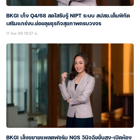
BKGI เก็ง Q4/68 สดใสรับรู้ NIPT ระบบ สปสช.เต็มพิกัด
เสริมแกร่งบ.ย่อยลุยธุรกิจสุขภาพครบวงจร
11 พ.ย. 68 18:37 น.
BKGI เล็งขยายแพลตฟอร์ม NGS วินิจฉัยขั้นสูง-เปิดห้อง