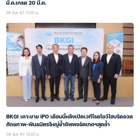
มี.ค.เทรด 20 มี.ค.
08 มี.ค. 67 11:25 น.
BKGI เคาะขาย IPO เดือนนี้หลังเปิดเวทีโรดโชว์ไฮบริดอวด
ศักยภาพ-พันธมิตรใหญ่ย้ำซัพพอร์ตเทคฯสุดล้ำ
06 มี.ค. 67 13:22 น.