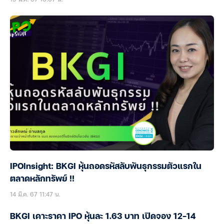
IPOInsight: BKGI หุ้นถอดรหัสลับพันธุกรรมตัวแรกใน
ตลาดหลักทรัพย์ !!
14 มี.ค. 67 11:47 น.
BKGI เคาะราคา IPO หุ้นละ 1.63 บาท เปิดจอง 12-14