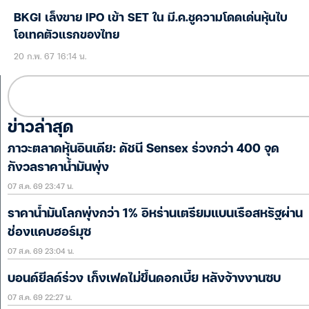
BKGI เล็งขาย IPO เข้า SET ใน มี.ค.ชูความโดดเด่นหุ้นไบ
โอเทคตัวแรกของไทย
20 ก.พ. 67 16:14 น.
ข่าวล่าสุด
ภาวะตลาดหุ้นอินเดีย: ดัชนี Sensex ร่วงกว่า 400 จุด
กังวลราคาน้ำมันพุ่ง
07 ส.ค. 69 23:47 น.
ราคาน้ำมันโลกพุ่งกว่า 1% อิหร่านเตรียมแบนเรือสหรัฐผ่าน
ช่องแคบฮอร์มุซ
07 ส.ค. 69 23:04 น.
บอนด์ยีลด์ร่วง เก็งเฟดไม่ขึ้นดอกเบี้ย หลังจ้างงานซบ
07 ส.ค. 69 22:27 น.