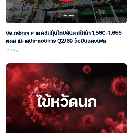
บล.กสิกรฯ คาดดัชนีหุ้นไทยสัปดาห์หน้า 1,560-1,655
ติดตามผลประกอบการ Q2/69 ถ้อยแถลงเฟด
15:29 น.