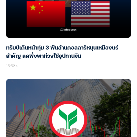
ทรัมป์เดินหน้าทุ่ม 3 พันล้านดอลลาร์หนุนเหมืองแร่
สำคัญ ลดพึ่งพาห่วงโซ่อุปทานจีน
15:52 น.