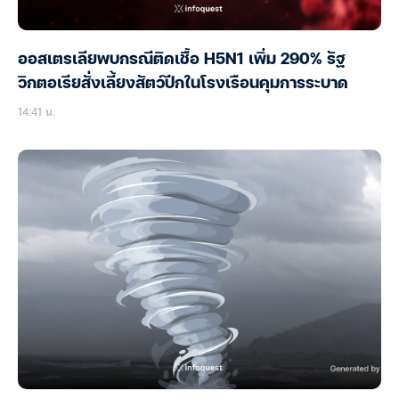
ออสเตรเลียพบกรณีติดเชื้อ H5N1 เพิ่ม 290% รัฐ
วิกตอเรียสั่งเลี้ยงสัตว์ปีกในโรงเรือนคุมการระบาด
14:41 น.