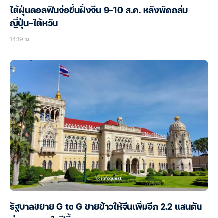
ไต้ฝุ่นดอลฟินจ่อขึ้นฝั่งจีน 9-10 ส.ค. หลังพัดถล่ม
ญี่ปุ่น-ไต้หวัน
14:19 น.
รัฐบาลขยาย G to G ขายข้าวให้จีนเพิ่มอีก 2.2 แสนตัน