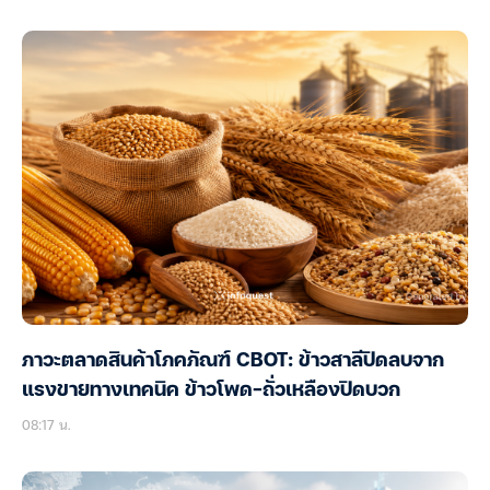
ภาวะตลาดสินค้าโภคภัณฑ์ CBOT: ข้าวสาลีปิดลบจาก
แรงขายทางเทคนิค ข้าวโพด-ถั่วเหลืองปิดบวก
08:17 น.