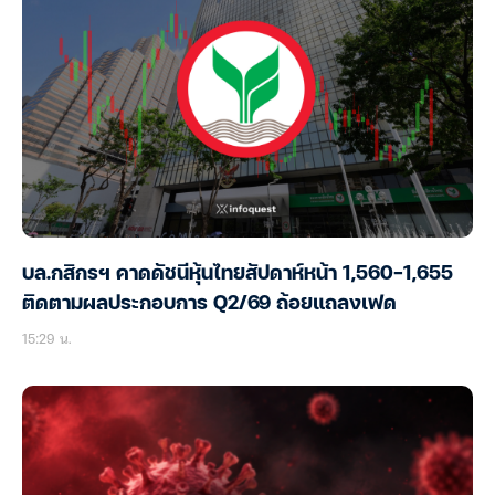
บล.กสิกรฯ คาดดัชนีหุ้นไทยสัปดาห์หน้า 1,560-1,655
ติดตามผลประกอบการ Q2/69 ถ้อยแถลงเฟด
15:29 น.