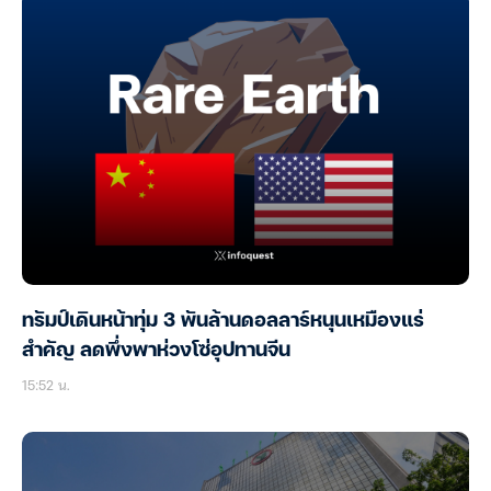
ทรัมป์เดินหน้าทุ่ม 3 พันล้านดอลลาร์หนุนเหมืองแร่
สำคัญ ลดพึ่งพาห่วงโซ่อุปทานจีน
15:52 น.