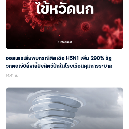
ออสเตรเลียพบกรณีติดเชื้อ H5N1 เพิ่ม 290% รัฐ
วิกตอเรียสั่งเลี้ยงสัตว์ปีกในโรงเรือนคุมการระบาด
14:41 น.