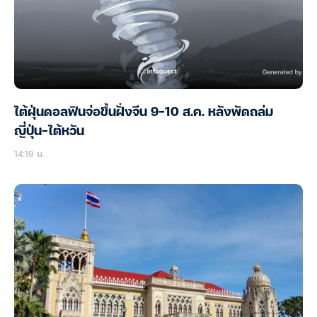
ไต้ฝุ่นดอลฟินจ่อขึ้นฝั่งจีน 9-10 ส.ค. หลังพัดถล่ม
ญี่ปุ่น-ไต้หวัน
14:19 น.