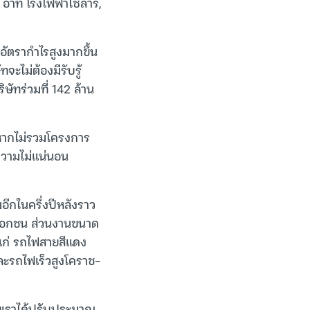
อาทิ โรงไฟฟ้าโซลาร์,
อัตรากำไรสูงมากขึ้น
ะไม่ต้องมีรับรู้
ษัทร่วมที่ 142 ล้าน
ท หากไม่รวมโครงการ
ความไม่แน่นอน
อีกในครึ่งปีหลังราว
าคเอกชน ส่วนงานขนาด
้แก่ รถไฟสายสีแดง
ะรถไฟเร็วสูงโคราช-
ดยเราได้ปรับประมาณ