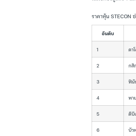
ราคาหุ้น STECON ช่ว
อันดับ
1
ดาโ
2
กสิ
3
ฟินั
4
พา
5
ดีบ
6
บัว