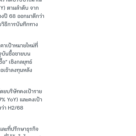
oY) ตามลำดับ จาก
องปี 68 ออกมาดีกว่า
วิธีการบันทึกทาง
าเป้าหมายใหม่ที่
จุบันซื้อขายบน
อ” เชิงกลยุทธ์
อเข้าลงทุนหลัง
โดยบริษัทคงเป้าราย
 +7% YoY) และคงเป้า
งว่า H2/68
ละที่ปรึกษาธุรกิจ