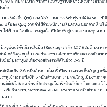
ึ้นระดับ 9 พันล้านบาท จากการเร่งรับรู้รายได้บางโครงการมากขึ้น 
็นต้น
าสเร่งตัวขึ้น QoQ และ YoY ตามการเร่งรับรู้รายได้โครงการที่มี
ปรับลง QoQ จากค่าใช้จ่ายพนักงานเริ่มลดลง นอกจากนี้ บริษัทจ
ไฟฟ้าสายสีเหลือง-ชมพูแล้ว (ปีก่อนรับรู้ส่วนแบ่งขาดทุนจากบริ
่า ปัจจุบันบริษัทมีงานในมือ (Backlog) สูงถึง 1.27 แสนล้านบา
นในมือก็ยังสูงอยู่ที่ 1 แสนล้านบาท แม้งานภาครัฐจะชะลอตัวจาก
นมือมีมูลค่าสูงก็เพียงพอสร้างรายได้ในช่วง 2-3 ปี
หม่เพิ่มเติม 2.6 หมื่นล้านบาทในครึ่งปีแรก และจะเซ็นสัญญาเพิ่ม
อบรรลุเป้าหมายทั้งปีที่ 5 หมื่นล้านบาท งานส่วนใหญ่เป็นงานภ
.อนุมัติแล้วและเตรียมเปิดประมูลในครึ่งปีหลังต้องติดตามต่อ ได
 6.5 พันล้านบาท, Motorway M5 M7 M9 รวม 9 หมื่นล้านบาท แล
้านบาท
ได้ปี 68 ที่ 3.2 หมื่นล้านบาทใกล้เคียงกับประมาณการของเรา โ