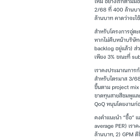
ใหม่ อย่างไรก็ตามม
2/68 ที่ 400 ล้านบ
ล้านบาท คาดว่าจะใช
สำหรับโครงการอู่ตะ
หากไม่คืบหน้าบริษั
backlog อยู่แล้ว) 
เพียง 3% ขณะที่ s
เราคงประมาณการกำไร
สำหรับไตรมาส 3/68
ขึ้นตาม project mi
ขาดทุนสายสีชมพูและส
QoQ หนุนโดยงานก่อส
คงคำแนะนำ “ซื้อ” 
average PER) เราคง
ล้านบาท, 2) GPM ดี