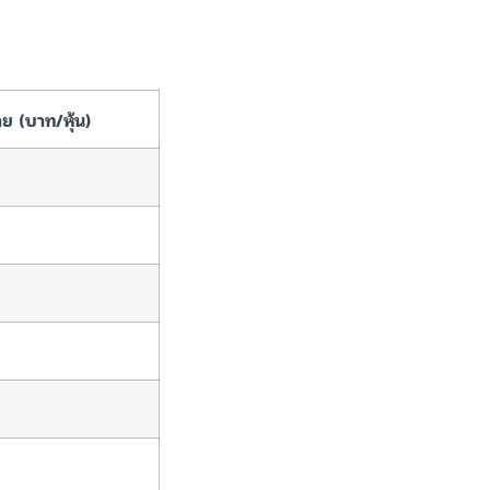
ย (บาท/หุ้น)