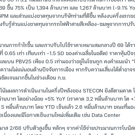
9 ขึ้น 75% เป็น 1,394 ล้านบาท และ 1,267 ล้านบาท (-9.1% Y
M และส่วนแบ่งขาดทุนจากบริษัทร่วมที่ดีขึ้น หลังงบครึ่งแรกข
องรับรู้ส่วนแบ่งขาดทุนจากรถไฟฟ้าสายสีเหลือง-ชมพูจากการปรับ
ณการกำไรขึ้น และเราปรับไปใช้ราคาเหมาะสมกลางปี 69 ได้ราค
ี่ 0.65 เท่า เทียบเท่า -1.5 SD ของค่าเฉลี่ยในอดีต) ราคาหุ้นปัจ
และบน PBV25 เพียง 0.5 เท่ามองว่าอยู่ในโซนถูก คงคำแนะนำ “ซื้
ความไม่แน่นอนด้านปัจจัยการเมือง หากรับความเสี่ยงได้ต่ำอาจร
มชัดเจนมากขึ้นในช่วงเดือน ก.ย.
วโน้มผลการดำเนินงานในครึ่งปีหลังของ STECON ยังดีตามคาด 
ื่นล้านบาท โตอย่างน้อย +5% YoY (เราคาด 3.2 หมื่นล้านบาท โต
่ 5 หมื่นล้านบาท โดย YTD เซ็นแล้ว 2.6 หมื่นล้านบาท ขณะที่มอ
อเนื่องและมีโอกาสเซ็นงานใหม่เพิ่มเติม เช่น Data Center
าส 2/68 ปรับตัวสูงขึ้น หลักๆ จากค่าใช้จ่ายประมาณการโบนัสแ