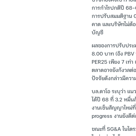
การกำไรปกติปี 68-6
การปรับสมมติฐาน GP
คาด และบริษัทไม่ต้
บัญชี
ผลของการปรับประมา
8.00 บาท (อิง PBV ท
PER25 เพียง 7 เท่า 
ตลาดอาจยังกังวลต่อ
ปัจจัยดังกล่าวมีควา
บล.ดาโอ ระบุว่า แน
ได้ปี 68 ที่ 3.2 หม
งานเซ็นสัญญาใหม่ที
progress งานยังดีต่
ขณะที่ SG&A ในไตรม