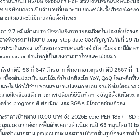
องว่าแนวโน้ม H2/68 จะอ่อนตัว HoH ส่วนเงินประกันบึงหนองบอน
าท บริษัทมองว่าเป็นจำนวนที่เหมาะสม ขณะที่เงินตั้งสำรองโครงก
้ตามแผนและไม่มีการกลับตั้งสำรอง
เภา 2.7 หมื่นล้านบาท ปัจจุบันยังรอรายละเอียดในประเด็นโคร
ทอาจพิจารณาไม่ขยาย long-stop date ของสัญญาในวันที่ 29 ส.ค.
ส่วนประเด็นแรงงานกัมพูชากระทบค่อนข้างจำกัด เนื่องจากมีสัดส่
ubcontractor ส่วนใหญ่เป็นแรงงานชาวไทยและเมียนมา
ปกติปี 68 ที่ 847 ล้านบาท ฟื้นจากขาดทุนปกติปี 2567 ที่ -1
 เบื้องต้นประเมินแนวโน้มกำไรปกติจะโต YoY, QoQ โดยพลิกฟื้
x และไม่มีค่าใช้จ่าย ซ่อมแซมงานบึงหนองบอน รวมถึงในไตรมาส 3
ายสีเหลืองแล้ว ตามการเปลี่ยนวิธีบันทึกทางบัญชีตั้งแต่ไตรมาส
ร้าง progress ดี ต่อเนื่อง และ SG&A มีโอกาสอ่อนตัวลง
และราคาเป้าหมาย 10.00 บาท อิง 2025E core PER 18x (-1SD 
มุมมองบวกต่อการฟื้นตัวผลการดำเนินงานปี 68 หนุนโดย 1) ba
ขึ้นอย่างมากตาม project mix และการบริหารต้นทุนโครงการดีขึ้