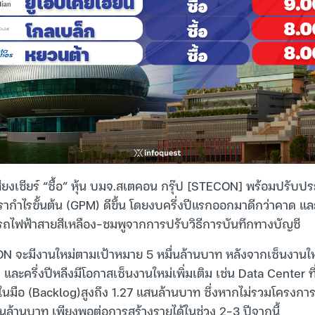
ยงเชียร์ “ซื้อ” หุ้น บมจ.สเตคอน กรุ๊ป [STECON] พร้อมปรับ
ากำไรขั้นต้น (GPM) ดีขึ้น โดยงบครึ่งปีแรกออกมาดีกว่าคาด และบ
ถไฟฟ้าสายสีเหลือง-ชมพูจากการปรับวิธีการบันทึกทางบัญชี
N จะมีงานใหม่ตามเป้าหมาย 5 หมื่นล้านบาท หลังจากเซ็นงานใหม่
และครึ่งปีหลีงมีโอกาสเซ็นงานใหม่เพิ่มเติม เช่น Data Center ที่
านในมือ (Backlog)สูงถึง 1.27 แสนล้านบาท ซึ่งหากไม่รวมโครงกา
แสนล้านบาท เพียงพอต่อการสร้างรายได้ในช่วง 2-3 ปีจากนี้