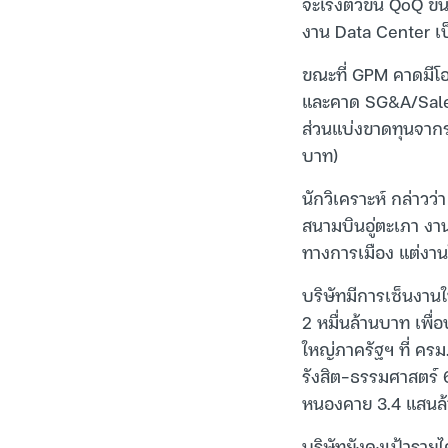
จะเร่งตัวขึ้น QoQ ข
งาน Data Center เป
ขณะที่ GPM คาดมีโอก
และคาด SG&A/Sales 
ส่วนแบ่งขาดทุนจากรถ
บาท)
นักวิเคราะห์ กล่าวว
สนามบินอู่ตะเภา งา
ทางการเมือง แต่งานใ
บริษัทมีการเซ็นงานใ
2 หมื่นล้านบาท เพื่
ใหญ่ภาครัฐฯ ที่ ครม
รังสิต-ธรรมศาสตร์
หนองคาย 3.4 แสนล
บริษัทยังคงเป้าราย