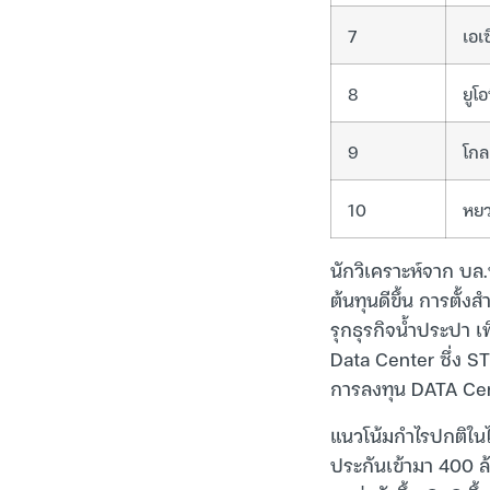
7
เอเ
8
ยูโอ
9
โกล
10
หยว
นักวิเคราะห์จาก บล
ต้นทุนดีขึ้น การตั้
รุกธุรกิจน้ำประปา 
Data Center ซึ่ง S
การลงทุน DATA Cent
แนวโน้มกำไรปกติในไ
ประกันเข้ามา 400 