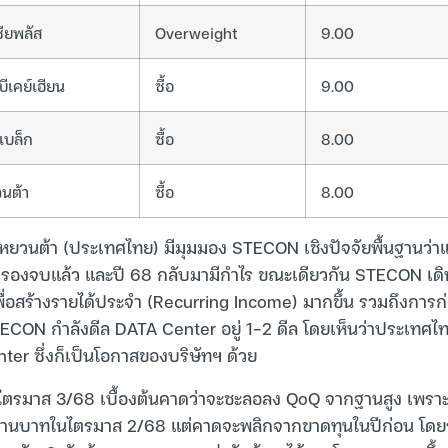
ซียพลัส
Overweight
9.00
บีเคย์เฮียน
ซื้อ
9.00
เบล็ก
ซื้อ
8.00
นต้า
ซื้อ
8.00
.หยวนต้า (ประเทศไทย) มีมุมมอง STECON เชิงปัจจัยพื้นฐานว่าแ
งสำรองจบแล้ว และปี 68 กลับมามีกำไร ขณะเดียวกัน STECON เดิน
เพื่อสร้างรายได้ประจำ (Recurring Income) มากขึ้น รวมถึงการก
TECON กำลังดีล DATA Center อยู่ 1-2 ดีล โดยเห็นว่าประเทศไ
er ซึ่งก็เป็นโอกาสของบริษัทฯ ด้วย
ตรมาส 3/68 เบื้องต้นคาดว่าจะชะลอลง QoQ จากฐานสูง เพราะมี
ล้านบาทในไตรมาส 2/68 แต่คาดจะพลิกจากขาดทุนในปีก่อน โดยรา