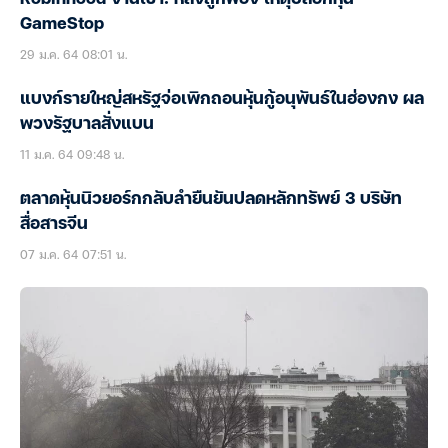
GameStop
29 ม.ค. 64 08:01 น.
แบงก์รายใหญ่สหรัฐจ่อเพิกถอนหุ้นกู้อนุพันธ์ในฮ่องกง ผล
พวงรัฐบาลสั่งแบน
11 ม.ค. 64 09:48 น.
ตลาดหุ้นนิวยอร์กกลับลำยืนยันปลดหลักทรัพย์ 3 บริษัท
สื่อสารจีน
07 ม.ค. 64 07:51 น.