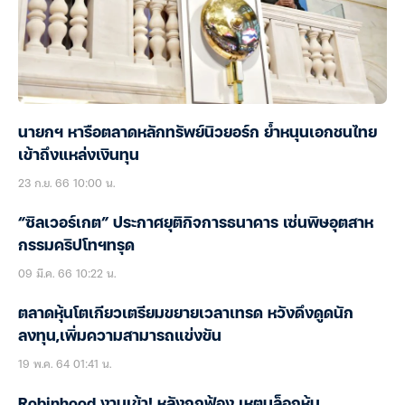
นายกฯ หารือตลาดหลักทรัพย์นิวยอร์ก ย้ำหนุนเอกชนไทย
เข้าถึงแหล่งเงินทุน
23 ก.ย. 66 10:00 น.
“ซิลเวอร์เกต” ประกาศยุติกิจการธนาคาร เซ่นพิษอุตสาห
กรรมคริปโทฯทรุด
09 มี.ค. 66 10:22 น.
ตลาดหุ้นโตเกียวเตรียมขยายเวลาเทรด หวังดึงดูดนัก
ลงทุน,เพิ่มความสามารถแข่งขัน
19 พ.ค. 64 01:41 น.
Robinhood งานเข้า! หลังถูกฟ้อง เหตุบล็อกหุ้น