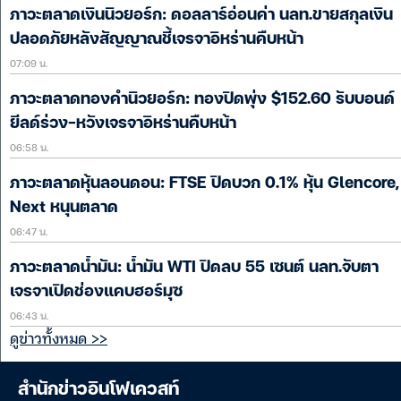
ภาวะตลาดเงินนิวยอร์ก: ดอลลาร์อ่อนค่า นลท.ขายสกุลเงิน
ปลอดภัยหลังสัญญาณชี้เจรจาอิหร่านคืบหน้า
07:09 น.
ภาวะตลาดทองคำนิวยอร์ก: ทองปิดพุ่ง $152.60 รับบอนด์
ยีลด์ร่วง-หวังเจรจาอิหร่านคืบหน้า
06:58 น.
ภาวะตลาดหุ้นลอนดอน: FTSE ปิดบวก 0.1% หุ้น Glencore,
Next หนุนตลาด
06:47 น.
ภาวะตลาดน้ำมัน: น้ำมัน WTI ปิดลบ 55 เซนต์ นลท.จับตา
เจรจาเปิดช่องแคบฮอร์มุซ
06:43 น.
ดูข่าวทั้งหมด >>
สำนักข่าวอินโฟเควสท์