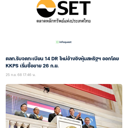
ตลท.รับจดทะเบียน 14 DR ใหม่อ้างอิงหุ้นสหรัฐฯ ออกโดย
KKPS เริ่มซื้อขาย 26 ก.ย.
25 ก.ย. 68 17:46 น.