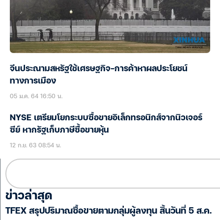
จีนประณามสหรัฐใช้เศรษฐกิจ-การค้าหาผลประโยชน์
ทางการเมือง
05 ม.ค. 64 16:50 น.
NYSE เตรียมโยกระบบซื้อขายอิเล็กทรอนิกส์จากนิวเจอร์
ซีย์ หากรัฐเก็บภาษีซื้อขายหุ้น
12 ก.ย. 63 08:54 น.
ข่าวล่าสุด
TFEX สรุปปริมาณซื้อขายตามกลุ่มผู้ลงทุน สิ้นวันที่ 5 ส.ค.