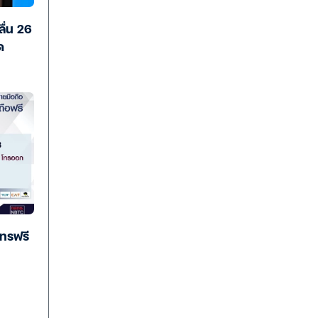
ื่น 26
ด
โทรฟรี