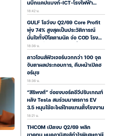
นบิ๊กแคปแบงก์-ICT-โรงไฟฟ้า
18:42 น.
คึกคัก ปัจจัยนอกผ่อนคลาย
GULF โชว์งบ Q2/69 Core Profit
พุ่ง 74% สูงสุดเป็นประวัติการณ์
มั่นใจทั้งปีโตตามนัด จ่อ COD โรง
18:36 น.
ไฟฟ้าเพิ่ม 700 MW ครึ่งหลัง ปัก
หมุด Data Center-Direct PPA
ดาวโจนส์ฟิวเจอร์บวกกว่า 100 จุด
จับตาผลประกอบการ, คืบหน้าเปิดฮ
อร์มุซ
18:36 น.
“สิริพงศ์” จ่อชงบอร์ดอีวีปรับเกณฑ์
หลัง Tesla สนร่วมมาตรการ EV
3.5 หนุนใช้อะไหล่ไทยแทนตั้งโรงงาน
18:21 น.
THCOM เปิดงบ Q2/69 พลิก
ขาดทุน หมดอานิสงส์กำไรพิเศษภาษี