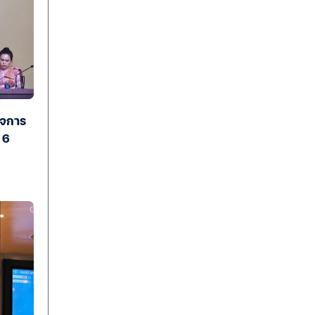
ิจการ
 6