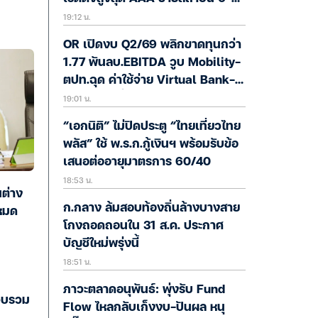
19:12 น.
ส.ค.
OR เปิดงบ Q2/69 พลิกขาดทุนกว่า
1.77 พันลบ.EBITDA วูบ Mobility-
ตปท.ฉุด ค่าใช้จ่าย Virtual Bank-
19:01 น.
การตลาดเพิ่ม ยัน Lifestyle ยังโต
“เอกนิติ” ไม่ปิดประตู “ไทยเที่ยวไทย
พลัส” ใช้ พ.ร.ก.กู้เงินฯ พร้อมรับข้อ
เสนอต่ออายุมาตรการ 60/40
18:53 น.
นต่าง
ก.กลาง ล้มสอบท้องถิ่นล้างบางสาย
หมด
โกงถอดถอนใน 31 ส.ค. ประกาศ
บัญชีใหม่พรุ่งนี้
18:51 น.
ภาวะตลาดอนุพันธ์: พุ่งรับ Fund
วบรวม
Flow ไหลกลับเก็งงบ-ปันผล หนุ