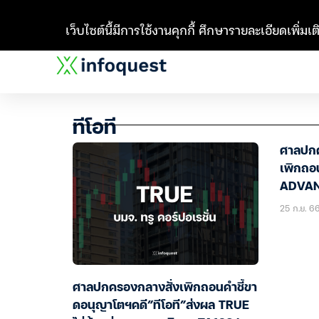
เว็บไซต์นี้มีการใช้งานคุกกี้ ศึกษารายละเอียดเพิ่มเติ
ทีโอที
ศาลปกค
เพิกถอ
ADVA
25 ก.ย. 6
ศาลปกครองกลางสั่งเพิกถอนคำชี้ขา
ดอนุญาโตฯคดี”ทีโอที”ส่งผล TRUE