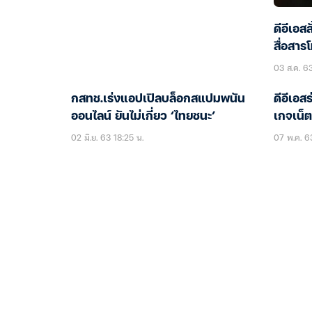
ดีอีเอสส
สื่อสาร
03 ส.ค. 6
กสทช.เร่งแอปเปิลบล็อกสแปมพนัน
ดีอีเอ
ออนไลน์ ยันไม่เกี่ยว ‘ไทยชนะ’
เกจเน็ต
02 มิ.ย. 63 18:25 น.
07 พ.ค. 6