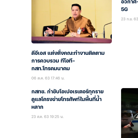
อวกาศ-
5G
23 ก.ย. 63
ดีอีเอส แต่งตั้งคณะทำงานติดตาม
การควบรวม ทีโอที-
กสท.โทรคมนาคม
06 ต.ค. 63 17:46 น.
กสทช. กำชับโอเปอเรเตอร์ทุกราย
ดูแลโครงข่ายโทรศัพท์ในพื้นที่น้ำ
หลาก
23 ส.ค. 63 19:25 น.