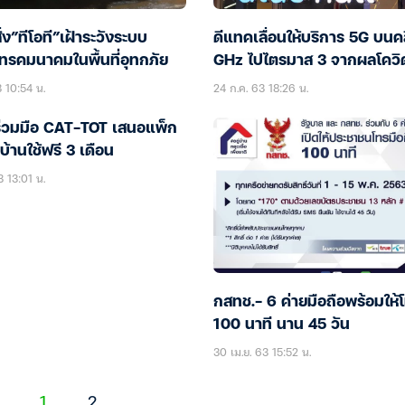
ั่ง”ทีโอที”เฝ้าระวังระบบ
ดีแทคเลื่อนให้บริการ 5G บนคล
โทรคมนาคมในพื้นที่อุทกภัย
GHz ไปไตรมาส 3 จากผลโควิ
3 10:54 น.
24 ก.ค. 63 18:26 น.
สร่วมมือ CAT-TOT เสนอแพ็ก
บ้านใช้ฟรี 3 เดือน
3 13:01 น.
กสทช.- 6 ค่ายมือถือพร้อมให้
100 นาที นาน 45 วัน
30 เม.ย. 63 15:52 น.
1
2