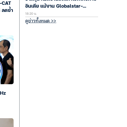
T-CAT
อินเดีย แม้งาน Globalstar-
 ลดซ้ำ
18:20 น.
GISTDA ช่วยดันรายได้โต
ดูข่าวทั้งหมด >>
GHz